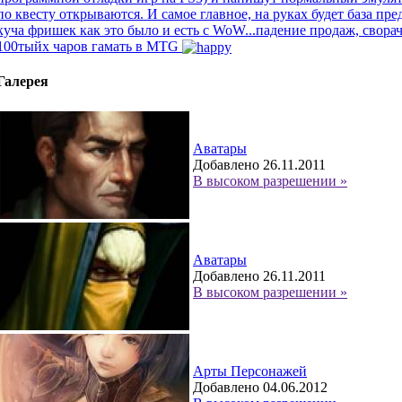
по квесту открываются. И самое главное, на руках будет база п
куча фришек как это было и есть с WoW...падение продаж, свора
100тыйх чаров гамать в MTG
Галерея
Аватары
Добавлено 26.11.2011
В высоком разрешении »
Аватары
Добавлено 26.11.2011
В высоком разрешении »
Арты Персонажей
Добавлено 04.06.2012