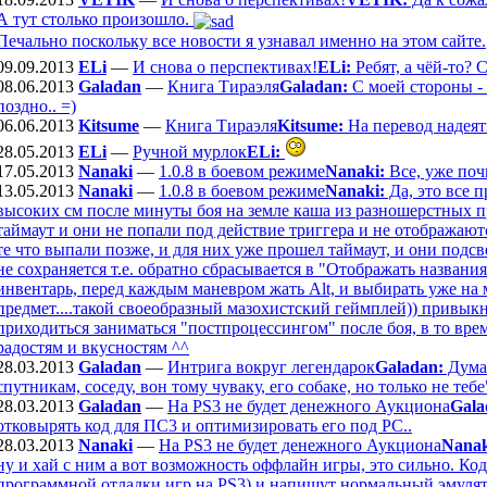
А тут столько произошло.
Печально поскольку все новости я узнавал именно на этом сайте.
09.09.2013
ELi
—
И снова о перспективах!
ELi:
Ребят, а чёй-то? 
08.06.2013
Galadan
—
Книга Тираэля
Galadan:
С моей стороны - в
поздно.. =)
06.06.2013
Kitsume
—
Книга Тираэля
Kitsume:
На перевод надеят
28.05.2013
ELi
—
Ручной мурлок
ELi:
17.05.2013
Nanaki
—
1.0.8 в боевом режиме
Nanaki:
Все, уже поч
13.05.2013
Nanaki
—
1.0.8 в боевом режиме
Nanaki:
Да, это все 
высоких см после минуты боя на земле каша из разношерстных п
таймаут и они не попали под действие триггера и не отображают
те что выпали позже, и для них уже прошел таймаут, и они подс
не сохраняется т.е. обратно сбрасывается в "Отображать названи
инвентарь, перед каждым маневром жать Alt, и выбирать уже на 
предмет....такой своеобразный мазохистский геймплей)) привыкну
приходиться заниматься "постпроцессингом" после боя, в то вре
радостям и вкусностям ^^
28.03.2013
Galadan
—
Интрига вокруг легендарок
Galadan:
Думаю
спутникам, соседу, вон тому чуваку, его собаке, но только не тебе"
28.03.2013
Galadan
—
На PS3 не будет денежного Аукциона
Gala
отковырять код для ПС3 и оптимизировать его под РС..
28.03.2013
Nanaki
—
На PS3 не будет денежного Аукциона
Nanak
ну и хай с ним а вот возможность оффлайн игры, это сильно. Код
программной отладки игр на PS3) и напишут нормальный эмулято