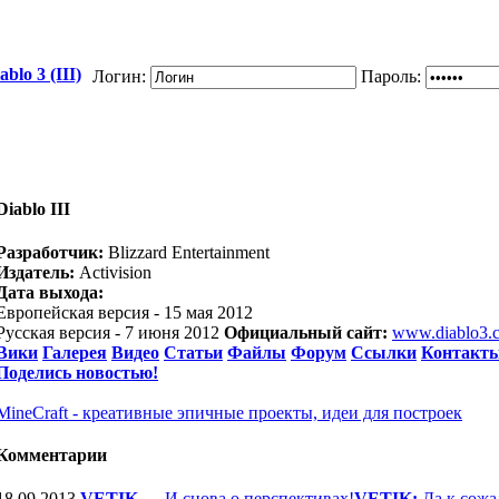
blo 3 (III)
Логин:
Пароль:
Diablo III
Разработчик:
Blizzard Entertainment
Издатель:
Activision
Дата выхода:
Европейская версия - 15 мая 2012
Русская версия - 7 июня 2012
Официальный сайт:
www.diablo3.
Вики
Галерея
Видео
Статьи
Файлы
Форум
Ссылки
Контакт
Поделись новостью!
MineCraft - креативные эпичные проекты, идеи для построек
Комментарии
18.09.2013
VETIK
—
И снова о перспективах!
VETIK:
Да к сожа