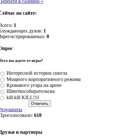
Перейти в галерею »
Сейчас на сайте:
Всего:
1
Блуждающих духов:
1
Зарегистрированных:
0
Опрос
Чего вы ждете от игры?
Интересной истории сингла
Мощного корпоративного режима
Кровавого угара на арене
Шмоткособирательсва
kill kill KILL!11
Результаты
Проголосовало:
618
Друзья и партнеры