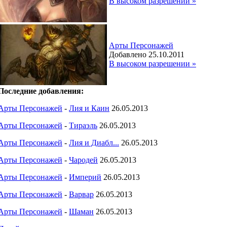
В высоком разрешении »
Арты Персонажей
Добавлено 25.10.2011
В высоком разрешении »
Последние добавления:
Арты Персонажей
-
Лия и Каин
26.05.2013
Арты Персонажей
-
Тираэль
26.05.2013
Арты Персонажей
-
Лия и Диабл...
26.05.2013
Арты Персонажей
-
Чародей
26.05.2013
Арты Персонажей
-
Империй
26.05.2013
Арты Персонажей
-
Варвар
26.05.2013
Арты Персонажей
-
Шаман
26.05.2013