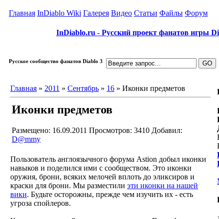
Главная
InDiablo Wiki
Галерея
Видео
Статьи
Файлы
Форум
InDiablo.ru - Русский проект фанатов игры Dia
Русское сообщество фанатов Diablo 3
Главная
»
2011
»
Сентябрь
»
16
» Иконки предметов
Иконки предметов
Размещено: 16.09.2011
Просмотров: 3410
Добавил:
D@mmy
Пользователь англоязычного форума Astion добыл иконки
навыков и поделился ими с сообществом. Это иконки
оружия, брони, всяких мелочей вплоть до эликсиров и
краски для брони. Мы разместили
эти иконки на нашей
вики
. Будьте осторожны, прежде чем изучить их - есть
угроза спойлеров.