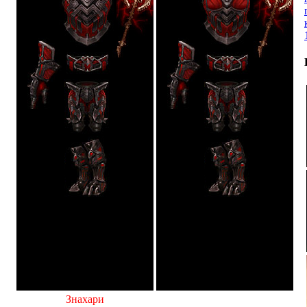
Знахари