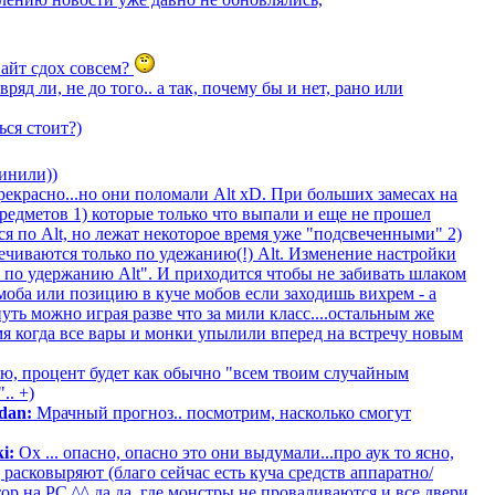
Сайт сдох совсем?
ряд ли, не до того.. а так, почему бы и нет, рано или
ься стоит?)
инили))
прекрасно...но они поломали Alt xD. При больших замесах на
редметов 1) которые только что выпали и еще не прошел
ся по Alt, но лежат некоторое время уже "подсвеченными" 2)
вечиваются только по удежанию(!) Alt. Изменение настройки
я по удержанию Alt". И приходится чтобы не забивать шлаком
моба или позицию в куче мобов если заходишь вихрем - а
ть можно играя разве что за мили класс....остальным же
мя когда все вары и монки упылили вперед на встречу новым
, процент будет как обычно "всем твоим случайным
.. +)
dan:
Мрачный прогноз.. посмотрим, насколько смогут
i:
Ох ... опасно, опасно это они выдумали...про аук то ясно,
 расковыряют (благо сейчас есть куча средств аппаратно/
р на PC ^^ да да, где монстры не проваливаются и все двери