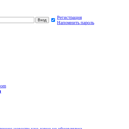
Регистрация
Напомнить пароль
com
ы
лению новости уже давно не обновлялись,