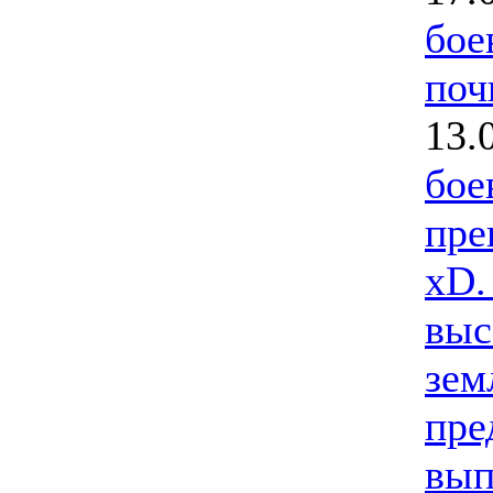
бое
поч
13.
бое
пре
xD.
выс
зем
пре
вып