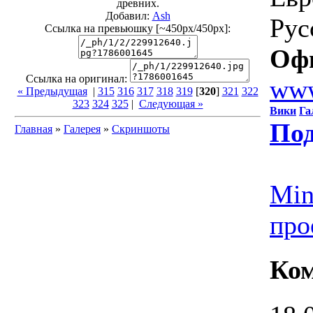
древних.
Добавил:
Ash
Рус
Ссылка на превьюшку [~450px/450px]:
Оф
Ссылка на оригинал:
www
« Предыдущая
|
315
316
317
318
319
[
320
]
321
322
323
324
325
|
Следующая »
Вики
Га
Под
Главная
»
Галерея
»
Скриншоты
Min
про
Ко