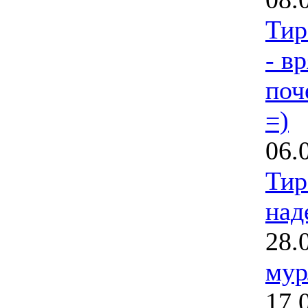
Тир
- вр
поч
=)
06.
Тир
над
28.
мур
17.