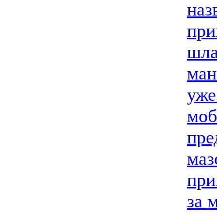
наз
при
шла
ман
уже
моб
пре
маз
при
за 