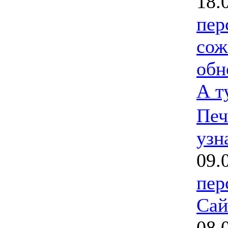
18.
пер
сож
обн
А т
Печ
узн
09.
пер
Сай
08.