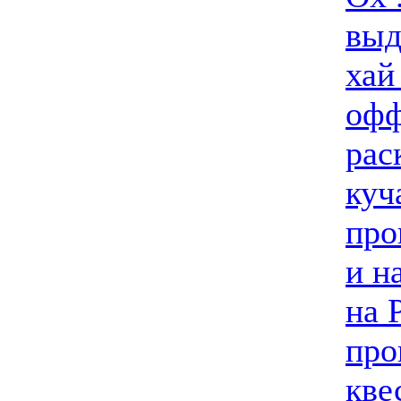
выд
хай
офф
рас
куч
про
и н
на 
про
кве