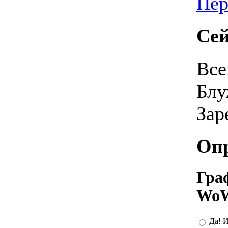
Пер
Сей
Все
Блу
Зар
Оп
Граф
WoW
Да! И