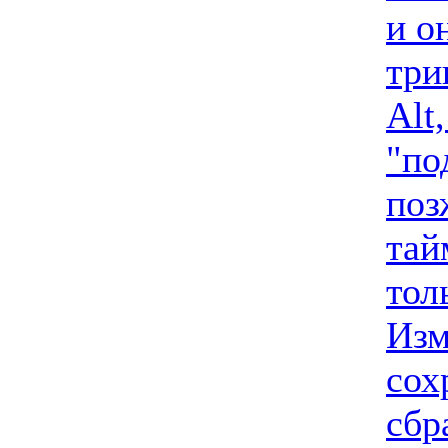
и о
три
Alt
"по
поз
тай
тол
Изм
сох
сбр