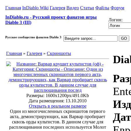
Главная
InDiablo Wiki
Галерея
Видео
Статьи
Файлы
Форум
InDiablo.ru - Русский проект фанатов игры
Логин:
Diablo 3 (III)
Русское сообщество фанатов Diablo 3
Главная
»
Галерея
»
Скриншоты
Dia
Раз
Ent
Размеры: 1600x1200px/491.0Kb
Изд
Дата размещения: 13.10.2010
Открыть в реальном размере
Один из многочисленных скриншотов первого
Дат
акта, демонстрирующих, как Варвар пробирает
сквозь орды культистов. В данном случае для
Евр
расплющивания последних используется Молот