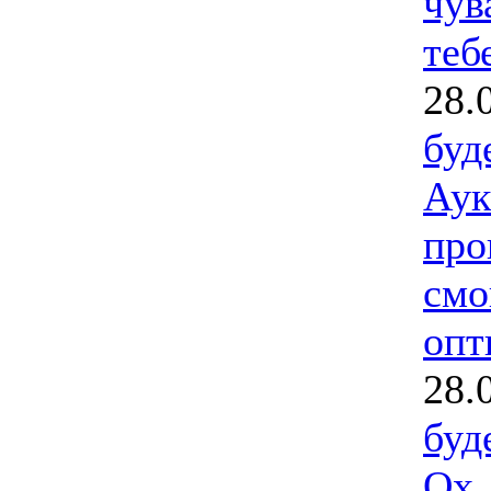
чув
тебе
28.
буд
Аук
про
смо
опт
28.
буд
Ох 