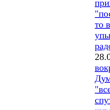
при
"по
то 
упы
рад
28.
вок
Дум
"вс
спу