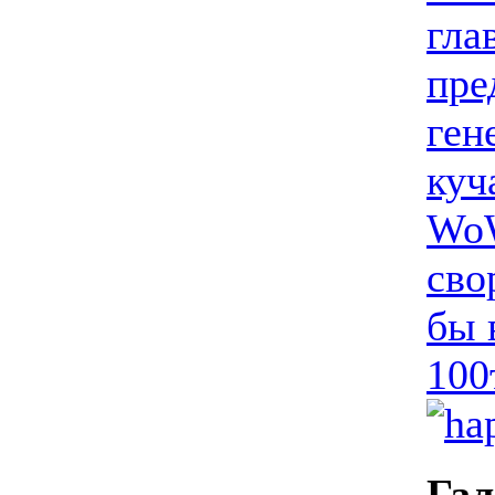
гла
пре
ген
куч
WoW
сво
бы 
100
Гал