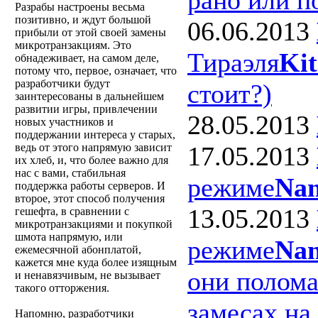
Разрабы настроены весьма
позитивно, и ждут большой
06.06.2013
прибыли от этой своей замены
микротранзакциям. Это
Тираэля
Ki
обнадеживает, на самом деле,
потому что, первое, означает, что
разработчики будут
стоит?)
заинтересованы в дальнейшем
развитии игры, привлечении
28.05.2013
новых участников и
поддержании интереса у старых,
17.05.2013
ведь от этого напрямую зависит
их хлеб, и, что более важно для
нас с вами, стабильная
режиме
Nan
поддержка работы серверов. И
второе, этот способ получения
13.05.2013
гешефта, в сравнении с
микротранзакциями и покупкой
шмота напрямую, или
режиме
Nan
ежемесячной абонплатой,
кажется мне куда более изящным
они полома
и ненавязчивым, не вызывает
такого отторжения.
замесах на
Напомню, разработчики