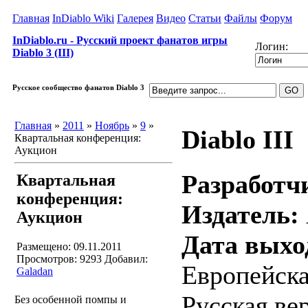
Главная
InDiablo Wiki
Галерея
Видео
Статьи
Файлы
Форум
InDiablo.ru - Русский проект фанатов игры
Логин:
Diablo 3 (III)
Русское сообщество фанатов Diablo 3
Главная
»
2011
»
Ноябрь
»
9
»
Diablo III
Квартальная конференция:
Аукцион
Разработч
Квартальная
конференция:
Издатель:
Аукцион
Дата выхо
Размещено: 09.11.2011
Просмотров: 9293
Добавил:
Европейска
Galadan
Русская ве
Без особенной помпы и