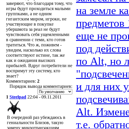
заверяют, что благодаря тому, что
на земле к
игры будут проходиться малыми
группками, а не одним
гигантским миром, игроки, не
предметов 
участвующие в покупке
убершмота за реал не будут
еще не про
чувствовать себя ущемленными
в сравнении с теми, кто готов
под действ
тратиться. Что ж, поживем -
увидим, насколько их слова
соответствуют истине, так же
по Alt, но
как и ожидания высоких
прибылей. Вдруг потребители не
"подсвечен
воспримут эту систему, кто
знает?
Комментариев:
2
и для них 
Порядок вывода комментариев:
подсвечива
1
Steelpad
22:04 - 09.11.2011
Alt. Измен
В очередной раз убеждаюсь в
т.е. обрат
гениальности Близов, такую
замену микротранзакциям