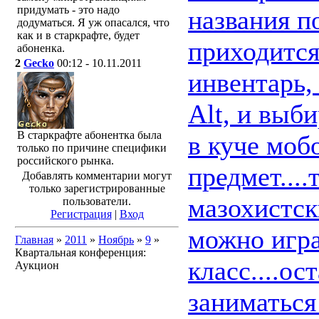
придумать - это надо
названия п
додуматься. Я уж опасался, что
как и в старкрафте, будет
приходится
абоненка.
2
Gecko
00:12 - 10.11.2011
инвентарь,
Alt, и выб
В старкрафте абонентка была
в куче моб
только по причине специфики
российского рынка.
предмет...
Добавлять комментарии могут
только зарегистрированные
мазохистск
пользователи.
Регистрация
|
Вход
можно игра
Главная
»
2011
»
Ноябрь
»
9
»
Квартальная конференция:
класс....о
Аукцион
заниматься