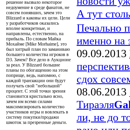
новости уж
решение вызвало некоторое
недоумение в среде фанатов, не
А тут стол
совсем понявших, зачем это
Blizzard и каковы их цели. Цели
у разработчиков оказались
Печально п
вполне конкретные, и
направлены, естественно, на
именно на 
прибыль. По словам Майка
Мохайме [Mike Morhaime], это
был хитрый план по заманиваю
09.09.2013
большего количества игроков в
D3. Зачем? Все дело в Аукционе
перспектив
за реал. У Blizzard большие
планы по обогащению на этом
сдох совс
поприще, ведь, напомню, с
каждой транзакции они будут
получать свой "небольшой"
08.06.2013
процент. С этой точки зрения
становится кристально ясно,
Тираэля
Ga
зачем им всеми силами
максимизировать количество
участников игры и вовлекать в
ли, не до т
систему покупки/продажи
шмоток за презренные деньги.
рано или по