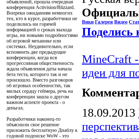
объявлений, прошла очередная
конференция Activision/Blizzard.
Официаль
Вопреки ожиданиям немногих
тех, кто в курсе, разработчики не
Вики
Галерея
Видео
Ста
поделились ни горячей
Поделись 
информацией о сроках выхода
игры, ни новыми подробностями
об игровой механике или
системах. Неудивительно, если
вспомнить две предыдущие
MineCraft 
конференции, когда вся
прогрессивная общественность
ждала объявления даты начала
идеи для п
бета теста, которого так и не
произошло. Вместо разговоров
об игровых особенностях, так
Коммента
милых сердцу геймера, речь на
конференции зашла о другом
важном аспекте проекта - о
деньгах.
18.09.2013
Разработчики наконец-то
перспектив
объяснили свое решение
приложить бесплатную Диаблу к
годовой подписке WoW - это