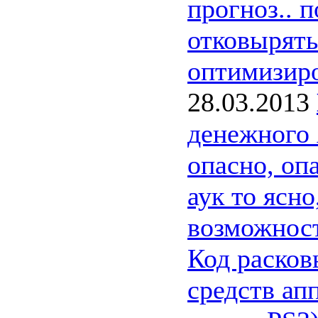
прогноз.. 
отковырять
оптимизиро
28.03.2013
денежного
опасно, оп
аук то ясно
возможност
Код расков
средств ап