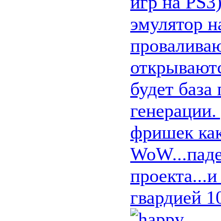
игр на PS3
эмулятор н
проваливаю
открываютс
будет база
генерации.
фришек как
WoW...паде
проекта...
гвардией 1