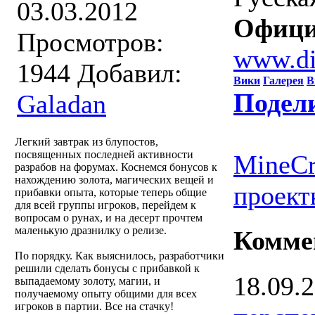
03.03.2012
Офици
Просмотров:
www.di
1944
Добавил:
Вики
Галерея
В
Подел
Galadan
Легкий завтрак из блупостов,
посвященных последней активности
MineCr
разрабов на форумах. Коснемся бонусов к
нахождению золота, магических вещей и
проект
прибавки опыта, которые теперь общие
для всей группы игроков, перейдем к
вопросам о рунах, и на десерт прочтем
маленькую дразнилку о релизе.
Комме
По порядку. Как выяснилось, разработчики
решили сделать бонусы с прибавкой к
18.09.
выпадаемому золоту, магии, и
получаемому опыту общими для всех
игроков в партии. Все на стачку!