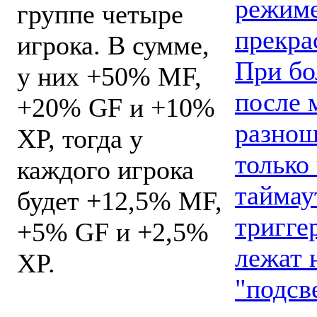
режим
группе четыре
прекра
игрока. В сумме,
При бо
у них +50% MF,
после 
+20% GF и +10%
разнош
XP, тогда у
только
каждого игрока
таймау
будет +12,5% MF,
тригге
+5% GF и +2,5%
лежат 
XP.
"подсв