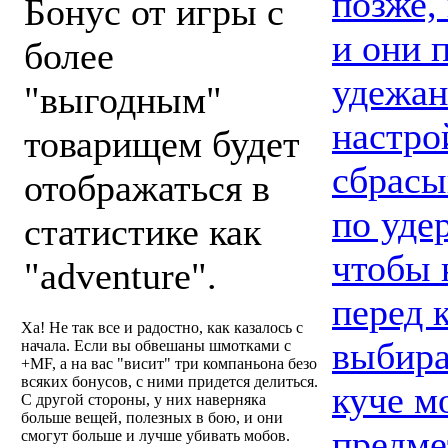
позже,
Бонус от игры с
и они 
более
удежан
"выгодным"
настро
товарищем будет
сбрасы
отображаться в
по уде
статистике как
чтобы 
"adventure".
перед 
Ха! Не так все и радостно, как казалось с
выбира
начала. Если вы обвешаны шмотками с
+MF, а на вас "висит" три компаньона безо
всяких бонусов, с ними придется делиться.
куче м
С другой стороны, у них наверняка
больше вещей, полезных в бою, и они
предме
смогут больше и лучше убивать мобов.