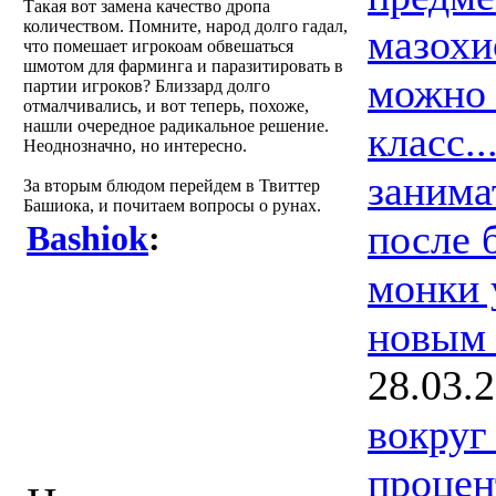
Такая вот замена качество дропа
количеством. Помните, народ долго гадал,
мазохи
что помешает игрокоам обвешаться
шмотом для фарминга и паразитировать в
можно 
партии игроков? Близзард долго
отмалчивались, и вот теперь, похоже,
нашли очередное радикальное решение.
класс.
Неоднозначно, но интересно.
занима
За вторым блюдом перейдем в Твиттер
Башиока, и почитаем вопросы о рунах.
после б
Bashiok
:
монки 
Есть ли какие-то
новым 
преимущества,
28.03.
если НЕ брать
вокруг
руну для навыка?
процен