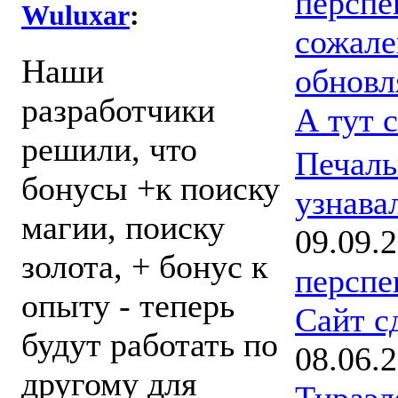
перспе
Wuluxar
:
сожале
Наши
обновл
разработчики
А тут 
решили, что
Печаль
бонусы +к поиску
узнава
магии, поиску
09.09.
золота, + бонус к
перспе
опыту - теперь
Сайт с
будут работать по
08.06.
другому для
Тираэл