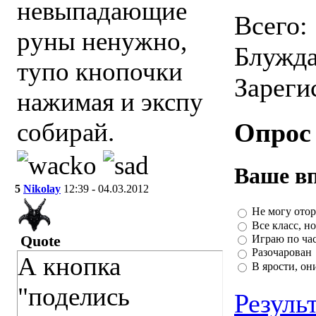
невыпадающие
Всего:
руны ненужно,
Блужд
тупо кнопочки
Зареги
нажимая и экспу
собирай.
Опрос
Ваше вп
5
Nikolay
12:39 - 04.03.2012
Не могу отор
Все класс, н
Quote
Играю по час
Разочарован
А кнопка
В ярости, он
"поделись
Резуль