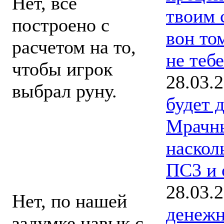
Нет, все
твоим 
построено с
вон том
расчетом на то,
не тебе
чтобы игрок
28.03.
выбрал руну.
будет 
Мрачны
А вы когда-
наскол
нибудь решали не
ПС3 и 
выбирать руну?
28.03.
Нет, по нашей
денежн
задумке навык с