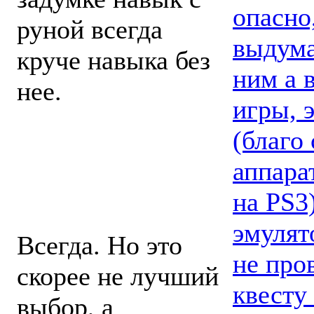
опасно
руной всегда
выдумал
круче навыка без
ним а 
нее.
игры, 
(благо 
Выходит, есть
аппара
выбор, лучший
на PS3
"математически"?
эмулят
Всегда. Но это
не про
скорее не лучший
квесту
выбор, а