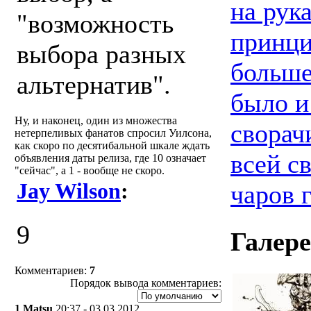
на рук
"возможность
принци
выбора разных
больше
альтернатив".
было и
Ну, и наконец, один из множества
сворач
нетерпеливых фанатов спросил Уилсона,
как скоро по десятибальной шкале ждать
всей с
объявления даты релиза, где 10 означает
"сейчас", а 1 - вообще не скоро.
Jay Wilson
:
чаров 
9
Галер
Комментариев:
7
Порядок вывода комментариев:
1
Matsu
20:37 - 03.03.2012