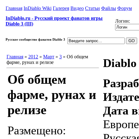
Главная
InDiablo Wiki
Галерея
Видео
Статьи
Файлы
Форум
InDiablo.ru - Русский проект фанатов игры
Логин:
Diablo 3 (III)
Русское сообщество фанатов Diablo 3
Главная
»
2012
»
Март
»
3
» Об общем
Diablo 
фарме, рунах и релизе
Об общем
Разраб
фарме, рунах и
Издате
релизе
Дата в
Европе
Размещено:
Русска