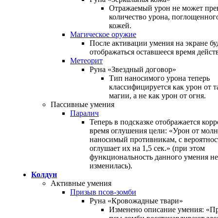
Отражаемый урон не может пр
количество урона, поглощенног
кожей.
Магическое оружие
После активации умения на экране бу
отображаться оставшееся время дейст
Метеорит
Руна «Звездный договор»
Тип наносимого урона теперь
классифицируется как урон от 
магии, а не как урон от огня.
Пассивные умения
Паралич
Теперь в подсказке отображается корр
время оглушения цели: «Урон от молн
наносимый противникам, с вероятно
оглушает их на 1,5 сек.» (при этом
функциональность данного умения не
изменилась).
Колдун
Активные умения
Призыв псов-зомби
Руна «Кровожадные твари»
Изменено описание умения: «П