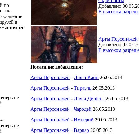
Скриншоты
й по
Добавлено 30.05.2
опытке
В высоком разреш
 сообщение
друзей в
 «Настоящее
Арты Персонажей
Добавлено 02.02.2
В высоком разреш
Последние добавления:
Арты Персонажей
-
Лия и Каин
26.05.2013
Арты Персонажей
-
Тираэль
26.05.2013
теперь не
Арты Персонажей
-
Лия и Диабл...
26.05.2013
й
Арты Персонажей
-
Чародей
26.05.2013
Арты Персонажей
-
Империй
26.05.2013
о»
теперь не
Арты Персонажей
-
Варвар
26.05.2013
й