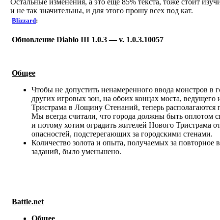
Остальные изменения, а это еще 85% текста, тоже стоит изучи
и не так значительны, и для этого прошу всех под кат.
Blizzard
:
Обновление Diablo III 1.0.3 — v. 1.0.3.10057
Общее
Чтобы не допустить ненамеренного ввода монстров в г
других игровых зон, на обоих концах моста, ведущего 
Тристрама в Лощину Стенаний, теперь располагаются 
Мы всегда считали, что города должны быть оплотом с
и потому хотим оградить жителей Нового Тристрама о
опасностей, подстерегающих за городскими стенами.
Количество золота и опыта, получаемых за повторное
заданий, было уменьшено.
Battle.net
Общее