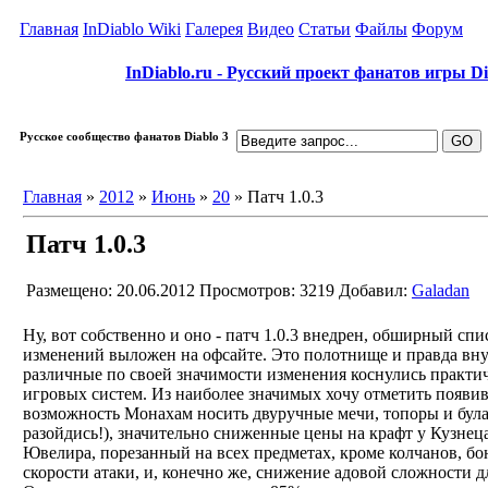
Главная
InDiablo Wiki
Галерея
Видео
Статьи
Файлы
Форум
InDiablo.ru - Русский проект фанатов игры Dia
Русское сообщество фанатов Diablo 3
Главная
»
2012
»
Июнь
»
20
» Патч 1.0.3
Патч 1.0.3
Размещено: 20.06.2012
Просмотров: 3219
Добавил:
Galadan
Ну, вот собственно и оно - патч 1.0.3 внедрен, обширный спи
изменений выложен на офсайте. Это полотнище и правда вну
различные по своей значимости изменения коснулись практи
игровых систем. Из наиболее значимых хочу отметить появ
возможность Монахам носить двуручные мечи, топоры и була
разойдись!), значительно сниженные цены на крафт у Кузнец
Ювелира, порезанный на всех предметах, кроме колчанов, бо
скорости атаки, и, конечно же, снижение адовой сложности 