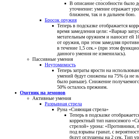
В описание способности было д
уточнение: умение отражает уро
ближнем, так и в дальнем бою.
Бросок оружия
Теперь в подсказке отображается корр
время замедления цели: «Варвар запус
метательным оружием и наносит ей 1
от оружия, при этом замедляя против
в течение 1,5 сек.» (при этом функци
данного умения не изменилась).
Пассивные умения
Неутомимость
Теперь затраты ярости на использован
умений будут снижены на 75% (а не н
было раньше). Снижение получаемого
50% осталось прежним.
Охотник на демонов
Активные умения
Разрывная стрела
Руна «Сияющая стрела»
Теперь в подсказке отображаетс
корректный тип наносимого «
стрелой» урона: «Противники,
под взрывы гранат, с вероятнос
будут оглушены на 2 сек. Тип у