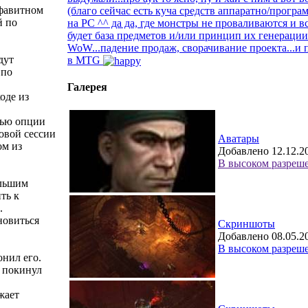
лфавитном
(благо сейчас есть куча средств аппаратно/прогр
й по
на PC ^^ да да, где монстры не проваливаются и в
будет база предметов и/или принцип их генерации.
WoW...падение продаж, сворачивание проекта...и 
дут
в MTG
 по
Галерея
оде из
щью опции
овой сессии
Аватары
ом из
Добавлено 12.12.2
В высоком разреш
ольшим
ть к
.
новиться
Скриншоты
Добавлено 08.05.2
В высоком разреш
онил его.
 покинул
жает