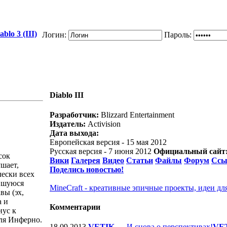
blo 3 (III)
Логин:
Пароль:
Diablo III
Разработчик:
Blizzard Entertainment
Издатель:
Activision
Дата выхода:
Европейская версия - 15 мая 2012
Русская версия - 7 июня 2012
Официальный сайт
сок
Вики
Галерея
Видео
Статьи
Файлы
Форум
Ссы
шает,
Поделись новостью!
чески всех
ившуюся
MineCraft - креативные эпичные проекты, идеи дл
вы (эх,
а и
Комментарии
нус к
для Инферно.
18.09.2013
VETIK
—
И снова о перспективах!
VE