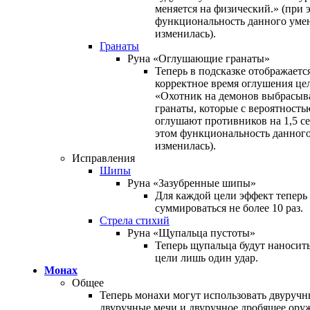
меняется на физический.» (при 
функциональность данного уме
изменилась).
Гранаты
Руна «Оглушающие гранаты»
Теперь в подсказке отображаетс
корректное время оглушения це
«Охотник на демонов выбрасыв
гранаты, которые с вероятност
оглушают противников на 1,5 се
этом функциональность данного
изменилась).
Исправления
Шипы
Руна «Зазубренные шипы»
Для каждой цели эффект теперь 
суммироваться не более 10 раз.
Стрела стихий
Руна «Щупальца пустоты»
Теперь щупальца будут наносит
цели лишь один удар.
Монах
Общее
Теперь монахи могут использовать двуручн
двуручные мечи и двуручное дробящее ору