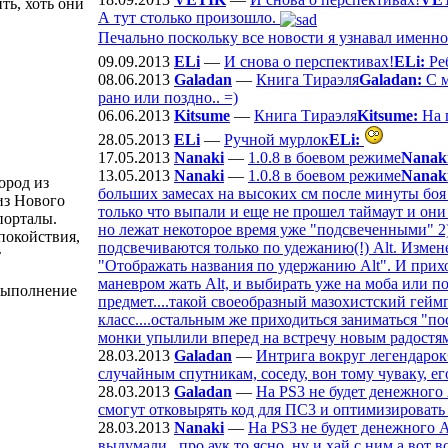
ть, хоть они
А тут столько произошло.
Печально поскольку все новости я узнавал именно 
09.09.2013
ELi
—
И снова о перспективах!
ELi:
Реб
08.06.2013
Galadan
—
Книга Тираэля
Galadan:
С м
рано или поздно.. =)
06.06.2013
Kitsume
—
Книга Тираэля
Kitsume:
На п
28.05.2013
ELi
—
Ручной мурлок
ELi:
17.05.2013
Nanaki
—
1.0.8 в боевом режиме
Nanak
13.05.2013
Nanaki
—
1.0.8 в боевом режиме
Nanak
ород из
больших замесах на высоких см после минуты боя
из Нового
только что выпали и еще не прошел таймаут и они 
порталы.
но лежат некоторое время уже "подсвеченными" 2)
покойствия,
подсвечиваются только по удежанию(!) Alt. Измене
т
"Отображать названия по удержанию Alt". И прих
маневром жать Alt, и выбирать уже на моба или п
 выполнение
предмет....такой своеобразный мазохистский гейм
класс....остальным же приходиться заниматься "по
монки упылили вперед на встречу новым радостям
28.03.2013
Galadan
—
Интрига вокруг легендарок
случайным спутникам, соседу, вон тому чуваку, его 
28.03.2013
Galadan
—
На PS3 не будет денежного
смогут отковырять код для ПС3 и оптимизировать 
28.03.2013
Nanaki
—
На PS3 не будет денежного 
выдумали...про аук то ясно, ну и хай с ним а вот