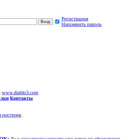
Регистрация
Напомнить пароль
:
www.diablo3.com
лки
Контакты
я построек
TIK:
Да к сожалению новости уже давно не обновлялись,