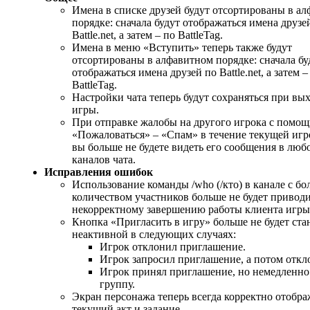
Имена в списке друзей будут отсортированы в а
порядке: сначала будут отображаться имена друзе
Battle.net, а затем – по BattleTag.
Имена в меню «Вступить» теперь также будут
отсортированы в алфавитном порядке: сначала бу
отображаться имена друзей по Battle.net, а затем –
BattleTag.
Настройки чата теперь будут сохраняться при вых
игры.
При отправке жалобы на другого игрока с помо
«Пожаловаться» – «Спам» в течение текущей игр
вы больше не будете видеть его сообщения в люб
каналов чата.
Исправления ошибок
Использование команды /who (/кто) в канале с б
количеством участников больше не будет приводи
некорректному завершению работы клиента игры
Кнопка «Пригласить в игру» больше не будет ста
неактивной в следующих случаях:
Игрок отклонил приглашение.
Игрок запросил приглашение, а потом откл
Игрок принял приглашение, но немедленно
группу.
Экран персонажа теперь всегда корректно отобра
текущий акт и задание.