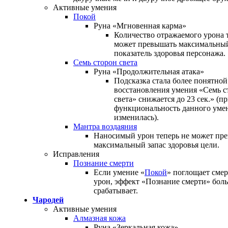
Активные умения
Покой
Руна «Мгновенная карма»
Количество отражаемого урона 
может превышать максимальны
показатель здоровья персонажа.
Семь сторон света
Руна «Продолжительная атака»
Подсказка стала более понятной
восстановления умения «Семь с
света» снижается до 23 сек.» (п
функциональность данного уме
изменилась).
Мантра воздаяния
Наносимый урон теперь не может пр
максимальный запас здоровья цели.
Исправления
Познание смерти
Если умение «
Покой
» поглощает сме
урон, эффект «Познание смерти» бол
срабатывает.
Чародей
Активные умения
Алмазная кожа
Руна «Зеркальная кожа»