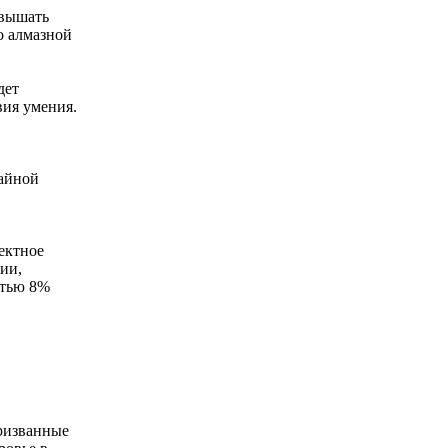
евышать
о алмазной
дет
вия умения.
тайной
ектное
ии,
стью 8%
ризванные