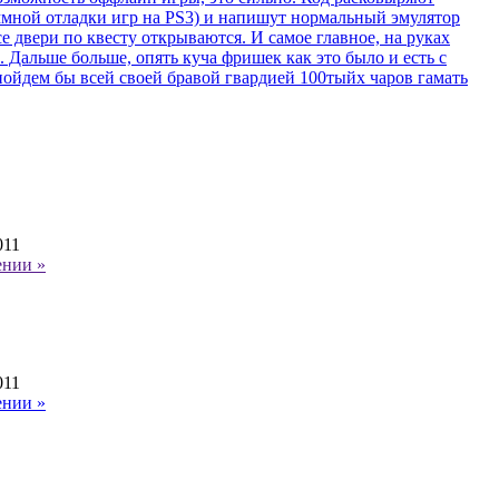
аммной отладки игр на PS3) и напишут нормальный эмулятор
се двери по квесту открываются. И самое главное, на руках
 Дальше больше, опять куча фришек как это было и есть с
пойдем бы всей своей бравой гвардией 100тыйх чаров гамать
011
ении »
011
ении »