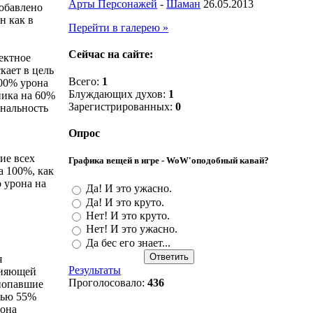
Арты Персонажей
-
Шаман
26.05.2013
обавлено
н как в
Перейти в галерею »
Сейчас на сайте:
ектное
кает в цель
Всего:
1
00% урона
Блуждающих духов:
1
ника на 60%
Зарегистрированных:
0
ональность
Опрос
ие всех
Графика вещей в игре - WoW'оподобный кавай?
а 100%, как
 урона на
Да! И это ужасно.
Да! И это круто.
Нет! И это круто.
Нет! И это ужасно.
Да бес его знает...
я
Результаты
Сияющей
Проголосовало:
436
 попавшие
тью 55%
рона