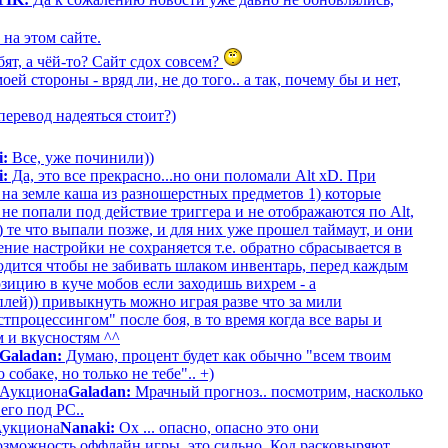
на этом сайте.
ят, а чёй-то? Сайт сдох совсем?
оей стороны - вряд ли, не до того.. а так, почему бы и нет,
еревод надеяться стоит?)
i:
Все, уже починили))
i:
Да, это все прекрасно...но они поломали Alt xD. При
 на земле каша из разношерстных предметов 1) которые
не попали под действие триггера и не отображаются по Alt,
 те что выпали позже, и для них уже прошел таймаут, и они
ние настройки не сохраняется т.е. обратно сбрасывается в
одится чтобы не забивать шлаком инвентарь, перед каждым
озицию в куче мобов если заходишь вихрем - а
плей)) привыкнуть можно играя разве что за мили
стпроцессингом" после боя, в то время когда все вары и
 и вкусностям ^^
Galadan:
Думаю, процент будет как обычно "всем твоим
собаке, но только не тебе".. +)
 Аукциона
Galadan:
Мрачный прогноз.. посмотрим, насколько
его под РС..
Аукциона
Nanaki:
Ох ... опасно, опасно это они
 возможность оффлайн игры, это сильно. Код расковыряют