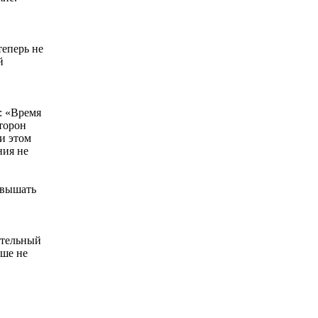
теперь не
й
: «Время
торон
ри этом
ния не
евышать
ртельный
ьше не