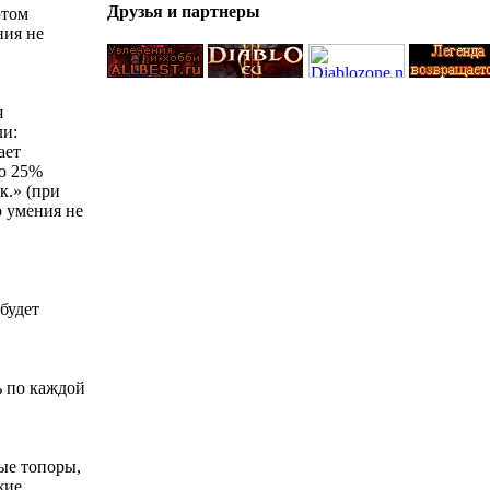
Друзья и партнеры
этом
ния не
я
ли:
ает
ью 25%
к.» (при
 умения не
будет
ь по каждой
ые топоры,
жие.