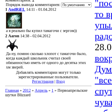
"по
Комментариев:
2
Порядок вывода комментариев:
1
AndRiEL
14:11 - 01.04.2012
то в
упы
а я реально бы купил тамагочи с зергом))
рад
2
Aaron
14:38 - 02.04.2012
28.0
Да ну, помню сколько хлопот с тамагочи было,
вок
когда каждый школьник считал своей
обязанностью иметь от одного до десятка этих
Дум
хм зверей.
Добавлять комментарии могут только
"вс
зарегистрированные пользователи.
Регистрация
|
Вход
спут
Главная
»
2012
»
Апрель
»
1
» Первоапрельские
шутки Blizzard
чува