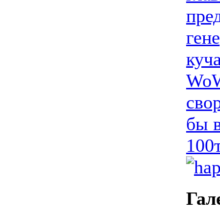
пре
ген
куча
WoW
свор
бы 
100
Гал