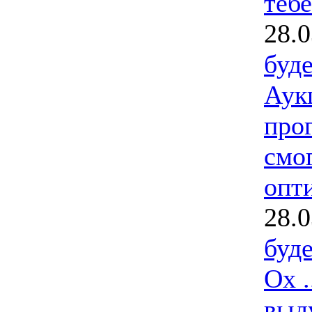
тебе
28.0
буд
Аук
прог
смо
опти
28.0
буд
Ох .
выду