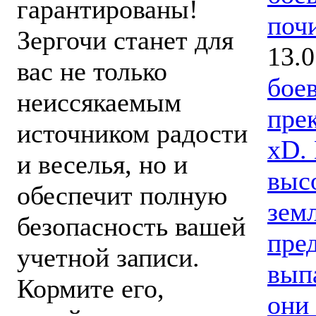
гарантированы!
поч
Зергочи станет для
13.0
вас не только
бое
неиссякаемым
прек
источником радости
xD.
и веселья, но и
выс
обеспечит полную
зем
безопасность вашей
пред
учетной записи.
вып
Кормите его,
они