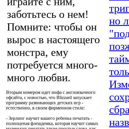
играйте с ним,
триг
заботьтесь о нем!
но 
Помните: чтобы он
"по
вырос в настоящего
поз
монстра, ему
тай
потребуется много-
толь
много любви.
Изм
Вторым номером идет инфа с англоязычного
сохр
офсайта, с новостью, что Blizzard запускает
программу развивающих детских игр -
сбр
естественно, в своем фирменном стиле:
- Зерлинг научит вашего ребенка печатать -
наз
полноценая флешдемка, которая научит самых
маленьких печатать такие простые слова, как