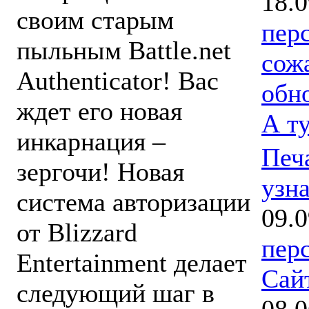
18.0
своим старым
пер
пыльным Battle.net
сож
Authenticator! Вас
обн
ждет его новая
А т
инкарнация –
Печ
зергочи! Новая
узна
система авторизации
09.0
от Blizzard
пер
Entertainment делает
Сай
следующий шаг в
08.0