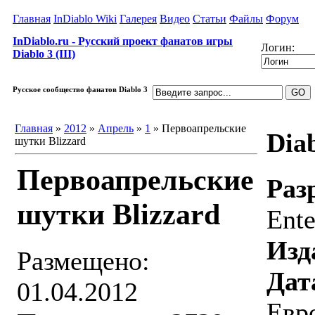
Главная
InDiablo Wiki
Галерея
Видео
Статьи
Файлы
Форум
InDiablo.ru - Русский проект фанатов игры
Логин:
Diablo 3 (III)
Русское сообщество фанатов Diablo 3
Главная
»
2012
»
Апрель
»
1
» Первоапрельские
Diab
шутки Blizzard
Первоапрельские
Раз
шутки Blizzard
Ente
Изд
Размещено:
Дат
01.04.2012
Евро