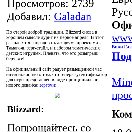
Просмотров: 2739
Русс
Добавил:
Galadan
Офи
По старой доброй традиции, Blizzard снова в
www
хорошем смысле дурит на первое апреля. В этот
раз нас хотят порадовать аж двумя проектами -
Вики
Гал
Тамагочи зерг-стайл, и набором тематических
Под
детских игрушек. Плевать, что это розыгрыш -
беру все!
На официальный сайт радует размещенной час
назад новостью о том, что теперь аутентификатор
Min
для игры представлен в виде принципиально
нового девайса:
зергочи
:
про
Blizzard:
Ком
Попрощайтесь со