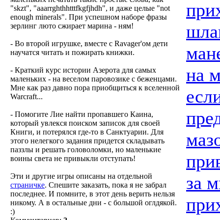
при
"skzt", "aaarrghthhtttfkgfjhdh", и даже целые "not
enough minerals". При успешном наборе фразы
шла
зерлинг люто сжирает марина - ням!
- Во второй игрушке, вместе с Ravager'ом дети
ман
научатся читать и пожирать книжки.
на 
- Краткий курс истории Азерота для самых
маленьких - на веселом паровозике с беженцами.
Мне как раз давно пора приобщиться к вселенной
если
Warcraft...
пред
- Помогите Лие найти пропавшего Каина,
который увлекся поиском записок для своей
Книги, и потерялся где-то в Санктуарии. Для
маз
этого нелегкого задания придется складывать
паззлы и решать головоломки, но маленькие
при
воины света не привыкли отступать!
Эти и другие игры описаны на отдельной
за м
страничке
. Спешите заказать, пока я не забрал
последнее. И помните, в этот день верить нельзя
при
никому. А в остальные дни - с большой оглдякой.
:)