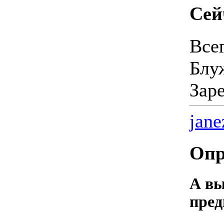
Сей
Все
Блу
Зар
jane
Опр
А вы
пред