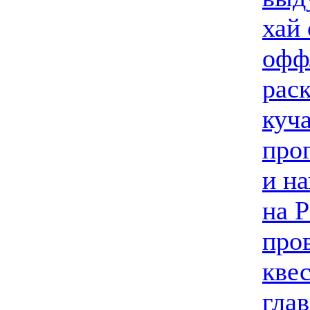
хай
офф
рас
куча
про
и н
на P
про
кве
глав