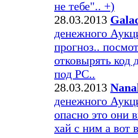
не тебе".. +)
28.03.2013
Gala
денежного Аукц
прогноз.. посмо
отковырять код 
под РС..
28.03.2013
Nana
денежного Аукц
опасно это они в
хай с ним а вот