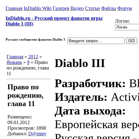
Главная
InDiablo Wiki
Галерея
Видео
Статьи
Файлы
Форум
InDiablo.ru - Русский проект фанатов игры
Логин:
Diablo 3 (III)
Русское сообщество фанатов Diablo 3
Главная
»
2012
»
Diablo III
Январь
»
9
» Право
по рождению, глава
11
Разработчик:
Bl
Право по
Издатель:
Activ
рождению,
глава 11
Дата выхода:
Размещено:
Европейская вер
09.01.2012
Просмотров: 1898
Добавил:
D@mmy
Русская версия 