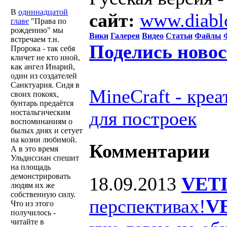
В
одиннадцатой
сайт:
www.diabl
главе
"Права по
рождению" мы
Вики
Галерея
Видео
Статьи
Файлы
встречаем т.н.
Поделись ново
Пророка - так себя
кличет не кто иной,
как ангел Инарий,
один из создателей
Санктуария. Сидя в
MineCraft - кре
своих покоях,
бунтарь предаётся
ностальгическим
для построек
воспоминаниям о
былых днях и сетует
на козни любимой.
Комментарии
А в это время
Ульдиссиан спешит
на площадь
демонстрировать
18.09.2013
VET
людям их же
собственную силу.
перспективах!
V
Что из этого
получилось -
читайте в