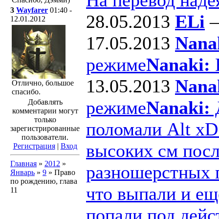
3
Wayfarer
01:40 -
28.05.2013
ELi
12.01.2012
17.05.2013
Nana
режиме
Nanaki:
В
13.05.2013
Nana
Отлично, большое
спасибо.
режиме
Nanaki:
Д
Добавлять
комментарии могут
только
поломали Alt xD
зарегистрированные
пользователи.
высоких см посл
Регистрация
|
Вход
Главная
»
2012
»
разношерстных п
Январь
»
9
» Право
по рождению, глава
что выпали и ещ
11
попали под дейс