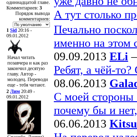
уже давно не об
одиннадцатой главе.
Комментариев:
3
А тут столько п
Порядок вывода
комментариев:
Печально поскол
1
Sid
20:16 -
09.01.2012
именно на этом 
09.09.2013
ELi
Начал читать
позавчера и как раз
Ребят, а чёй-то?
закончил десятую
главу. Автор -
08.06.2013
Gala
молодец. Переводи
еще - тебя читают.
2
Лим
20:49 -
С моей стороны - 
09.01.2012
почему бы и нет,
06.06.2013
Kits
На перевод наде
Спасибо, Дэмми)