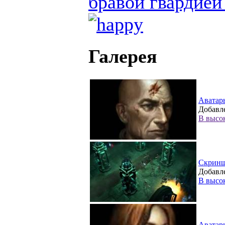
бравой гвардией
Галерея
Аватар
Добавле
В высо
Скрин
Добавле
В высо
Аватар