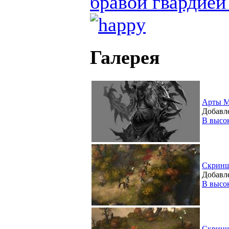
бравой гвардией
Галерея
Арты М
Добавле
В высо
Скрин
Добавле
В высо
Скрин