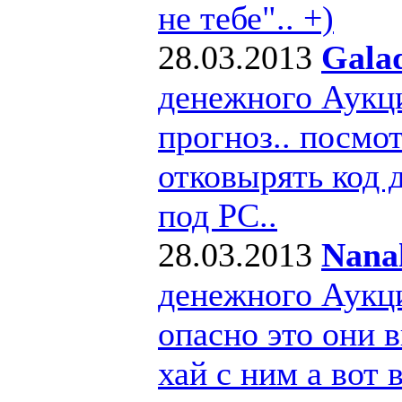
не тебе".. +)
28.03.2013
Gala
денежного Аукц
прогноз.. посмо
отковырять код 
под РС..
28.03.2013
Nana
денежного Аукц
опасно это они в
хай с ним а вот