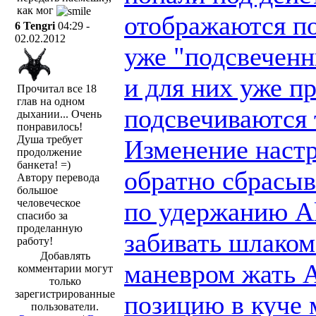
как мог
отображаются по
6
Tengri
04:29 -
02.02.2012
уже "подсвеченн
и для них уже п
Прочитал все 18
глав на одном
подсвечиваются 
дыхании... Очень
понравилось!
Душа требует
Изменение настр
продолжение
банкета! =)
обратно сбрасыв
Автору перевода
большое
по удержанию Al
человеческое
спасибо за
проделанную
забивать шлаком
работу!
Добавлять
маневром жать A
комментарии могут
только
зарегистрированные
позицию в куче 
пользователи.