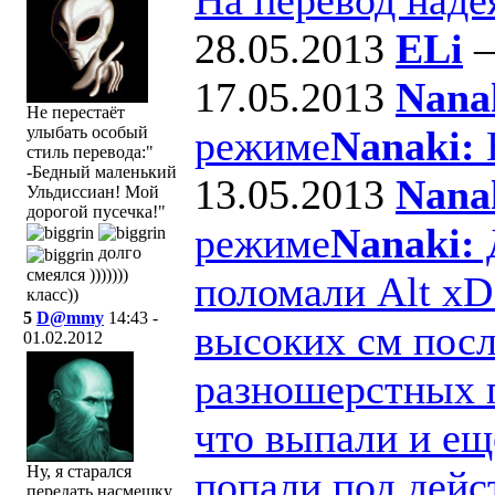
28.05.2013
ELi
17.05.2013
Nana
Не перестаёт
режиме
Nanaki:
В
улыбать особый
стиль перевода:"
-Бедный маленький
13.05.2013
Nana
Ульдиссиан! Мой
дорогой пусечка!"
режиме
Nanaki:
Д
долго
смеялся )))))))
поломали Alt xD
класс))
5
D@mmy
14:43 -
высоких см посл
01.02.2012
разношерстных п
что выпали и ещ
Ну, я старался
попали под дейс
передать насмешку,