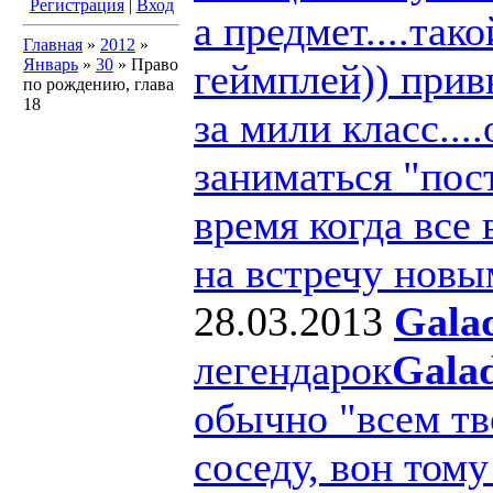
Регистрация
|
Вход
а предмет....та
Главная
»
2012
»
Январь
»
30
» Право
геймплей)) прив
по рождению, глава
18
за мили класс..
заниматься "пос
время когда все
на встречу новы
28.03.2013
Gala
легендарок
Gala
обычно "всем т
соседу, вон тому