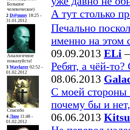
уже давно не об
Большое
челевоческое)
А тут столько п
2
D@mmy
18:25 -
31.01.2012
Печально поскол
именно на этом 
09.09.2013
ELi
Аналогичное
пожалуйста!
Ребят, а чёй-то?
3
Wayfarer
02:52 -
01.02.2012
08.06.2013
Gala
С моей стороны - 
почему бы и нет,
Спасибо
06.06.2013
Kits
4
Лим
11:48 -
01.02.2012
На перевод наде