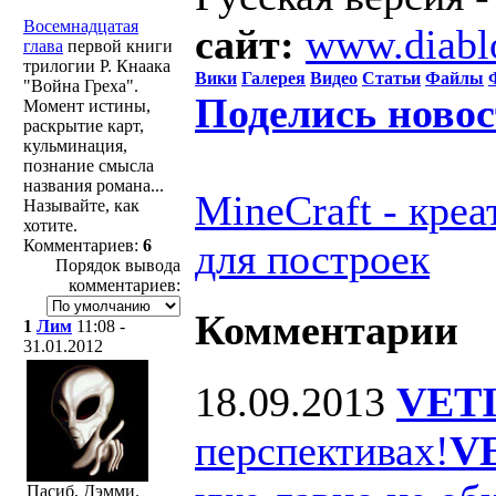
Восемнадцатая
сайт:
www.diabl
глава
первой книги
трилогии Р. Кнаака
Вики
Галерея
Видео
Статьи
Файлы
"Война Греха".
Поделись ново
Момент истины,
раскрытие карт,
кульминация,
познание смысла
названия романа...
MineCraft - кре
Называйте, как
хотите.
Комментариев:
6
для построек
Порядок вывода
комментариев:
Комментарии
1
Лим
11:08 -
31.01.2012
18.09.2013
VET
перспективах!
V
Пасиб, Дэмми.