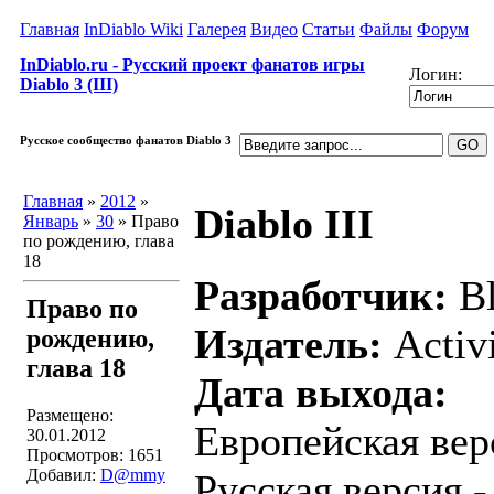
Главная
InDiablo Wiki
Галерея
Видео
Статьи
Файлы
Форум
InDiablo.ru - Русский проект фанатов игры
Логин:
Diablo 3 (III)
Русское сообщество фанатов Diablo 3
Главная
»
2012
»
Diablo III
Январь
»
30
» Право
по рождению, глава
18
Разработчик:
Bl
Право по
Издатель:
Activ
рождению,
глава 18
Дата выхода:
Размещено:
Европейская вер
30.01.2012
Просмотров: 1651
Добавил:
D@mmy
Русская версия 