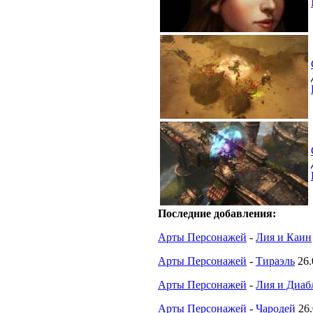
Последние добавления:
Арты Персонажей
-
Лия и Каин
Арты Персонажей
-
Тираэль
26.
Арты Персонажей
-
Лия и Диабл
Арты Персонажей
-
Чародей
26