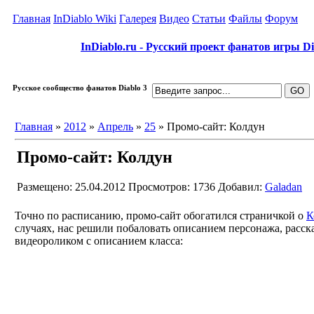
Главная
InDiablo Wiki
Галерея
Видео
Статьи
Файлы
Форум
InDiablo.ru - Русский проект фанатов игры Dia
Русское сообщество фанатов Diablo 3
Главная
»
2012
»
Апрель
»
25
» Промо-сайт: Колдун
Промо-сайт: Колдун
Размещено: 25.04.2012
Просмотров: 1736
Добавил:
Galadan
Точно по расписанию, промо-сайт обогатился страничкой о
К
случаях, нас решили побаловать описанием персонажа, расс
видеороликом с описанием класса: