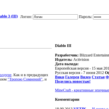
blo 3 (III)
Логин:
Пароль:
Diablo III
Разработчик:
Blizzard Entertain
Издатель:
Activision
Дата выхода:
Европейская версия - 15 мая 20
Русская версия - 7 июня 2012
О
олдуне
. Как и в предыдущих
Вики
Галерея
Видео
Статьи
Ф
казом
"Тропою Сомнений"
, и
Поделись новостью!
MineCraft - креативные эпичные
Комментарии
18.09.2013
VETIK
—
И снова о