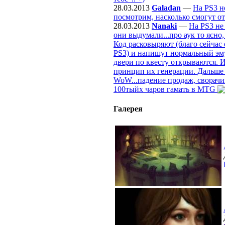
28.03.2013
Galadan
—
На PS3 н
посмотрим, насколько смогут от
28.03.2013
Nanaki
—
На PS3 не
они выдумали...про аук то ясно
Код расковыряют (благо сейчас 
PS3) и напишут нормальный эмул
двери по квесту открываются. И
принцип их генерации. Дальше б
WoW...падение продаж, сворачи
100тыйх чаров гамать в MTG
Галерея