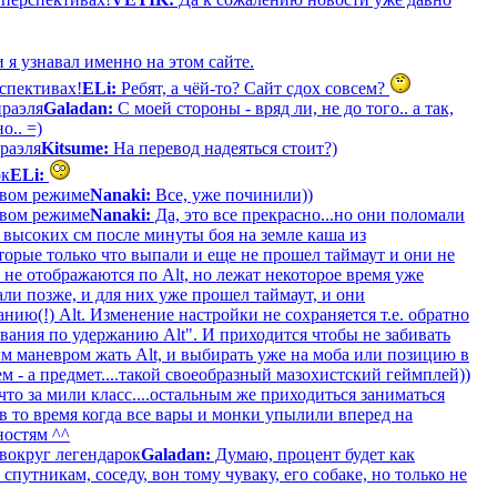
 я узнавал именно на этом сайте.
рспективах!
ELi:
Ребят, а чёй-то? Сайт сдох совсем?
раэля
Galadan:
С моей стороны - вряд ли, не до того.. а так,
о.. =)
раэля
Kitsume:
На перевод надеяться стоит?)
ок
ELi:
оевом режиме
Nanaki:
Все, уже починили))
оевом режиме
Nanaki:
Да, это все прекрасно...но они поломали
 высоких см после минуты боя на земле каша из
торые только что выпали и еще не прошел таймаут и они не
 не отображаются по Alt, но лежат некоторое время уже
ли позже, и для них уже прошел таймаут, и они
нию(!) Alt. Изменение настройки не сохраняется т.е. обратно
вания по удержанию Alt". И приходится чтобы не забивать
м маневром жать Alt, и выбирать уже на моба или позицию в
м - а предмет....такой своеобразный мазохистский геймплей))
то за мили класс....остальным же приходиться заниматься
в то время когда все вары и монки упылили вперед на
ностям ^^
вокруг легендарок
Galadan:
Думаю, процент будет как
путникам, соседу, вон тому чуваку, его собаке, но только не