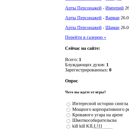
Арты Персонажей
-
Империй
2
Арты Персонажей
-
Варвар
26.0
Арты Персонажей
-
Шаман
26.0
Перейти в галерею »
Сейчас на сайте:
Всего:
1
Блуждающих духов:
1
Зарегистрированных:
0
Опрос
Чего вы ждете от игры?
Интересной истории сингла
Мощного корпоративного р
Кровавого угара на арене
Шмоткособирательсва
kill kill KILL!11