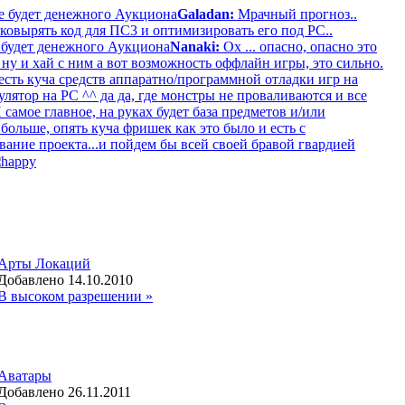
е будет денежного Аукциона
Galadan:
Мрачный прогноз..
ковырять код для ПС3 и оптимизировать его под РС..
 будет денежного Аукциона
Nanaki:
Ох ... опасно, опасно это
, ну и хай с ним а вот возможность оффлайн игры, это сильно.
есть куча средств аппаратно/программной отладки игр на
ятор на PC ^^ да да, где монстры не проваливаются и все
 самое главное, на руках будет база предметов и/или
ольше, опять куча фришек как это было и есть с
вание проекта...и пойдем бы всей своей бравой гвардией
Арты Локаций
Добавлено 14.10.2010
В высоком разрешении »
Аватары
Добавлено 26.11.2011