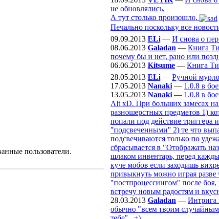
не обновлялись,
А тут столько произошло.
Печально поскольку все новости
09.09.2013
ELi
—
И снова о пе
08.06.2013
Galadan
—
Книга Ти
почему бы и нет, рано или поздн
06.06.2013
Kitsume
—
Книга Ти
28.05.2013
ELi
—
Ручной мурл
17.05.2013
Nanaki
—
1.0.8 в б
13.05.2013
Nanaki
—
1.0.8 в б
Alt xD. При больших замесах на
разношерстных предметов 1) ко
попали под действие триггера и
"подсвеченными" 2) те что выпа
подсвечиваются только по удежа
сбрасывается в "Отображать наз
ванные пользователи.
шлаком инвентарь, перед кажды
куче мобов если заходишь вихре
привыкнуть можно играя разве ч
"постпроцессингом" после боя, 
встречу новым радостям и вкус
28.03.2013
Galadan
—
Интрига 
обычно "всем твоим случайным с
тебе".. +)