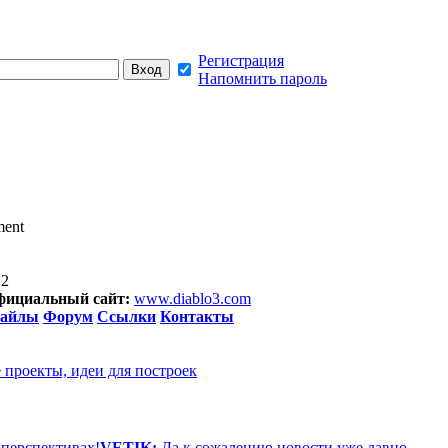
Регистрация
Напомнить пароль
ment
12
фициальный сайт:
www.diablo3.com
айлы
Форум
Ссылки
Контакты
 проекты, идеи для построек
 перспективах!
VETIK:
Да к сожалению новости уже давно