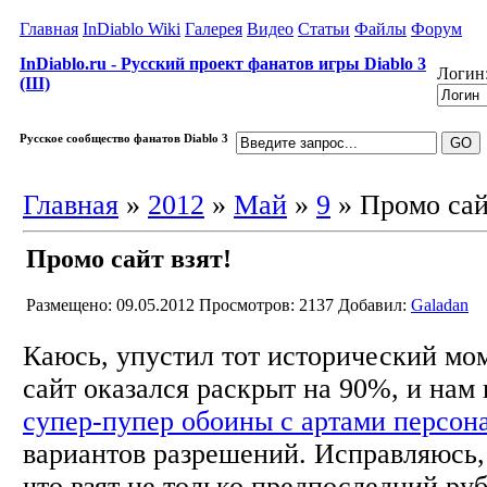
Главная
InDiablo Wiki
Галерея
Видео
Статьи
Файлы
Форум
InDiablo.ru - Русский проект фанатов игры Diablo 3
Логин
(III)
Русское сообщество фанатов Diablo 3
Главная
»
2012
»
Май
»
9
» Промо сай
Промо сайт взят!
Размещено: 09.05.2012
Просмотров: 2137
Добавил:
Galadan
Каюсь, упустил тот исторический мом
сайт оказался раскрыт на 90%, и нам 
супер-пупер обоины с артами персон
вариантов разрешений. Исправляюсь,
что взят не только предпоследний руб