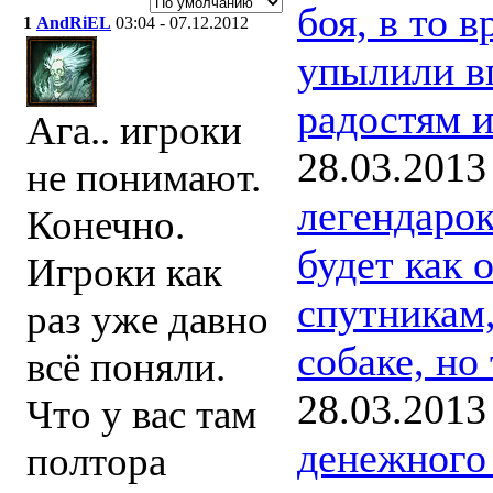
боя, в то 
1
AndRiEL
03:04 - 07.12.2012
упылили в
радостям и
Ага.. игроки
28.03.2013
не понимают.
легендаро
Конечно.
будет как
Игроки как
спутникам,
раз уже давно
собаке, но 
всё поняли.
28.03.2013
Что у вас там
денежного
полтора