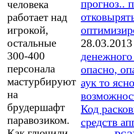
прогноз.. 
человека
отковырять
работает над
оптимизиро
игрокой,
28.03.2013
остальные
300-400
денежного
персонала
опасно, оп
мастурбируют
аук то ясно
на
возможност
брудершафт
Код расков
паравозиком.
средств а
Как глючили