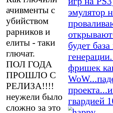
игр на PS
ачивменты с
эмулятор н
убийством
проваливаю
рарников и
открываютс
елиты - таки
будет база
глючат.
генерации.
ПОЛ ГОДА
фришек как
ПРОШЛО С
WoW...пад
РЕЛИЗА!!!!
проекта...
неужели было
гвардией 
сложно за это