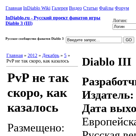
Главная
InDiablo Wiki
Галерея
Видео
Статьи
Файлы
Форум
InDiablo.ru - Русский проект фанатов игры
Логин:
Diablo 3 (III)
Русское сообщество фанатов Diablo 3
Главная
»
2012
»
Декабрь
»
5
»
Diablo III
PvP не так скоро, как казалось
PvP не так
Разработч
скоро, как
Издатель:
казалось
Дата выхо
Европейска
Размещено:
Русская ве