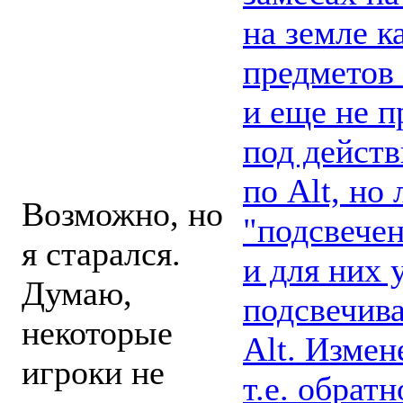
Вы дали
на земле 
надежду, а
предметов 
потом отняли
и еще не п
ее.
под действ
по Alt, но
Возможно, но
"подсвечен
я старался.
и для них 
Думаю,
подсвечива
некоторые
Alt. Измен
игроки не
т.е. обрат