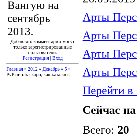
Вангую на
Арты Перс
сентябрь
2013.
Арты Перс
Добавлять комментарии могут
только зарегистрированные
Арты Перс
пользователи.
Регистрация
|
Вход
Арты Перс
Главная
»
2012
»
Декабрь
»
5
»
PvP не так скоро, как казалось
Перейти в 
Сейчас на
Всего:
20