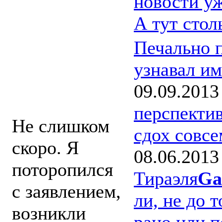
новости уж
Насколько
А тут сто
"очень скоро"
Печально п
нас ждет PvP-
узнавал им
блог?
09.09.2013
перспектив
Не слишком
сдох совс
скоро. Я
08.06.2013
поторопился
Тираэля
Ga
с заявлением,
ли, не до т
возникли
рано или п