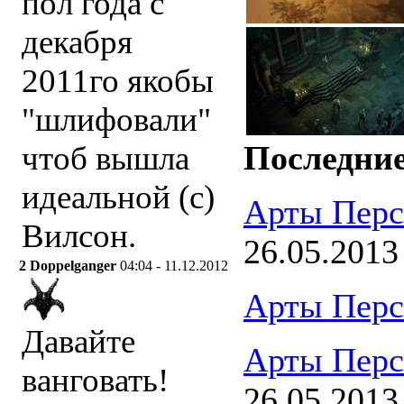
пол года с
декабря
2011го якобы
"шлифовали"
Последние
чтоб вышла
идеальной (с)
Арты Перс
Вилсон.
26.05.2013
2
Doppelganger
04:04 - 11.12.2012
Арты Перс
Давайте
Арты Перс
ванговать!
26.05.2013