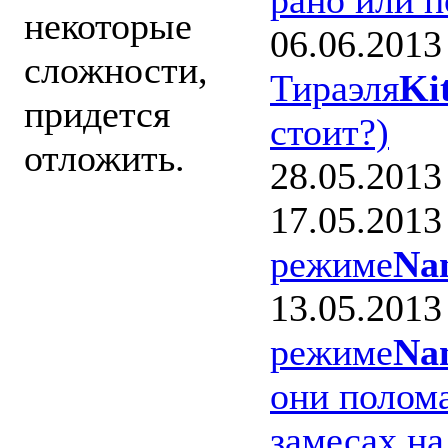
некоторые
06.06.2013
сложности,
Тираэля
Ki
придется
стоит?)
отложить.
28.05.2013
17.05.2013
Мне кажется,
режиме
Na
вы не совсем
13.05.2013
понимаете,
режиме
Na
что игроки
они полом
чувствуют.
замесах на