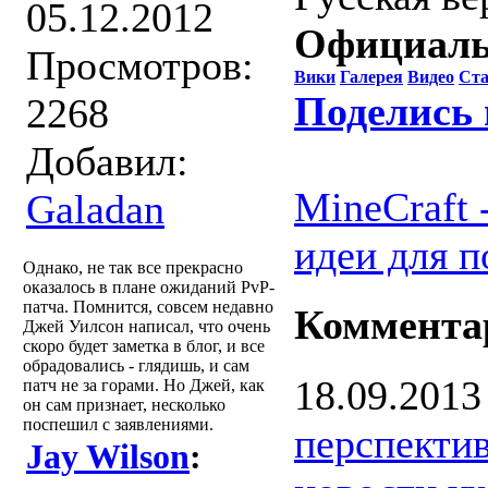
05.12.2012
Официаль
Просмотров:
Вики
Галерея
Видео
Ста
Поделись 
2268
Добавил:
MineCraft 
Galadan
идеи для п
Однако, не так все прекрасно
оказалось в плане ожиданий PvP-
патча. Помнится, совсем недавно
Коммента
Джей Уилсон написал, что очень
скоро будет заметка в блог, и все
обрадовались - глядишь, и сам
18.09.2013
патч не за горами. Но Джей, как
он сам признает, несколько
поспешил с заявлениями.
перспектив
Jay Wilson
: