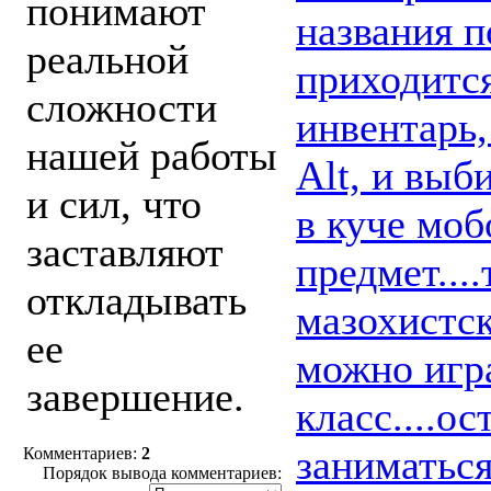
понимают
названия п
реальной
приходится
сложности
инвентарь
нашей работы
Alt, и выб
и сил, что
в куче моб
заставляют
предмет...
откладывать
мазохистс
ее
можно игра
завершение.
класс....о
заниматьс
Комментариев:
2
Порядок вывода комментариев: