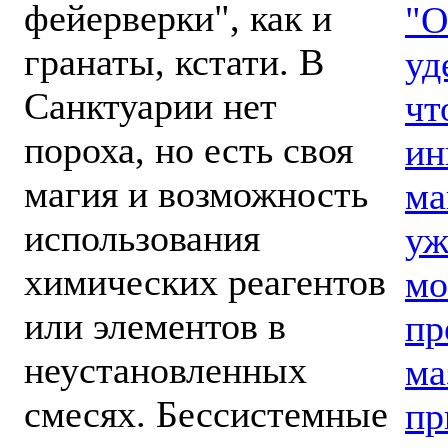
фейерверки", как и
"О
гранаты, кстати. В
уд
Санктуарии нет
чт
пороха, но есть своя
ин
магия и возможность
ма
использования
уж
химических реагентов
мо
или элементов в
пр
неустановленных
ма
смесях. Бессистемные
пр