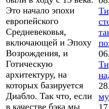
Это начало эпохи
Ти
европейского
ст
Средневековья,
та
включающей и Эпоху
по
Возрождения, и
06
Готическую
Ти
архитектуру, на
на
которых базируется
28
Диабло. Так что, если
му
в качестве бэка мы
17