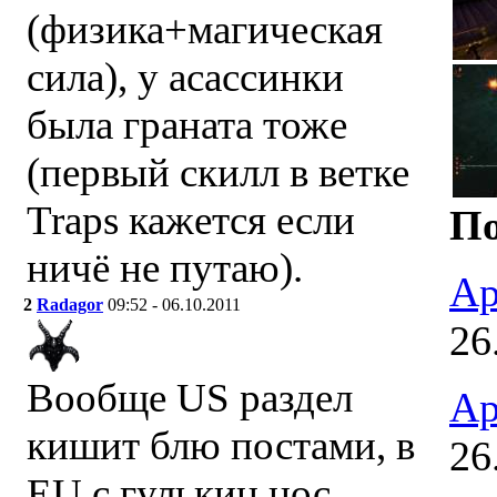
(физика+магическая
сила), у асассинки
была граната тоже
(первый скилл в ветке
Traps кажется если
По
ничё не путаю).
Ар
2
Radagor
09:52 - 06.10.2011
26
Вообще US раздел
Ар
кишит блю постами, в
26
EU с гулькин нос.