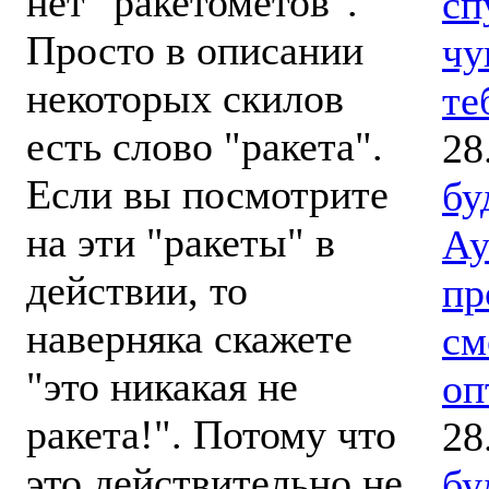
нет "ракетометов".
сп
Просто в описании
чу
некоторых скилов
те
есть слово "ракета".
28
Если вы посмотрите
бу
на эти "ракеты" в
Ау
действии, то
пр
наверняка скажете
см
"это никакая не
оп
ракета!". Потому что
28
это действительно не
бу