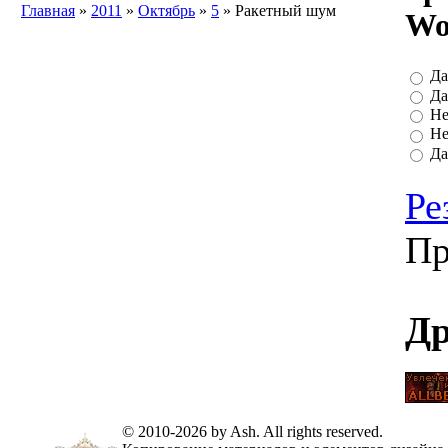
Главная
»
2011
»
Октябрь
»
5
» Ракетный шум
Wo
Да
Да
Не
Не
Да
Ре
Пр
Др
© 2010-2026 by Ash. All rights reserved.