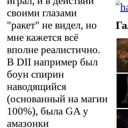
играл, и в действии
своими глазами
"ракет" не видел, но
Га
мне кажется всё
вполне реалистично.
В DII например был
боун спирин
наводящийся
(основанный на магии
100%), была GA у
амазонки