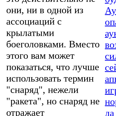
они, ни в одной из
Ау
ассоциаций с
оп
крылатыми
ау
боеголовками. Вместо
во
этого вам может
си
показаться, что лучше
се
использовать термин
ап
"снаряд", нежели
иг
"ракета", но снаряд не
но
отражает
да