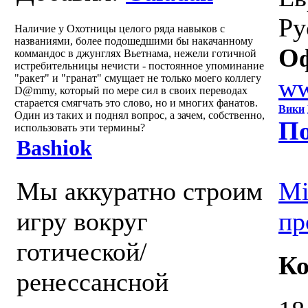
Ру
Наличие у Охотницы целого ряда навыков с
названиями, более подошедшими бы накачанному
Оф
коммандос в джунглях Вьетнама, нежели готичной
истребительницы нечисти - постоянное упоминание
"ракет" и "гранат" смущает не только моего коллегу
ww
D@mmy, который по мере сил в своих переводах
старается смягчать это слово, но и многих фанатов.
Вики
Один из таких и поднял вопрос, а зачем, собственно,
По
использовать эти термины?
Bashiok
Мы аккуратно строим
Mi
игру вокруг
пр
готической/
К
ренессансной