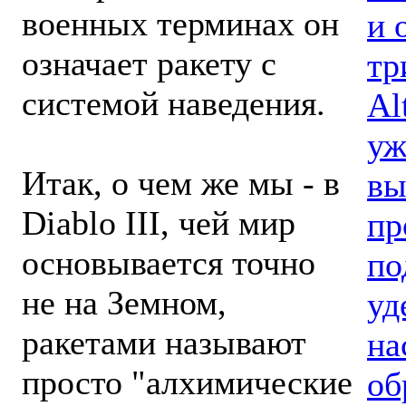
военных терминах он
и 
означает ракету с
тр
системой наведения.
Al
уж
Итак, о чем же мы - в
вы
Diablo III, чей мир
пр
основывается точно
по
не на Земном,
уд
ракетами называют
на
просто "алхимические
об