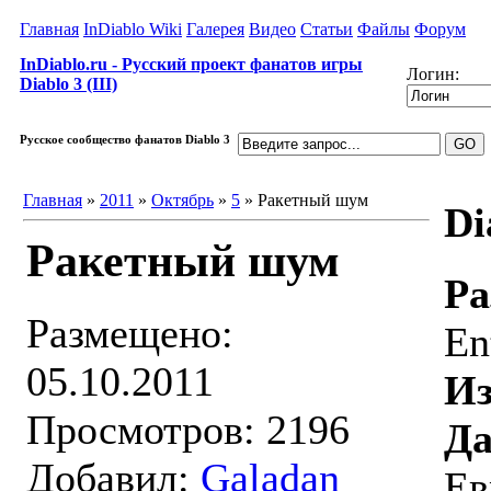
Главная
InDiablo Wiki
Галерея
Видео
Статьи
Файлы
Форум
InDiablo.ru - Русский проект фанатов игры
Логин:
Diablo 3 (III)
Русское сообщество фанатов Diablo 3
Главная
»
2011
»
Октябрь
»
5
» Ракетный шум
Di
Ракетный шум
Ра
Размещено:
En
05.10.2011
Из
Просмотров: 2196
Да
Добавил:
Galadan
Ев