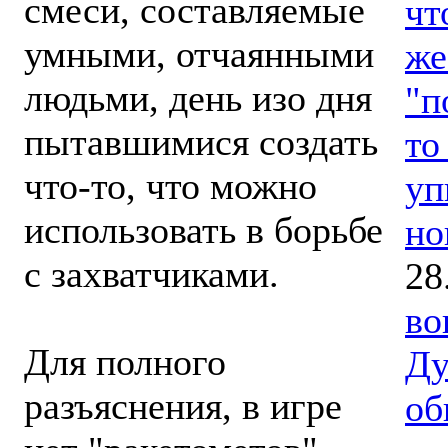
смеси, составляемые
чт
умными, отчаянными
же
людьми, день изо дня
"п
пытавшимися создать
то
что-то, что можно
уп
использовать в борьбе
но
с захватчиками.
28
во
Для полного
Ду
разъяснения, в игре
об