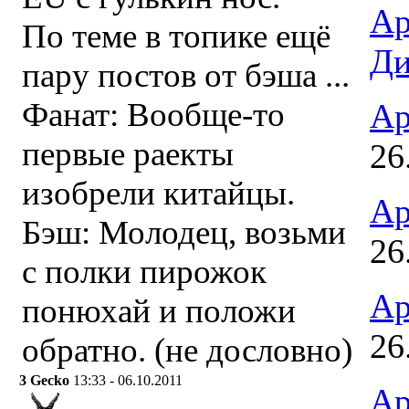
Ар
По теме в топике ещё
Ди
пару постов от бэша ...
Фанат: Вообще-то
Ар
первые раекты
26
изобрели китайцы.
Ар
Бэш: Молодец, возьми
26
с полки пирожок
Ар
понюхай и положи
26
обратно. (не дословно)
3
Gecko
13:33 - 06.10.2011
Ар