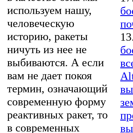
используем нашу,
бо
человеческую
по
историю, ракеты
13
ничуть из нее не
бо
выбиваются. А если
вс
вам не дает покоя
Al
термин, означающий
вы
современную форму
зе
реактивных ракет, то
пр
в современных
вы