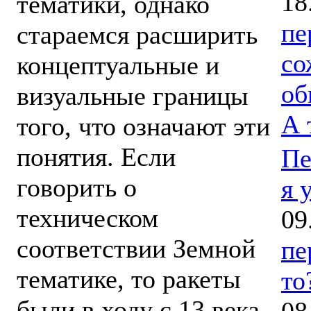
18
тематики, однако
пе
стараемся расширить
со
концептуальные и
об
визуальные границы
А 
того, что означают эти
понятия. Если
Пе
говорить о
я 
техническом
09
соответствии Земной
пе
тематике, то ракеты
то
были в ходу с 13 века.
08