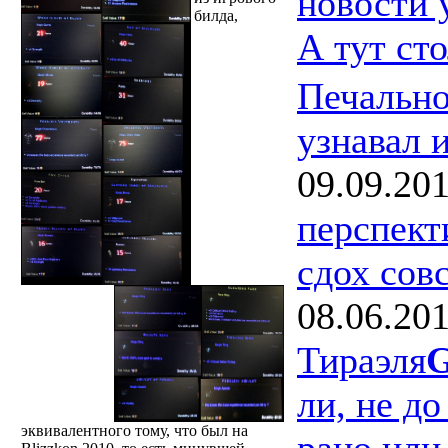
новости 
билда,
А тут ст
Печально
узнавал 
09.09.20
перспект
сдох сов
08.06.20
Тираэля
G
ли, не до
эквивалентного тому, что был на
рано или 