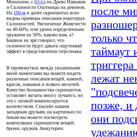
Монахини, с
63-го
на Древо Навыков
после ми
и Склонности Охотницы на демонов.
На
100-м
и далее скриншотах ясно
видны примеры описания некоторых
разношер
Склонностей. Увеличение Живучести
на 40-60%, или урона определенным
только ч
оружием на 50%, каково вам, а?
Башиок не зря говорил, что
склонности будут давать ощутимый
таймаут 
эффект в представлении персонажа.
триггера
В промежутках между указанными
мной моментами вы можете видеть
лежат не
различные описания вещей, камней,
красок, навыков и всяких мелочей.
"подсвеч
Качество большинства скриншотов
оставляет желать много лучшего, но
это с лихвой компенсируется
позже, и
количеством. Спасибо нашим
западным друзьям, на картинках по
они подс
бокам вы можете посмотреть
компиляции скриншотов вещей:
удежанию
брони, оружия, бижутерии.