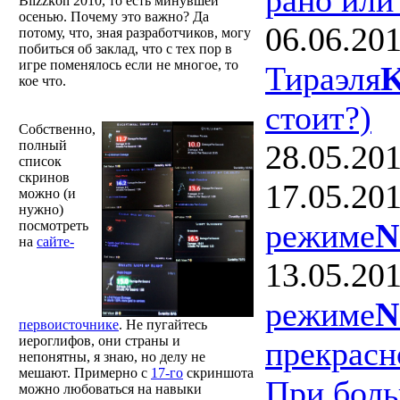
Blizzkon 2010, то есть минувшей
осенью. Почему это важно? Да
06.06.20
потому, что, зная разработчиков, могу
побиться об заклад, что с тех пор в
игре поменялось если не многое, то
Тираэля
K
кое что.
стоит?)
Собственно,
полный
28.05.20
список
скринов
17.05.20
можно (и
нужно)
режиме
N
посмотреть
на
сайте-
13.05.20
режиме
N
первоисточнике
. Не пугайтесь
иероглифов, они страны и
прекрасн
непонятны, я знаю, но делу не
мешают. Примерно с
17-го
скриншота
При боль
можно любоваться на навыки