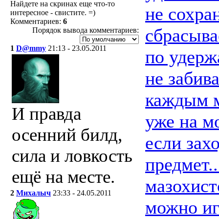
Найдете на скринах еще что-то
не сохран
интересное - свистите. =)
Комментариев:
6
сбрасыва
Порядок вывода комментариев:
1
D@mmy
21:13 - 23.05.2011
по удерж
не забив
каждым м
И правда
уже на м
осенний билд,
если зах
сила и ловкость
предмет.
ещё на месте.
мазохист
2
Михалыч
23:33 - 24.05.2011
можно иг