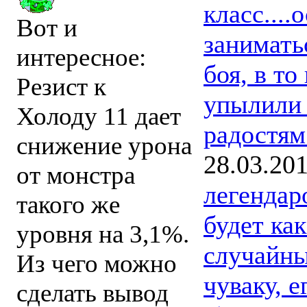
класс...
Вот и
занимать
интересное:
боя, в то
Резист к
упылили 
Холоду 11 дает
радостям
снижение урона
28.03.20
от монстра
легендар
такого же
будет ка
уровня на 3,1%.
случайны
Из чего можно
чуваку, е
сделать вывод