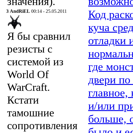
возможно
значения).
Код раск
3
AndRiEL
00:14 - 25.05.2011
куча сре
Я бы сравнил
отладки 
резисты с
нормальн
системой из
где монс
World Of
двери по
WarCraft.
главное, 
Кстати
и/или пр
тамошние
больше, 
сопротивления
было и е