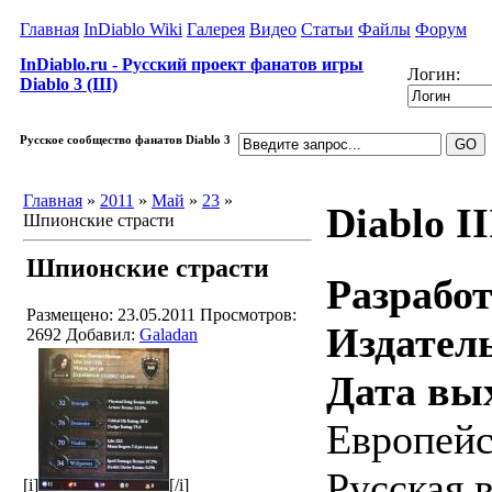
Главная
InDiablo Wiki
Галерея
Видео
Статьи
Файлы
Форум
InDiablo.ru - Русский проект фанатов игры
Логин:
Diablo 3 (III)
Русское сообщество фанатов Diablo 3
Главная
»
2011
»
Май
»
23
»
Diablo II
Шпионские страсти
Шпионские страсти
Разрабо
Размещено: 23.05.2011
Просмотров:
Издател
2692
Добавил:
Galadan
Дата вы
Европейс
Русская 
[i]
[/i]