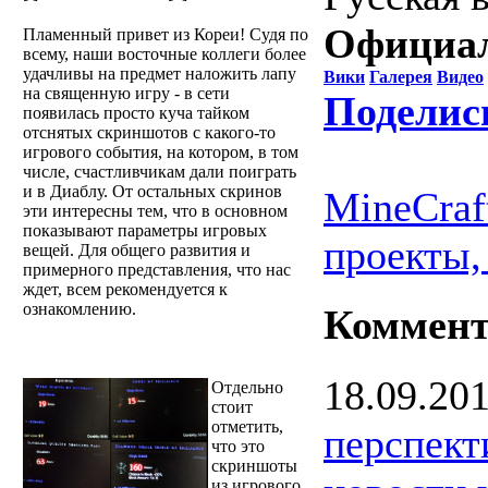
Официал
Пламенный привет из Кореи! Судя по
всему, наши восточные коллеги более
удачливы на предмет наложить лапу
Вики
Галерея
Видео
на священную игру - в сети
Поделис
появилась просто куча тайком
отснятых скриншотов с какого-то
игрового события, на котором, в том
числе, счастливчикам дали поиграть
и в Диаблу. От остальных скринов
MineCraf
эти интересны тем, что в основном
показывают параметры игровых
проекты,
вещей. Для общего развития и
примерного представления, что нас
ждет, всем рекомендуется к
ознакомлению.
Коммен
18.09.20
Отдельно
стоит
отметить,
перспект
что это
скриншоты
из игрового