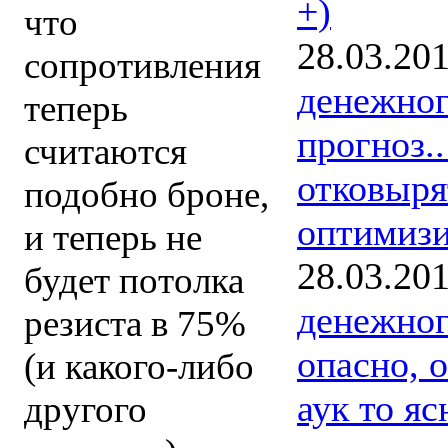
+)
что
28.03.20
сопротивления
денежно
теперь
прогноз.
считаются
отковыря
подобно броне,
оптимизи
и теперь не
28.03.20
будет потолка
денежно
резиста в 75%
опасно, 
(и какого-либо
аук то яс
другого