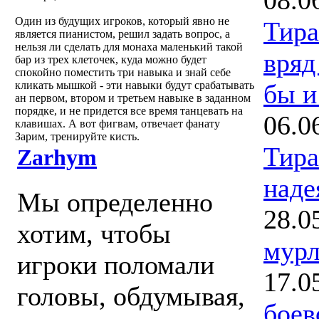
Один из будущих игроков, который явно не
Тира
является пианистом, решил задать вопрос, а
нельзя ли сделать для монаха маленький такой
вряд
бар из трех клеточек, куда можно будет
спокойно поместить три навыка и знай себе
бы и
кликать мышкой - эти навыки будут срабатывать
ан первом, втором и третьем навыке в заданном
порядке, и не придется все время танцевать на
06.0
клавишах. А вот фигвам, отвечает фанату
Зарим, тренируйте кисть.
Тира
Zarhym
наде
Мы определенно
28.0
хотим, чтобы
мурл
игроки поломали
17.0
головы, обдумывая,
боев