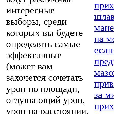
прих
интересные
шлак
выборы, среди
мане
которых вы будете
на м
определять самые
если
эффективные
пред
(может вам
мазо
захочется сочетать
прив
урон по площади,
за м
оглушающий урон,
прих
урон на расстоянии,