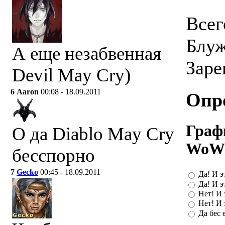
Всег
Блу
А еще незабвенная
Заре
Devil May Cry)
6
Aaron
00:08 - 18.09.2011
Опр
Графи
О да Diablo May Cry
WoW'
бесспорно
7
Gecko
00:45 - 18.09.2011
Да! И э
Да! И э
Нет! И 
Нет! И 
Да бес е