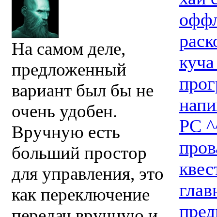
оффл
раск
На самом деле,
куча
предложенный
прог
вариант был бы не
напи
очень удобен.
PC ^
Вручную есть
пров
больший простор
квес
для управления, это
глав
как переключение
пред
передач вручную и