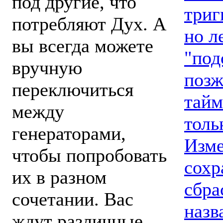
под другие, что
триг
потребляют Дух. А
но л
вы всегда можете
"под
вручную
позж
переключиться
тайм
между
толь
генераторами,
Изме
чтобы попробовать
сохр
их в разном
сбра
сочетании. Вас
назв
ждут различные