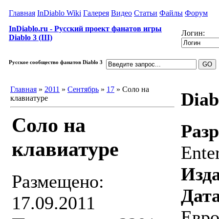
Главная
InDiablo Wiki
Галерея
Видео
Статьи
Файлы
Форум
InDiablo.ru - Русский проект фанатов игры
Логин:
Diablo 3 (III)
Русское сообщество фанатов Diablo 3
Главная
»
2011
»
Сентябрь
»
17
» Соло на
Diab
клавиатуре
Соло на
Разр
клавиатуре
Ente
Изда
Размещено:
Дата
17.09.2011
Евро