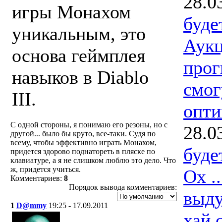
28.0
игры Монахом
буде
уникальным, это
Аук
основа геймплея
прог
навыков в Diablo
смог
III.
опти
С одной стороны, я понимаю его резоны, но с
28.0
другой... было бы круто, все-таки. Судя по
всему, чтобы эффективно играть Монахом,
буде
придется здорово поднатореть в пляске по
клавиатуре, а я не слишком люблю это дело. Что
ж, придется учиться.
Ох .
Комментариев:
8
Порядок вывода комментариев:
выду
1
D@mmy
19:25 - 17.09.2011
хай 