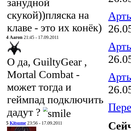
занудной
скукой))пляска на
Арт
клаве - это их конёк)
26.0
4
Aaron
21:45 - 17.09.2011
Арт
26.0
О да, GuiltyGear ,
Mortal Combat -
Арт
может тогда и
26.0
геймпад подключить
Пере
дадут ?
Сейч
5
Kitsume
23:56 - 17.09.2011