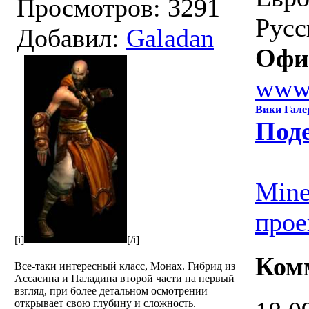
Просмотров: 3291
Русс
Добавил:
Galadan
Офи
www.
Вики
Гале
Под
Mine
прое
[i]
[/i]
Ком
Все-таки интересный класс, Монах. Гибрид из
Ассасина и Паладина второй части на первый
взгляд, при более детальном осмотрении
открывает свою глубину и сложность.