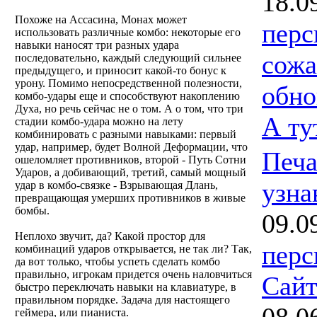
18.0
Похоже на Ассасина, Монах может
перс
использовать различные комбо: некоторые его
навыки наносят три разных удара
сожа
последовательно, каждый следующий сильнее
предыдущего, и приносит какой-то бонус к
урону. Помимо непосредственной полезности,
обно
комбо-удары еще и способствуют накоплению
Духа, но речь сейчас не о том. А о том, что три
А ту
стадии комбо-удара можно на лету
комбинировать с разными навыками: первый
удар, например, будет Волной Деформации, что
Печа
ошеломляет противников, второй - Путь Сотни
Ударов, а добивающий, третий, самый мощный
узна
удар в комбо-связке - Взрывающая Длань,
превращающая умерших противников в живые
бомбы.
09.0
Неплохо звучит, да? Какой простор для
перс
комбинаций ударов открывается, не так ли? Так,
да вот только, чтобы успеть сделать комбо
правильно, игрокам придется очень наловчиться
Сайт
быстро переключать навыки на клавиатуре, в
правильном порядке. Задача для настоящего
08.0
геймера, или пианиста.