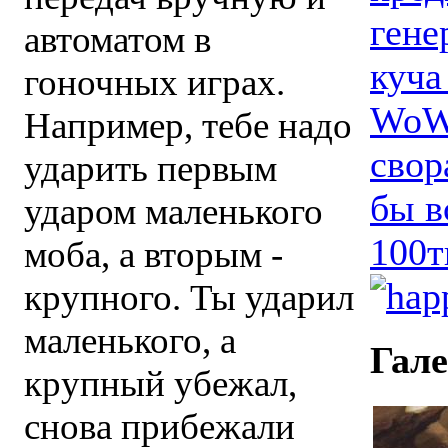
гене
автоматом в
куча
гоночных играх.
WoW.
Например, тебе надо
свор
ударить первым
бы в
ударом маленького
100т
моба, а вторым -
крупного. Ты ударил
маленького, а
Гал
крупный убежал,
снова прибежали