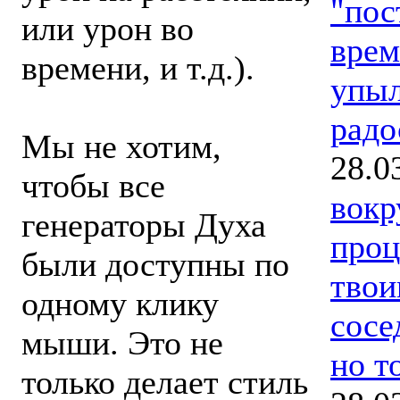
"пос
или урон во
врем
времени, и т.д.).
упыл
радо
Мы не хотим,
28.0
чтобы все
вокр
генераторы Духа
проц
были доступны по
твои
одному клику
сосе
мыши. Это не
но т
только делает стиль