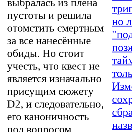
выбралась из плена
триг
пустоты и решила
но 
отомстить смертным
"по
за все нанесённые
поз
обиды. Но стоит
тай
учесть, что квест не
толь
является изначально
Изм
присущим сюжету
сохр
D2, и следовательно,
сбр
его каноничность
наз
под вопросом.