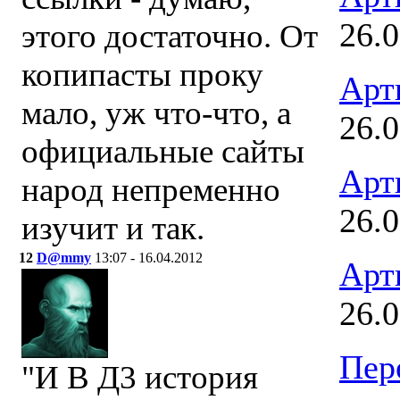
26.
этого достаточно. От
копипасты проку
Арт
мало, уж что-что, а
26.
официальные сайты
Арт
народ непременно
26.
изучит и так.
12
D@mmy
13:07 - 16.04.2012
Арт
26.
Пер
"И В Д3 история