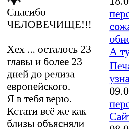
18.
Спасибо
пер
ЧЕЛОВЕЧИЩЕ!!!
сож
обн
Хех ... осталось 23
А т
главы и более 23
Печ
дней до релиза
узна
европейского.
09.
Я в тебя верю.
пер
Кстати всё же как
Сай
близы объясняли
08.