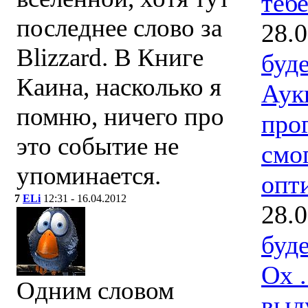
тебе
последнее слово за
28.
Blizzard. В Книге
буд
Каина, насколько я
Аук
помню, ничего про
про
это событие не
смо
упоминается.
опт
7
ELi
12:31 - 16.04.2012
28.
буд
Ох .
Одним словом
выду