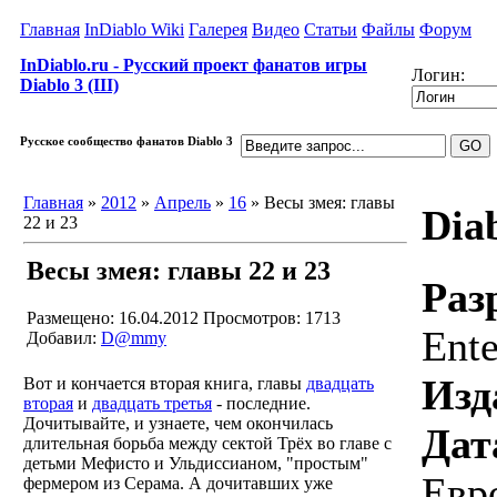
Главная
InDiablo Wiki
Галерея
Видео
Статьи
Файлы
Форум
InDiablo.ru - Русский проект фанатов игры
Логин:
Diablo 3 (III)
Русское сообщество фанатов Diablo 3
Главная
»
2012
»
Апрель
»
16
» Весы змея: главы
Diab
22 и 23
Весы змея: главы 22 и 23
Раз
Размещено: 16.04.2012
Просмотров: 1713
Ente
Добавил:
D@mmy
Изд
Вот и кончается вторая книга, главы
двадцать
вторая
и
двадцать третья
- последние.
Дочитывайте, и узнаете, чем окончилась
Дат
длительная борьба между сектой Трёх во главе с
детьми Мефисто и Ульдиссианом, "простым"
Евр
фермером из Серама. А дочитавших уже