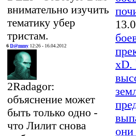
внимательно изучить
поч
тематику убер
13.
тристам.
бое
6
D@mmy
12:26 - 16.04.2012
пре
xD.
выс
2Radagor:
зем
объяснение может
пре
быть только одно -
вып
что Лилит снова
они