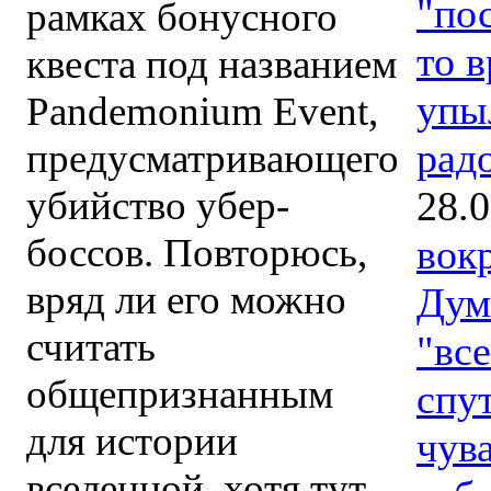
"по
рамках бонусного
то в
квеста под названием
упы
Pandemonium Event,
рад
предусматривающего
28.
убийство убер-
боссов. Повторюсь,
вок
вряд ли его можно
Дум
считать
"вс
общепризнанным
спут
для истории
чува
вселенной, хотя тут