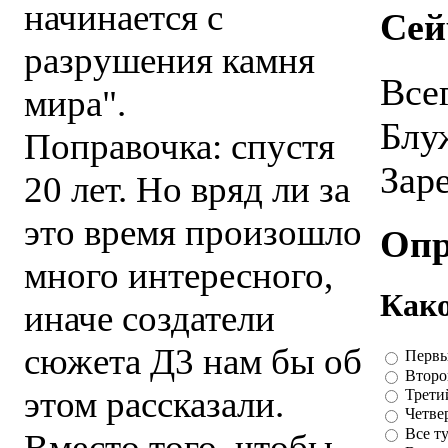
начинается с
Сей
разрушения камня
Все
мира".
Блу
Поправочка: спустя
Зар
20 лет. Но вряд ли за
это время произошло
Опр
много интересного,
Како
иначе создатели
сюжета Д3 нам бы об
Перв
Второ
этом рассказали.
Трети
Четве
Все т
Вместо того, чтобы