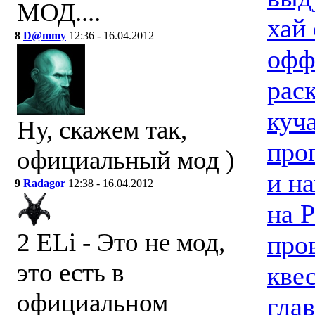
МОД....
хай
8
D@mmy
12:36 - 16.04.2012
офф
рас
куча
Ну, скажем так,
про
официальный мод )
и н
9
Radagor
12:38 - 16.04.2012
на P
2 ELi - Это не мод,
про
это есть в
кве
официальном
глав