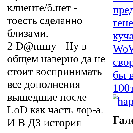
клиенте/б.нет -
пре
тоесть сделанно
ген
близами.
куч
2 D@mmy - Ну в
WoW
общем наверно да не
сво
стоит воспринимать
бы 
все дополнения
100
вышедшие после
LoD как часть лор-а.
Гал
И В Д3 история