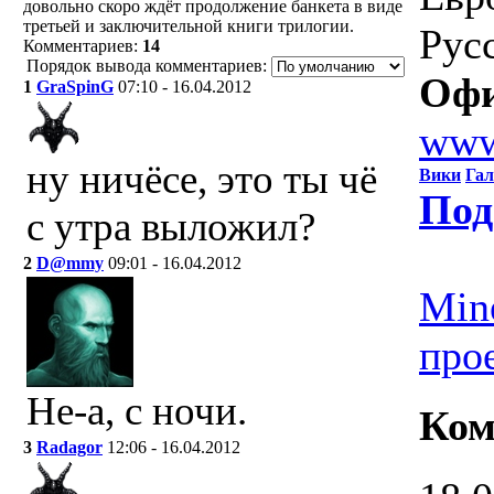
довольно скоро ждёт продолжение банкета в виде
третьей и заключительной книги трилогии.
Русс
Комментариев:
14
Порядок вывода комментариев:
Офи
1
GraSpinG
07:10 - 16.04.2012
www
ну ничёсе, это ты чё
Вики
Гал
Под
с утра выложил?
2
D@mmy
09:01 - 16.04.2012
Min
про
Не-а, с ночи.
Ком
3
Radagor
12:06 - 16.04.2012