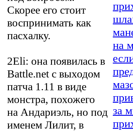
при
Скорее его стоит
шла
воспринимать как
ман
пасхалку.
на 
есл
2Eli: она появилась в
пре
Battle.net с выходом
маз
патча 1.11 в виде
при
монстра, похожего
за м
на Андариэль, но под
при
именем Лилит, в