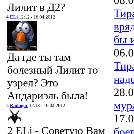
Лилит в Д2?
Тир
4
ELi
12:12 - 16.04.2012
вряд
бы и
06.
Да где ты там
Тир
болезный Лилит то
наде
узрел? Это
28.
Андариэль была!
мур
5
Radagor
12:18 - 16.04.2012
17.
2 ELi - Советую Вам
бое