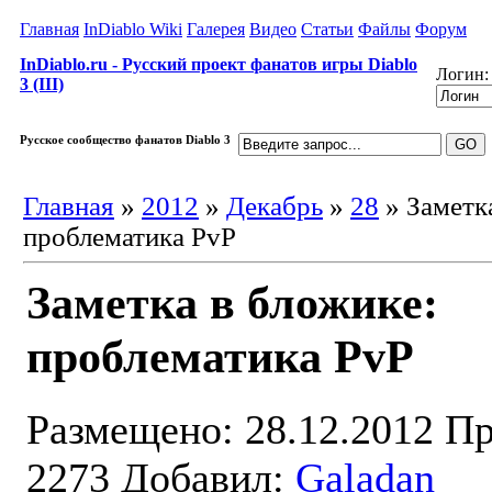
Главная
InDiablo Wiki
Галерея
Видео
Статьи
Файлы
Форум
InDiablo.ru - Русский проект фанатов игры Diablo
Логин:
3 (III)
Русское сообщество фанатов Diablo 3
Главная
»
2012
»
Декабрь
»
28
» Заметк
проблематика PvP
Заметка в бложике:
проблематика PvP
Размещено: 28.12.2012
Пр
2273
Добавил:
Galadan