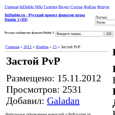
Главная
InDiablo Wiki
Галерея
Видео
Статьи
Файлы
Форум
InDiablo.ru - Русский проект фанатов игры
Логин:
Diablo 3 (III)
Русское сообщество фанатов Diablo 3
Главная
»
2012
»
Ноябрь
»
15
» Застой PvP
Застой PvP
Размещено: 15.11.2012
Просмотров: 2531
Добавил:
Galadan
Небольшое обновление новостей о PvP-патче от