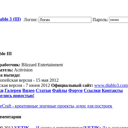
blo 3 (III)
Логин:
Пароль:
blo III
работчик:
Blizzard Entertainment
атель:
Activision
а выхода:
опейская версия - 15 мая 2012
ская версия - 7 июня 2012
Официальный сайт:
www.diablo3.com
ки
Галерея
Видео
Статьи
Файлы
Форум
Ссылки
Контакты
елись новостью!
eCraft - креативные эпичные проекты, идеи для построек
мментарии
09.2013
VETIK
—
И снова о перспективах!
VETIK:
Да к сожален