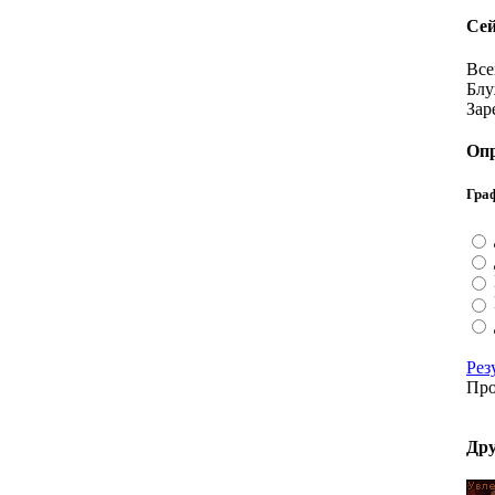
Сей
Все
Блу
Зар
Оп
Гра
Рез
Про
Дру