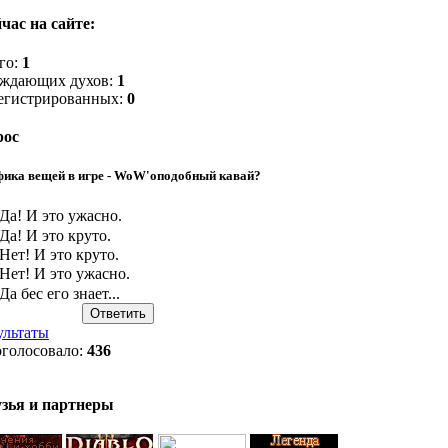
час на сайте:
го:
1
ждающих духов:
1
егистрированных:
0
рос
фика вещей в игре - WoW'оподобный кавай?
Да! И это ужасно.
Да! И это круто.
Нет! И это круто.
Нет! И это ужасно.
Да бес его знает...
ультаты
голосовало:
436
зья и партнеры