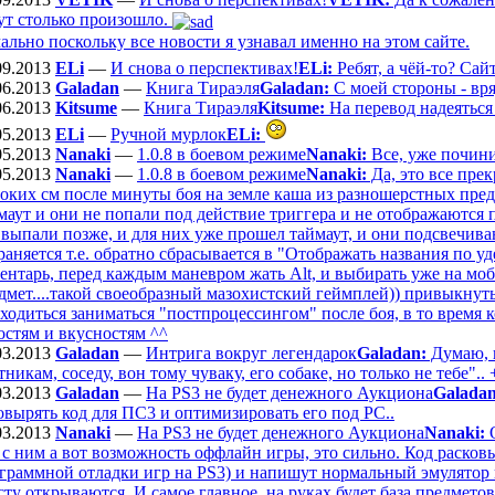
ут столько произошло.
ально поскольку все новости я узнавал именно на этом сайте.
09.2013
ELi
—
И снова о перспективах!
ELi:
Ребят, а чёй-то? Сай
06.2013
Galadan
—
Книга Тираэля
Galadan:
С моей стороны - вряд
06.2013
Kitsume
—
Книга Тираэля
Kitsume:
На перевод надеяться
05.2013
ELi
—
Ручной мурлок
ELi:
05.2013
Nanaki
—
1.0.8 в боевом режиме
Nanaki:
Все, уже почини
05.2013
Nanaki
—
1.0.8 в боевом режиме
Nanaki:
Да, это все пре
оких см после минуты боя на земле каша из разношерстных пред
маут и они не попали под действие триггера и не отображаются п
 выпали позже, и для них уже прошел таймаут, и они подсвечива
раняется т.е. обратно сбрасывается в "Отображать названия по 
ентарь, перед каждым маневром жать Alt, и выбирать уже на моб
дмет....такой своеобразный мазохистский геймплей)) привыкнуть 
ходиться заниматься "постпроцессингом" после боя, в то время 
остям и вкусностям ^^
03.2013
Galadan
—
Интрига вокруг легендарок
Galadan:
Думаю, п
тникам, соседу, вон тому чуваку, его собаке, но только не тебе".. 
03.2013
Galadan
—
На PS3 не будет денежного Аукциона
Galadan
овырять код для ПС3 и оптимизировать его под РС..
03.2013
Nanaki
—
На PS3 не будет денежного Аукциона
Nanaki:
О
 с ним а вот возможность оффлайн игры, это сильно. Код расковы
граммной отладки игр на PS3) и напишут нормальный эмулятор н
сту открываются. И самое главное, на руках будет база предмето