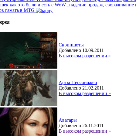
шек как это было и есть с WoW...падение продаж, сворачивание 
ов гамать в MTG
ерея
Скриншоты
Добавлено 10.09.2011
В высоком разрешении »
Арты Персонажей
Добавлено 21.02.2011
В высоком разрешении »
Аватары
Добавлено 26.11.2011
В высоком разрешении »