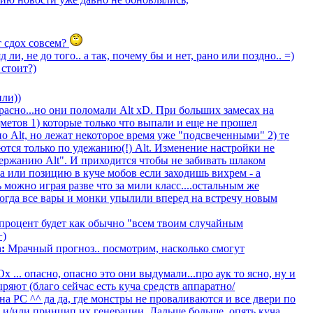
т сдох совсем?
 ли, не до того.. а так, почему бы и нет, рано или поздно.. =)
 стоит?)
ли))
красно...но они поломали Alt xD. При больших замесах на
метов 1) которые только что выпали и еще не прошел
о Alt, но лежат некоторое время уже "подсвеченными" 2) те
ются только по удежанию(!) Alt. Изменение настройки не
удержанию Alt". И приходится чтобы не забивать шлаком
а или позицию в куче мобов если заходишь вихрем - а
можно играя разве что за мили класс....остальным же
когда все вары и монки упылили вперед на встречу новым
роцент будет как обычно "всем твоим случайным
+)
:
Мрачный прогноз.. посмотрим, насколько смогут
х ... опасно, опасно это они выдумали...про аук то ясно, ну и
ряют (благо сейчас есть куча средств аппаратно/
а PC ^^ да да, где монстры не проваливаются и все двери по
в и/или принцип их генерации. Дальше больше, опять куча