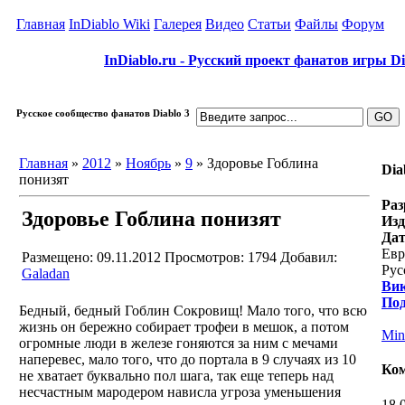
Главная
InDiablo Wiki
Галерея
Видео
Статьи
Файлы
Форум
InDiablo.ru - Русский проект фанатов игры Dia
Русское сообщество фанатов Diablo 3
Главная
»
2012
»
Ноябрь
»
9
» Здоровье Гоблина
Dia
понизят
Раз
Здоровье Гоблина понизят
Изд
Дат
Евр
Размещено: 09.11.2012
Просмотров: 1794
Добавил:
Рус
Galadan
Ви
Под
Бедный, бедный Гоблин Сокровищ! Мало того, что всю
жизнь он бережно собирает трофеи в мешок, а потом
Min
огромные люди в железе гоняются за ним с мечами
наперевес, мало того, что до портала в 9 случаях из 10
Ко
не хватает буквально пол шага, так еще теперь над
несчастным мародером нависла угроза уменьшения
18.