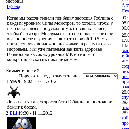
здоровья.
А т
Lylirra
:
Печ
09.
Когда мы рассчитывали прибавку здоровья Гоблина с
08.
каждым уровнем Силы Монстров, то хотели, чтобы у
06.
него оставался шанс ускользнуть от ваших героев,
чтобы был азарт. Мы думали, что неплохо рассчитали
28.
все, но после изучения ваших отзывов об 1.0.5, мы
17.
признаем, что, возможно, несколько перегнули с его
13.
здоровьем. Мы уже пытаемся занизить здоровье
выс
Гоблина на высоких уровнях MP, но ничего
тай
конкретного сказать пока не можем.
что
сох
Комментариев:
2
инв
Порядок вывода комментариев:
пре
1
MAX
19:02 - 10.11.2012
при
рад
28.
спу
Дело не в хп а в скорости бега Гоблина он постоянно
28.
бежыт к босам.
отк
28.
2
ELi
19:30 - 11.11.2012
хай
про
кве