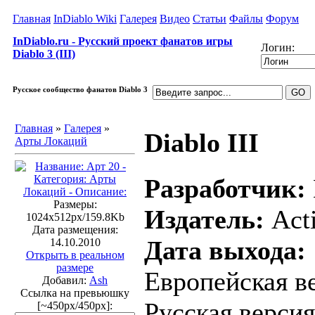
Главная
InDiablo Wiki
Галерея
Видео
Статьи
Файлы
Форум
InDiablo.ru - Русский проект фанатов игры
Логин:
Diablo 3 (III)
Русское сообщество фанатов Diablo 3
Главная
»
Галерея
»
Diablo III
Арты Локаций
Разработчик:
Размеры:
Издатель:
Acti
1024x512px/159.8Kb
Дата размещения:
Дата выхода:
14.10.2010
Открыть в реальном
размере
Европейская ве
Добавил:
Ash
Ссылка на превьюшку
Русская версия
[~450px/450px]: