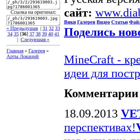
сайт:
www.dia
Ссылка на оригинал:
Вики
Галерея
Видео
Статьи
Фай
Поделись нов
« Предыдущая
|
31
32
33
34
35
[
36
]
37
38
39
40
41
|
Следующая »
Главная
»
Галерея
»
MineCraft - к
Арты Локаций
идеи для пост
Комментарии
18.09.2013
VE
перспективах!