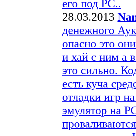
его под РС..
28.03.2013
Nan
денежного Ау
опасно это они
и хай с ним а
это сильно. Ко
есть куча сре
отладки игр н
эмулятор на PC
проваливаются 