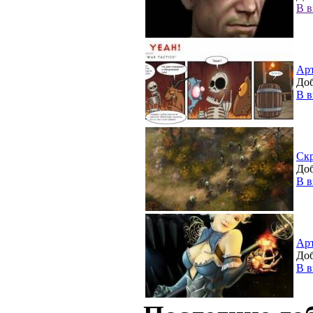
В в
Ар
Доб
В в
Ск
Доб
В в
Ар
Доб
В в