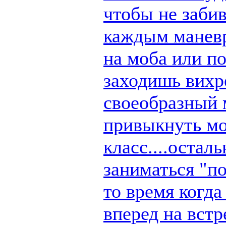
чтобы не заби
каждым маневр
на моба или п
заходишь вихре
своеобразный 
привыкнуть мо
класс....остал
заниматься "по
то время когд
вперед на вст