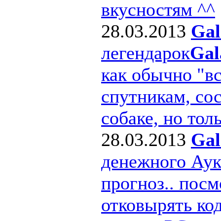
вкусностям ^^
28.03.2013
Gal
легендарок
Gal
как обычно "в
спутникам, сос
собаке, но толь
28.03.2013
Gal
денежного Ау
прогноз.. посм
отковырять ко