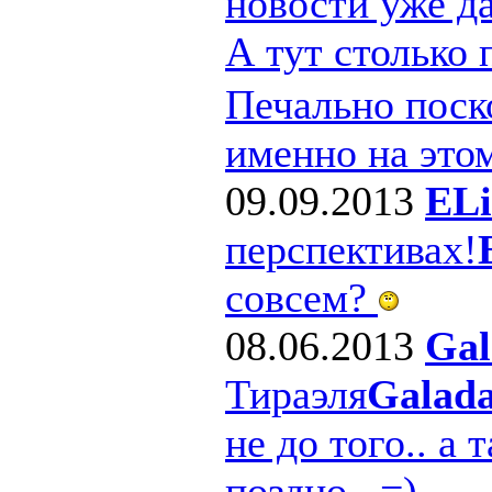
новости уже д
А тут столько
Печально поско
именно на этом
09.09.2013
ELi
перспективах!
совсем?
08.06.2013
Gal
Тираэля
Galad
не до того.. а 
поздно.. =)