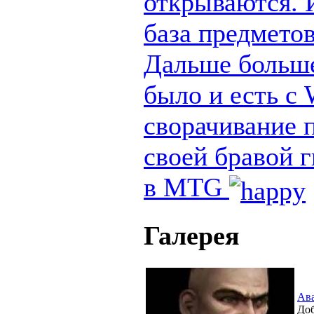
открываются. И
база предметов
Дальше больше
было и есть с
сворачивание п
своей бравой 
в MTG
Галерея
Ав
Доб