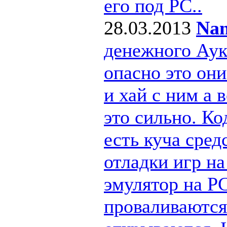
его под РС..
28.03.2013
Nan
денежного Ау
опасно это они
и хай с ним а
это сильно. Ко
есть куча сре
отладки игр н
эмулятор на PC
проваливаются 