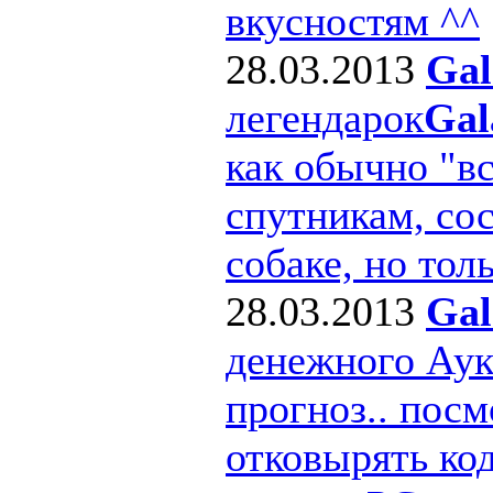
вкусностям ^^
28.03.2013
Gal
легендарок
Gal
как обычно "в
спутникам, сос
собаке, но толь
28.03.2013
Gal
денежного Ау
прогноз.. посм
отковырять ко