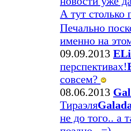
новости уже д
А тут столько
Печально поско
именно на этом
09.09.2013
ELi
перспективах!
совсем?
08.06.2013
Gal
Тираэля
Galad
не до того.. а 
поздно.. =)