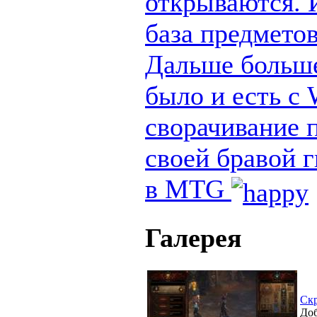
открываются. И
база предметов
Дальше больше
было и есть с
сворачивание п
своей бравой 
в MTG
Галерея
Ск
Доб