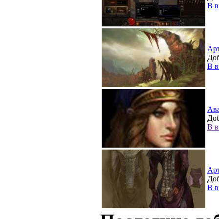
В в
Ар
Доб
В в
Ав
Доб
В в
Ар
Доб
В в