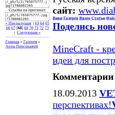
сайт:
www.dia
Ссылка на оригинал:
Вики
Галерея
Видео
Статьи
Фай
Поделись нов
« Предыдущая
|
63
64
65
66
67
[
68
]
69
70
71
72
73
|
Следующая »
Главная
»
Галерея
»
MineCraft - к
Арты Персонажей
идеи для пост
Комментарии
18.09.2013
VE
перспективах!