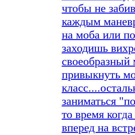
чтобы не заби
каждым маневр
на моба или п
заходишь вихре
своеобразный 
привыкнуть мо
класс....остал
заниматься "по
то время когд
вперед на вст