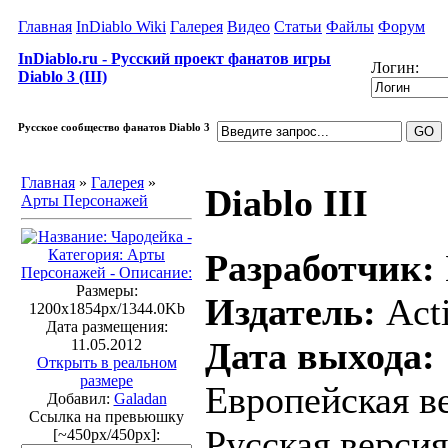
Главная
InDiablo Wiki
Галерея
Видео
Статьи
Файлы
Форум
InDiablo.ru - Русский проект фанатов игры
Логин:
Diablo 3 (III)
Русское сообщество фанатов Diablo 3
Главная
»
Галерея
»
Diablo III
Арты Персонажей
Разработчик:
Размеры:
Издатель:
Acti
1200x1854px/1344.0Kb
Дата размещения:
Дата выхода:
11.05.2012
Открыть в реальном
размере
Европейская ве
Добавил:
Galadan
Ссылка на превьюшку
Русская версия
[~450px/450px]: