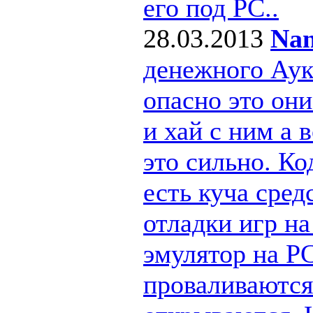
его под РС..
28.03.2013
Nan
денежного Ау
опасно это они
и хай с ним а
это сильно. Ко
есть куча сре
отладки игр н
эмулятор на PC
проваливаются 