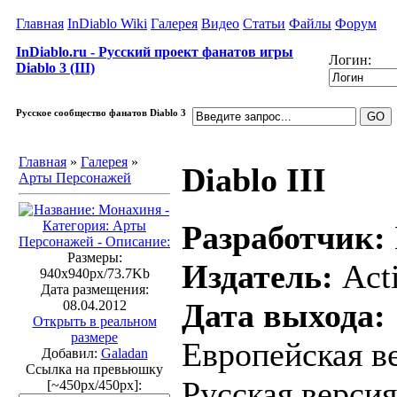
Главная
InDiablo Wiki
Галерея
Видео
Статьи
Файлы
Форум
InDiablo.ru - Русский проект фанатов игры
Логин:
Diablo 3 (III)
Русское сообщество фанатов Diablo 3
Главная
»
Галерея
»
Diablo III
Арты Персонажей
Разработчик:
Размеры:
Издатель:
Acti
940x940px/73.7Kb
Дата размещения:
Дата выхода:
08.04.2012
Открыть в реальном
размере
Европейская ве
Добавил:
Galadan
Ссылка на превьюшку
Русская версия
[~450px/450px]: