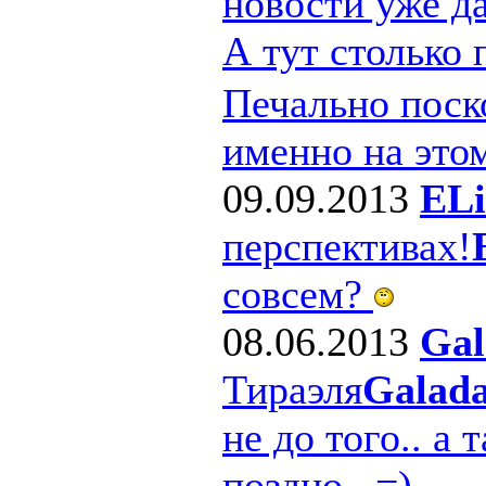
новости уже д
А тут столько
Печально поско
именно на этом
09.09.2013
ELi
перспективах!
совсем?
08.06.2013
Gal
Тираэля
Galad
не до того.. а 
поздно.. =)