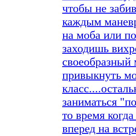
чтобы не заби
каждым маневр
на моба или п
заходишь вихре
своеобразный 
привыкнуть мо
класс....остал
заниматься "по
то время когд
вперед на вст