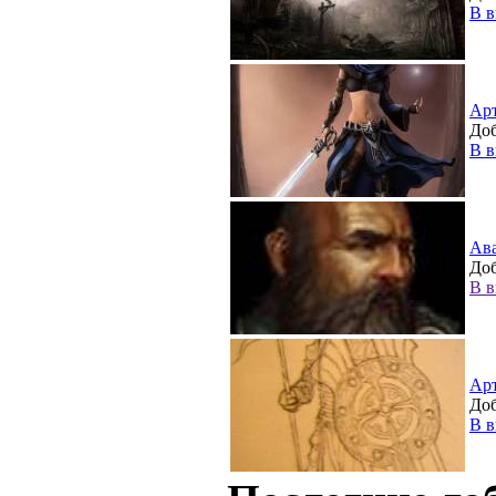
В в
Ар
Доб
В в
Ав
Доб
В в
Ар
Доб
В в