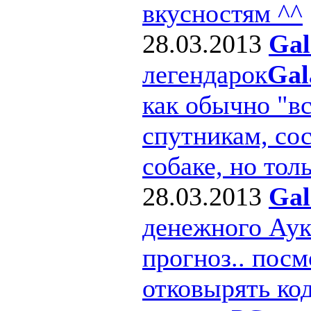
вкусностям ^^
28.03.2013
Gal
легендарок
Gal
как обычно "в
спутникам, сос
собаке, но толь
28.03.2013
Gal
денежного Ау
прогноз.. посм
отковырять ко