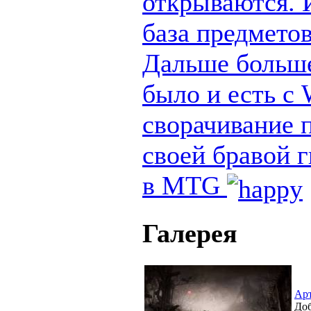
открываются. И
база предметов
Дальше больше
было и есть с
сворачивание п
своей бравой 
в MTG
Галерея
Ар
Доб