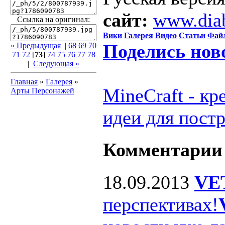
сайт:
www.dia
Ссылка на оригинал:
Вики
Галерея
Видео
Статьи
Фай
Поделись нов
« Предыдущая
|
68
69
70
71
72
[
73
]
74
75
76
77
78
|
Следующая »
Главная
»
Галерея
»
MineCraft - к
Арты Персонажей
идеи для пост
Комментарии
18.09.2013
VE
перспективах!