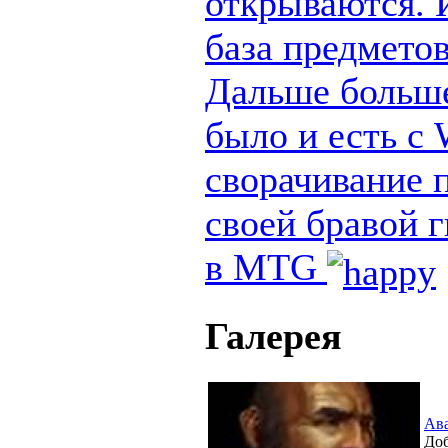
открываются. И
база предметов
Дальше больше
было и есть с
сворачивание п
своей бравой 
в MTG
Галерея
Ав
Доб