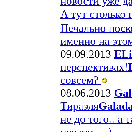
новости уже д
А тут столько
Печально поско
именно на этом
09.09.2013
ELi
перспективах!
совсем?
08.06.2013
Gal
Тираэля
Galad
не до того.. а 
поздно.. =)