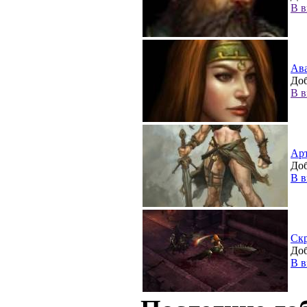
В в
Ав
Доб
В в
Ар
Доб
В в
Ск
Доб
В в