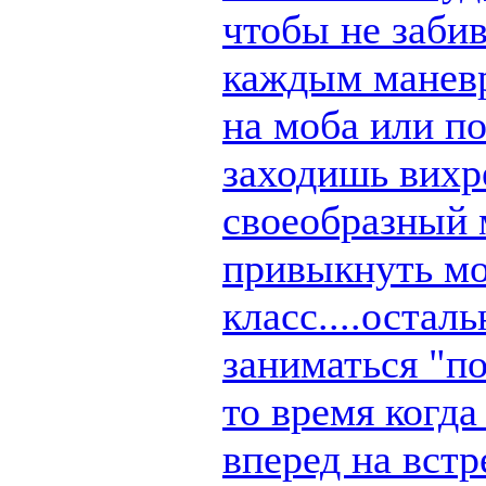
чтобы не заби
каждым маневр
на моба или п
заходишь вихре
своеобразный 
привыкнуть мо
класс....остал
заниматься "по
то время когд
вперед на вст