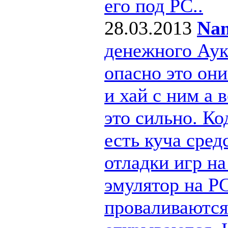
его под РС..
28.03.2013
Nan
денежного Ау
опасно это они
и хай с ним а
это сильно. Ко
есть куча сре
отладки игр н
эмулятор на PC
проваливаются 