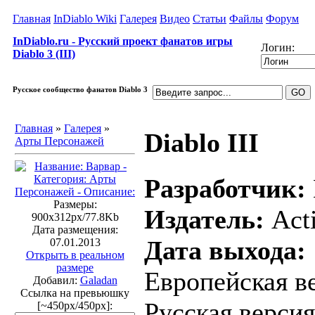
Главная
InDiablo Wiki
Галерея
Видео
Статьи
Файлы
Форум
InDiablo.ru - Русский проект фанатов игры
Логин:
Diablo 3 (III)
Русское сообщество фанатов Diablo 3
Главная
»
Галерея
»
Diablo III
Арты Персонажей
Разработчик:
Размеры:
Издатель:
Acti
900x312px/77.8Kb
Дата размещения:
Дата выхода:
07.01.2013
Открыть в реальном
размере
Европейская ве
Добавил:
Galadan
Ссылка на превьюшку
Русская версия
[~450px/450px]: