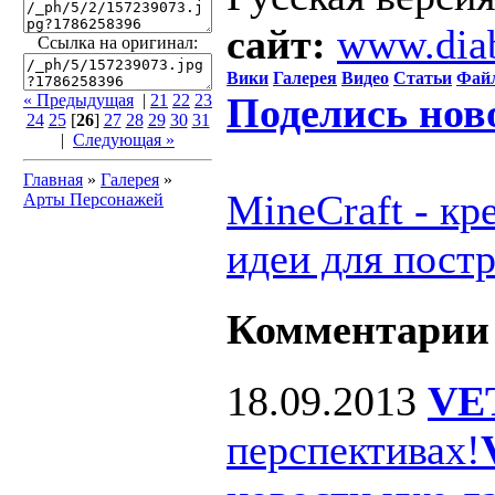
сайт:
www.dia
Ссылка на оригинал:
Вики
Галерея
Видео
Статьи
Фай
Поделись нов
« Предыдущая
|
21
22
23
24
25
[
26
]
27
28
29
30
31
|
Следующая »
Главная
»
Галерея
»
MineCraft - к
Арты Персонажей
идеи для пост
Комментарии
18.09.2013
VE
перспективах!