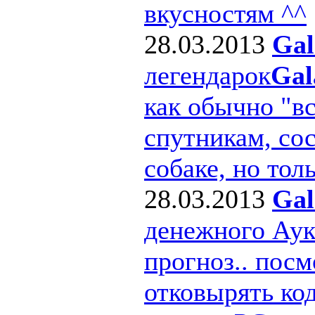
вкусностям ^^
28.03.2013
Gal
легендарок
Gal
как обычно "в
спутникам, сос
собаке, но толь
28.03.2013
Gal
денежного Ау
прогноз.. посм
отковырять ко