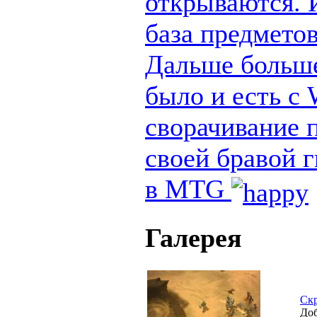
открываются. И
база предметов
Дальше больше
было и есть с
сворачивание п
своей бравой 
в MTG
Галерея
Ск
Доб