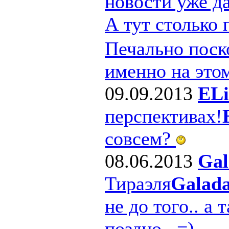
новости уже д
А тут столько
Печально поско
именно на этом
09.09.2013
ELi
перспективах!
совсем?
08.06.2013
Gal
Тираэля
Galad
не до того.. а 
поздно.. =)