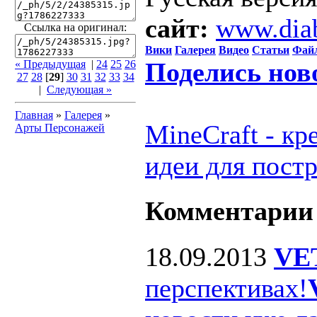
сайт:
www.dia
Ссылка на оригинал:
Вики
Галерея
Видео
Статьи
Фай
Поделись нов
« Предыдущая
|
24
25
26
27
28
[
29
]
30
31
32
33
34
|
Следующая »
Главная
»
Галерея
»
MineCraft - к
Арты Персонажей
идеи для пост
Комментарии
18.09.2013
VE
перспективах!