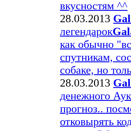
вкусностям ^^
28.03.2013
Gal
легендарок
Gal
как обычно "в
спутникам, сос
собаке, но толь
28.03.2013
Gal
денежного Ау
прогноз.. посм
отковырять ко