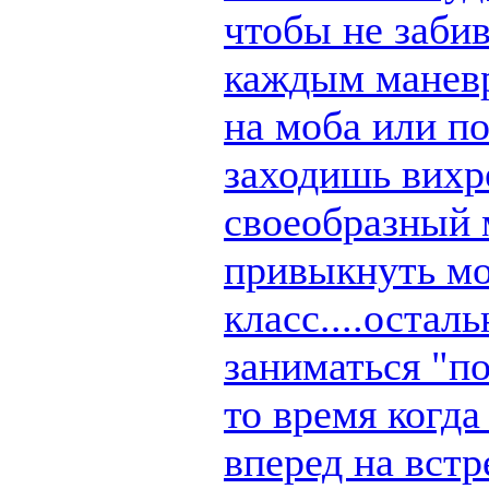
чтобы не заби
каждым маневр
на моба или п
заходишь вихре
своеобразный 
привыкнуть мо
класс....остал
заниматься "по
то время когд
вперед на вст