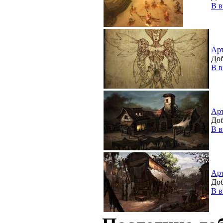
В в
Ар
Доб
В в
Ар
Доб
В в
Ар
Доб
В в