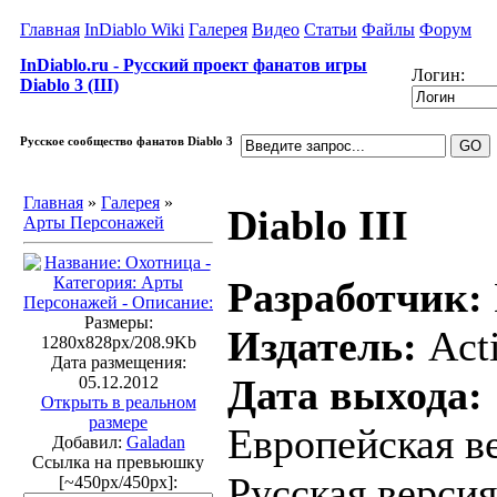
Главная
InDiablo Wiki
Галерея
Видео
Статьи
Файлы
Форум
InDiablo.ru - Русский проект фанатов игры
Логин:
Diablo 3 (III)
Русское сообщество фанатов Diablo 3
Главная
»
Галерея
»
Diablo III
Арты Персонажей
Разработчик:
Размеры:
Издатель:
Acti
1280x828px/208.9Kb
Дата размещения:
Дата выхода:
05.12.2012
Открыть в реальном
размере
Европейская ве
Добавил:
Galadan
Ссылка на превьюшку
Русская версия
[~450px/450px]: