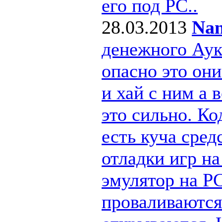
его под РС..
28.03.2013
Nan
денежного Ау
опасно это они
и хай с ним а
это сильно. Ко
есть куча сре
отладки игр н
эмулятор на PC
проваливаются 