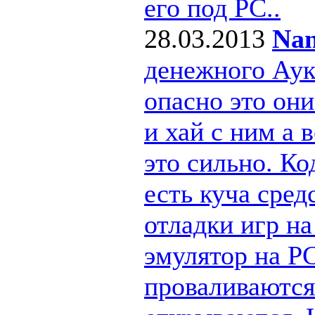
его под РС..
28.03.2013
Nan
денежного Ау
опасно это они
и хай с ним а
это сильно. Ко
есть куча сре
отладки игр н
эмулятор на PC
проваливаются 