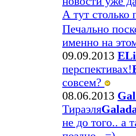
новости уже д
А тут столько
Печально поско
именно на этом
09.09.2013
ELi
перспективах!
совсем?
08.06.2013
Gal
Тираэля
Galad
не до того.. а 
поздно.. =)