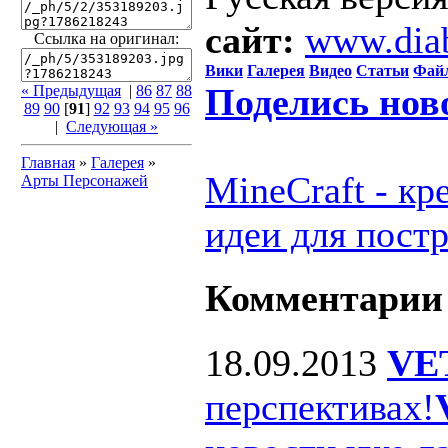
сайт:
www.dia
Ссылка на оригинал:
Вики
Галерея
Видео
Статьи
Фай
Поделись нов
« Предыдущая
|
86
87
88
89
90
[
91
]
92
93
94
95
96
|
Следующая »
Главная
»
Галерея
»
MineCraft - к
Арты Персонажей
идеи для пост
Комментарии
18.09.2013
VE
перспективах!