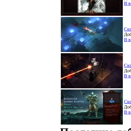
В в
Ск
Доб
В в
Ск
Доб
В в
Ск
Доб
В в