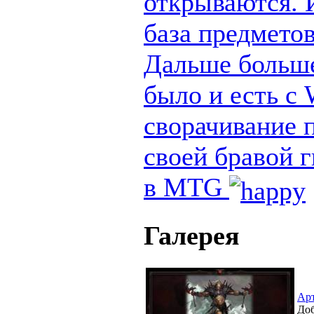
открываются. И
база предметов
Дальше больше
было и есть с
сворачивание п
своей бравой 
в MTG
Галерея
Ар
Доб