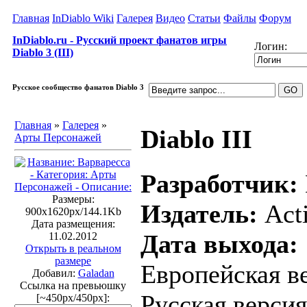
Главная
InDiablo Wiki
Галерея
Видео
Статьи
Файлы
Форум
InDiablo.ru - Русский проект фанатов игры
Логин:
Diablo 3 (III)
Русское сообщество фанатов Diablo 3
Главная
»
Галерея
»
Diablo III
Арты Персонажей
Разработчик:
Размеры:
Издатель:
Acti
900x1620px/144.1Kb
Дата размещения:
Дата выхода:
11.02.2012
Открыть в реальном
размере
Европейская ве
Добавил:
Galadan
Ссылка на превьюшку
Русская версия
[~450px/450px]: