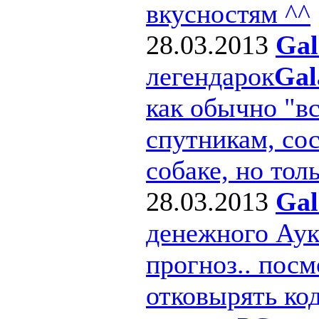
вкусностям ^^
28.03.2013
Gal
легендарок
Gal
как обычно "в
спутникам, сос
собаке, но толь
28.03.2013
Gal
денежного Ау
прогноз.. посм
отковырять ко