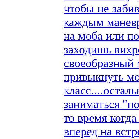
чтобы не заби
каждым маневр
на моба или п
заходишь вихре
своеобразный 
привыкнуть мо
класс....остал
заниматься "по
то время когд
вперед на вст