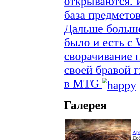
открываются. И
база предметов
Дальше больше
было и есть с
сворачивание п
своей бравой 
в MTG
Галерея
Ар
Доб