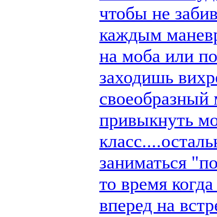
чтобы не заби
каждым маневр
на моба или п
заходишь вихре
своеобразный 
привыкнуть мо
класс....остал
заниматься "по
то время когд
вперед на вст