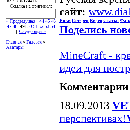
Ссылка на оригинал:
сайт:
www.dia
Вики
Галерея
Видео
Статьи
Фай
« Предыдущая
|
44
45
46
Поделись нов
47
48
[
49
]
50
51
52
53
54
|
Следующая »
Главная
»
Галерея
»
Аватары
MineCraft - к
идеи для пост
Комментарии
18.09.2013
VE
перспективах!