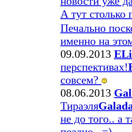
новости уже д
А тут столько
Печально поско
именно на этом
09.09.2013
ELi
перспективах!
совсем?
08.06.2013
Gal
Тираэля
Galad
не до того.. а 
поздно.. =)