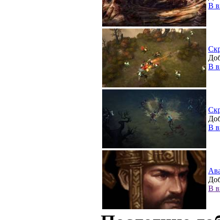
В в
Ск
Доб
В в
Ск
Доб
В в
Ав
Доб
В в