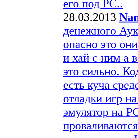
его под РС..
28.03.2013
Nan
денежного Ау
опасно это они
и хай с ним а
это сильно. Ко
есть куча сре
отладки игр н
эмулятор на PC
проваливаются 