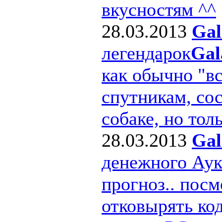
вкусностям ^^
28.03.2013
Gal
легендарок
Gal
как обычно "в
спутникам, сос
собаке, но толь
28.03.2013
Gal
денежного Ау
прогноз.. посм
отковырять ко