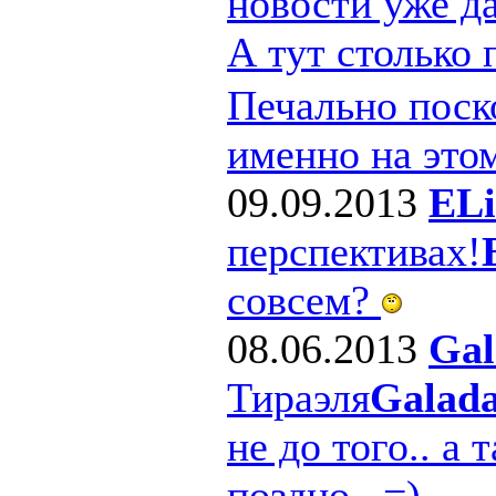
новости уже д
А тут столько
Печально поско
именно на этом
09.09.2013
ELi
перспективах!
совсем?
08.06.2013
Gal
Тираэля
Galad
не до того.. а 
поздно.. =)