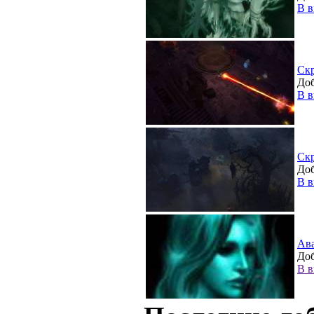
В в
Ск
Доб
В в
Ск
Доб
В в
Ав
Доб
В в