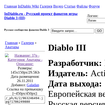
Главная
InDiablo Wiki
Галерея
Видео
Статьи
Файлы
Форум
InDiablo.ru - Русский проект фанатов игры
Логин:
Diablo 3 (III)
Русское сообщество фанатов Diablo 3
Главная
»
Галерея
»
Diablo III
Аватары
Разработчик:
Размеры:
Издатель:
Acti
145x150px/29.5Kb
Дата размещения:
Дата выхода:
26.11.2011
Добавил:
Galadan
Ссылка на превьюшку
Европейская ве
[~450px/450px]:
Русская версия