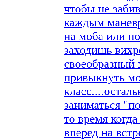
чтобы не заби
каждым маневр
на моба или п
заходишь вихре
своеобразный 
привыкнуть мо
класс....остал
заниматься "по
то время когд
вперед на вст