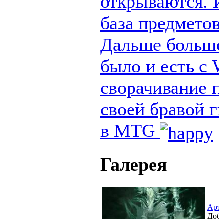
открываются. И
база предметов
Дальше больше
было и есть с
сворачивание п
своей бравой 
в MTG
Галерея
Ар
Доб