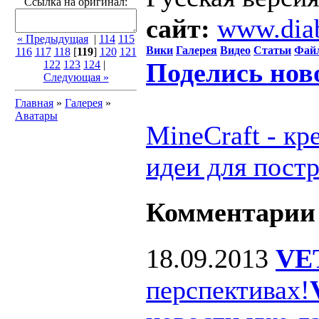
Ссылка на оригинал:
сайт:
www.dia
« Предыдущая
|
114
115
Вики
Галерея
Видео
Статьи
Фай
116
117
118
[
119
]
120
121
Поделись нов
122
123
124
|
Следующая »
Главная
»
Галерея
»
Аватары
MineCraft - к
идеи для пост
Комментарии
18.09.2013
VE
перспективах!