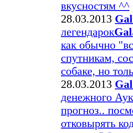
вкусностям ^^
28.03.2013
Gal
легендарок
Gal
как обычно "в
спутникам, сос
собаке, но толь
28.03.2013
Gal
денежного Ау
прогноз.. посм
отковырять ко