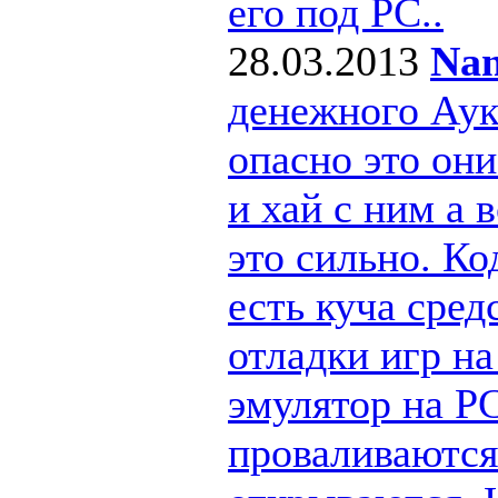
его под РС..
28.03.2013
Nan
денежного Ау
опасно это они
и хай с ним а
это сильно. Ко
есть куча сре
отладки игр н
эмулятор на PC
проваливаются 