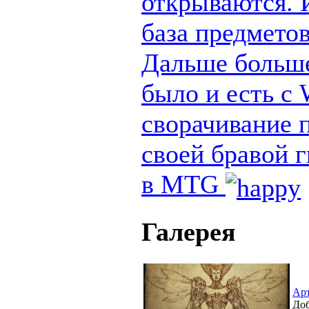
открываются. И
база предметов
Дальше больше
было и есть с
сворачивание п
своей бравой 
в MTG
Галерея
Ар
Доб