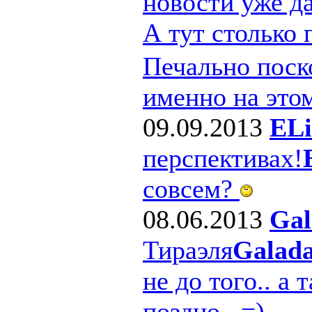
новости уже д
А тут столько
Печально поско
именно на этом
09.09.2013
ELi
перспективах!
совсем?
08.06.2013
Gal
Тираэля
Galad
не до того.. а 
поздно.. =)