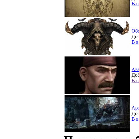
В в
Об
Доб
В в
Ав
Доб
В в
Ар
Доб
В в