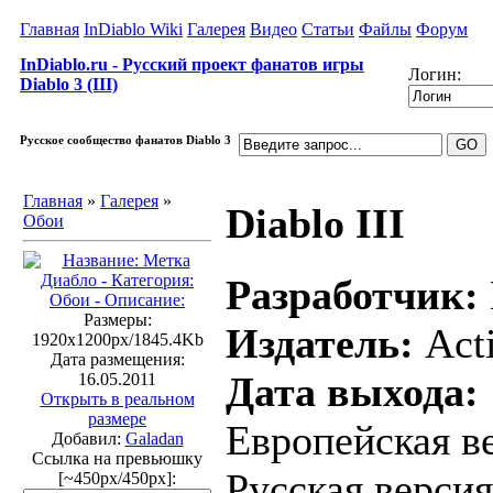
Главная
InDiablo Wiki
Галерея
Видео
Статьи
Файлы
Форум
InDiablo.ru - Русский проект фанатов игры
Логин:
Diablo 3 (III)
Русское сообщество фанатов Diablo 3
Главная
»
Галерея
»
Diablo III
Обои
Разработчик:
Размеры:
Издатель:
Acti
1920x1200px/1845.4Kb
Дата размещения:
Дата выхода:
16.05.2011
Открыть в реальном
размере
Европейская ве
Добавил:
Galadan
Ссылка на превьюшку
Русская версия
[~450px/450px]: