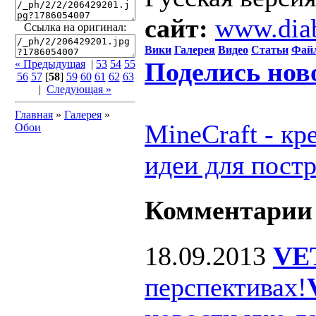
сайт:
www.dia
Ссылка на оригинал:
Вики
Галерея
Видео
Статьи
Фай
Поделись нов
« Предыдущая
|
53
54
55
56
57
[
58
]
59
60
61
62
63
|
Следующая »
Главная
»
Галерея
»
MineCraft - к
Обои
идеи для пост
Комментарии
18.09.2013
VE
перспективах!