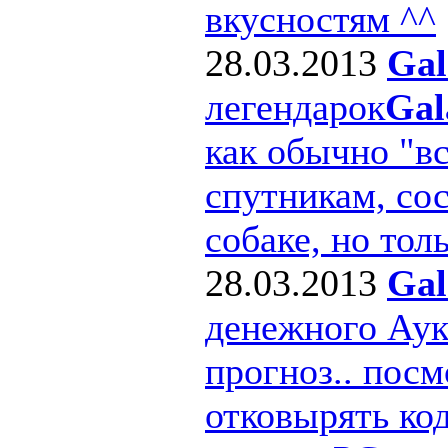
вкусностям ^^
28.03.2013
Gal
легендарок
Gal
как обычно "в
спутникам, сос
собаке, но толь
28.03.2013
Gal
денежного Ау
прогноз.. посм
отковырять ко