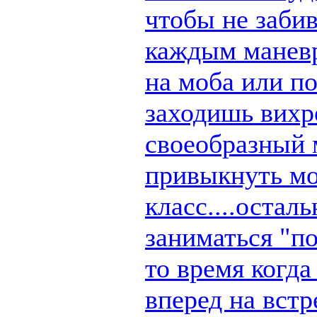
чтобы не заби
каждым маневр
на моба или п
заходишь вихре
своеобразный 
привыкнуть мо
класс....остал
заниматься "по
то время когд
вперед на вст