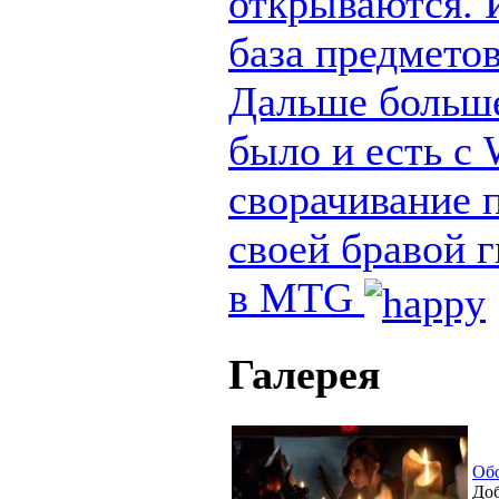
открываются. И
база предметов
Дальше больше
было и есть с
сворачивание п
своей бравой 
в MTG
Галерея
Об
Доб