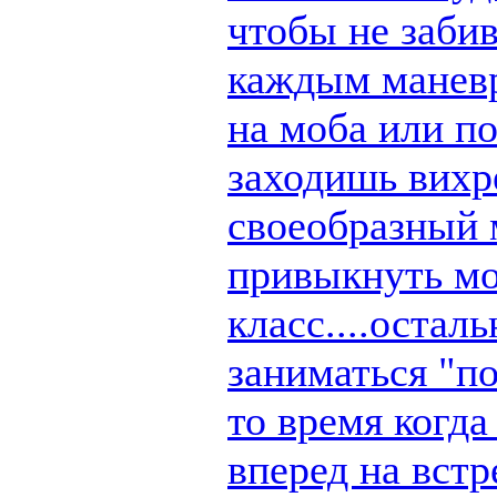
чтобы не заби
каждым маневр
на моба или п
заходишь вихре
своеобразный 
привыкнуть мо
класс....остал
заниматься "по
то время когд
вперед на вст