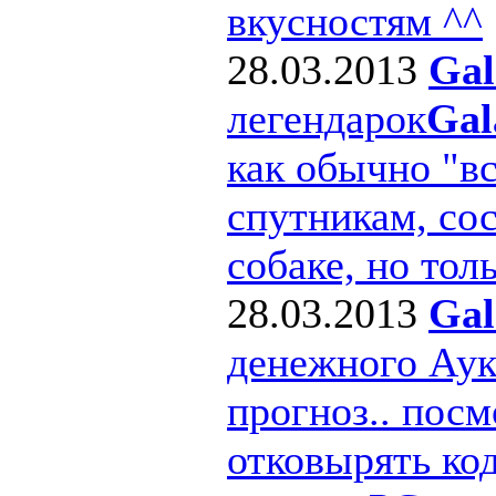
вкусностям ^^
28.03.2013
Gal
легендарок
Gal
как обычно "в
спутникам, сос
собаке, но толь
28.03.2013
Gal
денежного Ау
прогноз.. посм
отковырять ко