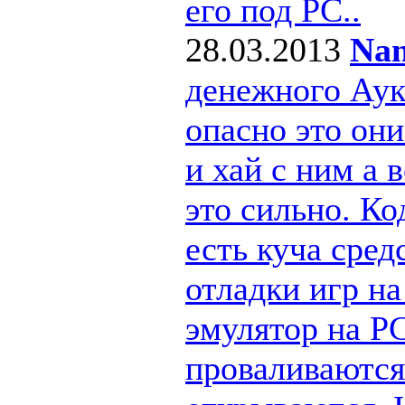
его под РС..
28.03.2013
Nan
денежного Ау
опасно это они
и хай с ним а
это сильно. Ко
есть куча сре
отладки игр н
эмулятор на PC
проваливаются 