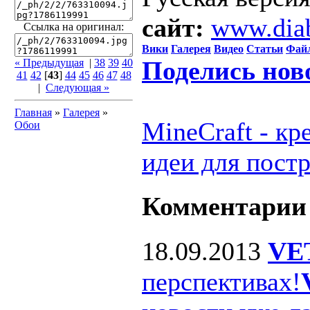
сайт:
www.dia
Ссылка на оригинал:
Вики
Галерея
Видео
Статьи
Фай
Поделись нов
« Предыдущая
|
38
39
40
41
42
[
43
]
44
45
46
47
48
|
Следующая »
Главная
»
Галерея
»
MineCraft - к
Обои
идеи для пост
Комментарии
18.09.2013
VE
перспективах!