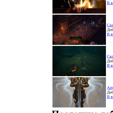
В в
Ск
Доб
В в
Ск
Доб
В в
Ар
Доб
В в