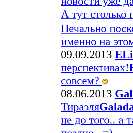
новости уже д
А тут столько
Печально поско
именно на этом
09.09.2013
ELi
перспективах!
совсем?
08.06.2013
Gal
Тираэля
Galad
не до того.. а 
поздно.. =)