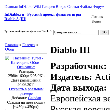
Главная
InDiablo Wiki
Галерея
Видео
Статьи
Файлы
Форум
InDiablo.ru - Русский проект фанатов игры
Логин:
Diablo 3 (III)
Русское сообщество фанатов Diablo 3
Главная
»
Галерея
»
Diablo III
Обои
Разработчик:
Размеры:
Издатель:
Acti
2560x1600px/205.9Kb
Дата размещения:
Дата выхода:
20.06.2011
Открыть в реальном
размере
Европейская ве
Добавил:
Galadan
Ссылка на превьюшку
Русская версия
[~450px/450px]: