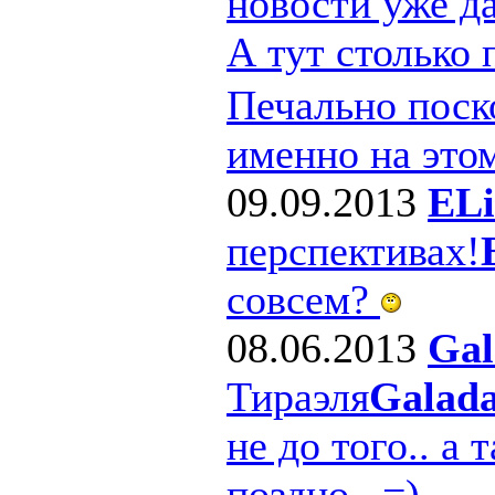
новости уже д
А тут столько
Печально поско
именно на этом
09.09.2013
ELi
перспективах!
совсем?
08.06.2013
Gal
Тираэля
Galad
не до того.. а 
поздно.. =)