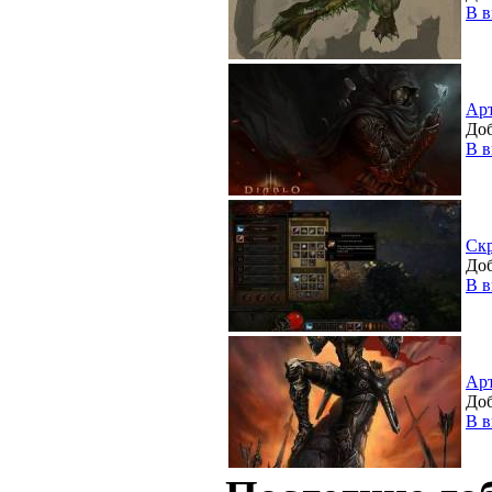
В в
Ар
Доб
В в
Ск
Доб
В в
Ар
Доб
В в