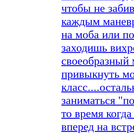
чтобы не заби
каждым маневр
на моба или п
заходишь вихре
своеобразный 
привыкнуть мо
класс....остал
заниматься "по
то время когд
вперед на вст