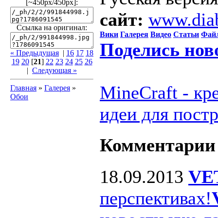
[~450px/450px]:
сайт:
www.dia
Ссылка на оригинал:
Вики
Галерея
Видео
Статьи
Фай
Поделись нов
« Предыдущая
|
16
17
18
19
20
[
21
]
22
23
24
25
26
|
Следующая »
MineCraft - к
Главная
»
Галерея
»
Обои
идеи для пост
Комментарии
18.09.2013
VE
перспективах!