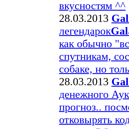
вкусностям ^^
28.03.2013
Gal
легендарок
Gal
как обычно "в
спутникам, сос
собаке, но толь
28.03.2013
Gal
денежного Ау
прогноз.. посм
отковырять ко