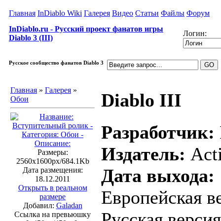
Главная
InDiablo Wiki
Галерея
Видео
Статьи
Файлы
Форум
InDiablo.ru - Русский проект фанатов игры
Логин:
Diablo 3 (III)
Русское сообщество фанатов Diablo 3
Главная
»
Галерея
»
Diablo III
Обои
Разработчик:
Издатель:
Acti
Размеры:
2560x1600px/684.1Kb
Дата выхода:
Дата размещения:
18.12.2011
Открыть в реальном
Европейская ве
размере
Добавил:
Galadan
Русская версия
Ссылка на превьюшку