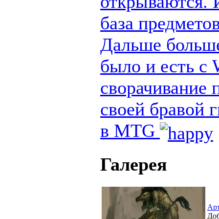
открываются. И
база предметов
Дальше больше
было и есть с
сворачивание п
своей бравой 
в MTG
Галерея
Ар
Доб