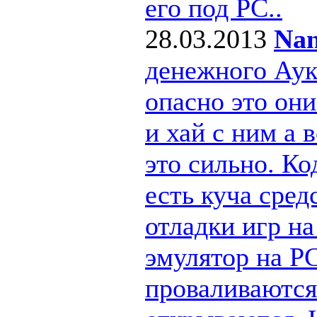
его под РС..
28.03.2013
Nan
денежного Ау
опасно это они
и хай с ним а
это сильно. Ко
есть куча сре
отладки игр н
эмулятор на PC
проваливаются 