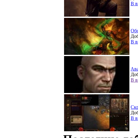
В в
Об
Доб
В в
Ав
Доб
В в
Ск
Доб
В в