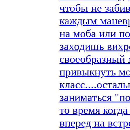
чтобы не заби
каждым маневр
на моба или п
заходишь вихре
своеобразный 
привыкнуть мо
класс....остал
заниматься "по
то время когд
вперед на вст