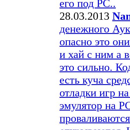
его под РС..
28.03.2013
Nan
денежного Ау
опасно это они
и хай с ним а
это сильно. Ко
есть куча сре
отладки игр н
эмулятор на PC
проваливаются 