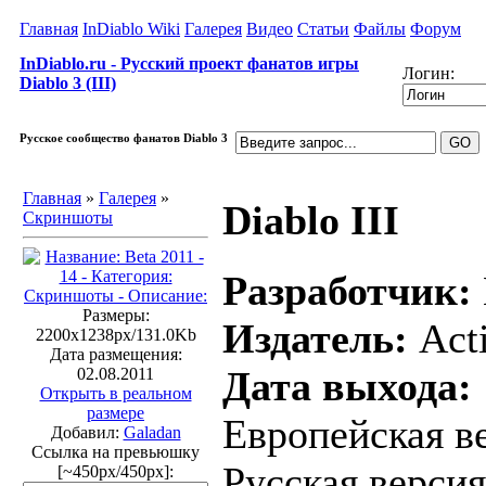
Главная
InDiablo Wiki
Галерея
Видео
Статьи
Файлы
Форум
InDiablo.ru - Русский проект фанатов игры
Логин:
Diablo 3 (III)
Русское сообщество фанатов Diablo 3
Главная
»
Галерея
»
Diablo III
Скриншоты
Разработчик:
Размеры:
Издатель:
Acti
2200x1238px/131.0Kb
Дата размещения:
Дата выхода:
02.08.2011
Открыть в реальном
размере
Европейская ве
Добавил:
Galadan
Ссылка на превьюшку
Русская версия
[~450px/450px]: