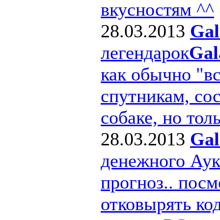
вкусностям ^^
28.03.2013
Gal
легендарок
Gal
как обычно "в
спутникам, сос
собаке, но толь
28.03.2013
Gal
денежного Ау
прогноз.. посм
отковырять ко