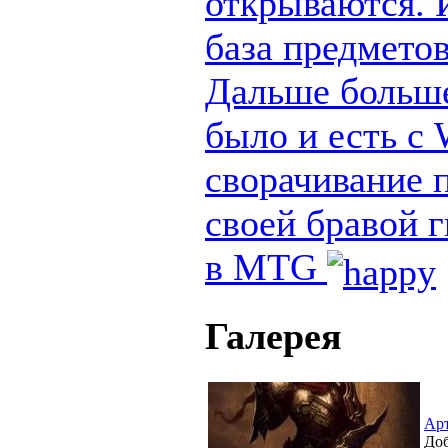
открываются. И
база предметов
Дальше больше
было и есть с
сворачивание п
своей бравой 
в MTG
Галерея
Ар
Доб