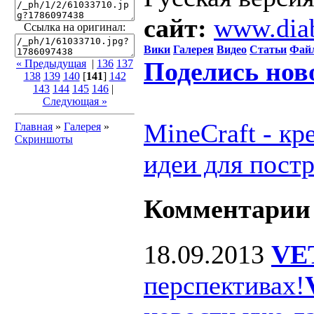
сайт:
www.dia
Ссылка на оригинал:
Вики
Галерея
Видео
Статьи
Фай
Поделись нов
« Предыдущая
|
136
137
138
139
140
[
141
]
142
143
144
145
146
|
Следующая »
MineCraft - к
Главная
»
Галерея
»
Скриншоты
идеи для пост
Комментарии
18.09.2013
VE
перспективах!