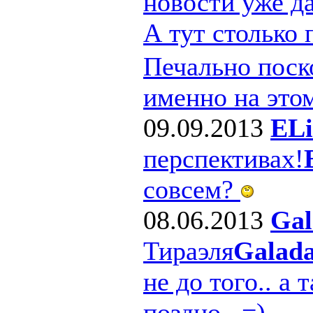
новости уже д
А тут столько
Печально поско
именно на этом
09.09.2013
ELi
перспективах!
совсем?
08.06.2013
Gal
Тираэля
Galad
не до того.. а 
поздно.. =)