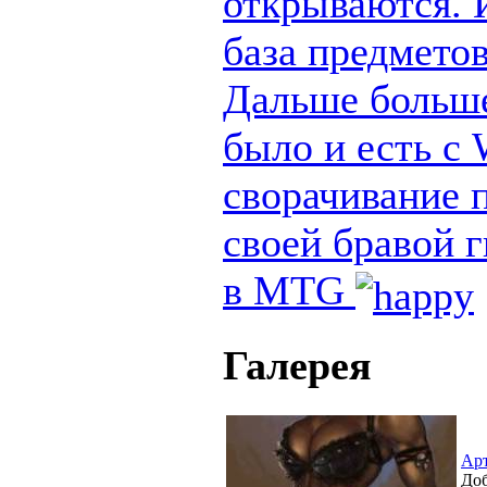
открываются. И
база предметов
Дальше больше
было и есть с
сворачивание п
своей бравой 
в MTG
Галерея
Ар
Доб