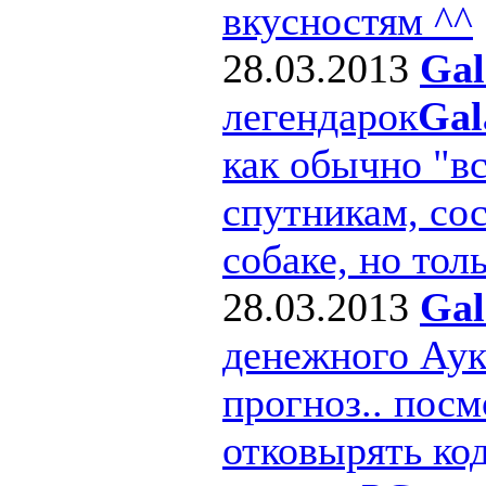
вкусностям ^^
28.03.2013
Gal
легендарок
Gal
как обычно "в
спутникам, сос
собаке, но толь
28.03.2013
Gal
денежного Ау
прогноз.. посм
отковырять ко