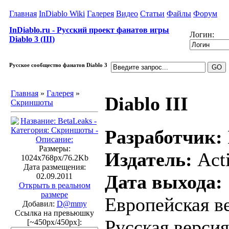
Главная
InDiablo Wiki
Галерея
Видео
Статьи
Файлы
Форум
InDiablo.ru - Русский проект фанатов игры
Логин:
Diablo 3 (III)
Русское сообщество фанатов Diablo 3
Главная
»
Галерея
»
Diablo III
Скриншоты
Разработчик:
Размеры:
Издатель:
Acti
1024x768px/76.2Kb
Дата размещения:
Дата выхода:
02.09.2011
Открыть в реальном
размере
Европейская ве
Добавил:
D@mmy
Ссылка на превьюшку
Русская версия
[~450px/450px]: