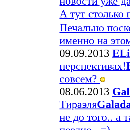
новости уже д
А тут столько
Печально поско
именно на этом
09.09.2013
ELi
перспективах!
совсем?
08.06.2013
Gal
Тираэля
Galad
не до того.. а 
поздно.. =)