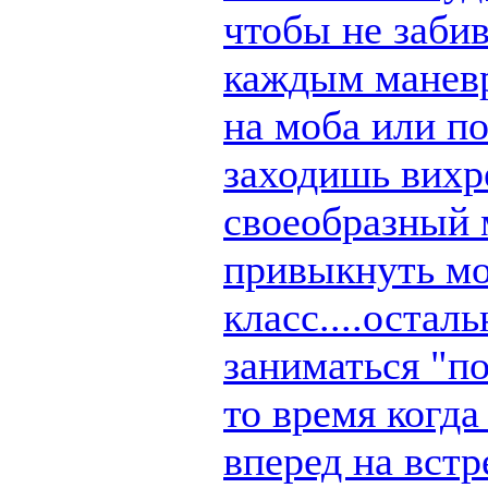
чтобы не заби
каждым маневр
на моба или п
заходишь вихре
своеобразный 
привыкнуть мо
класс....остал
заниматься "по
то время когд
вперед на вст