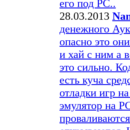
его под РС..
28.03.2013
Nan
денежного Ау
опасно это они
и хай с ним а
это сильно. Ко
есть куча сре
отладки игр н
эмулятор на PC
проваливаются 