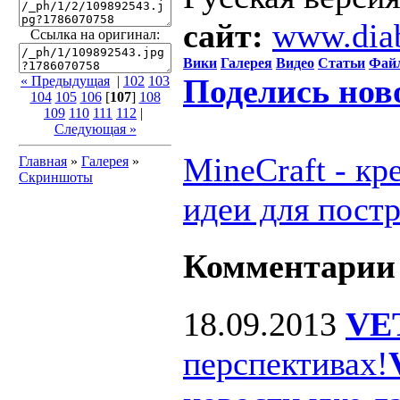
сайт:
www.dia
Ссылка на оригинал:
Вики
Галерея
Видео
Статьи
Фай
Поделись нов
« Предыдущая
|
102
103
104
105
106
[
107
]
108
109
110
111
112
|
Следующая »
MineCraft - к
Главная
»
Галерея
»
Скриншоты
идеи для пост
Комментарии
18.09.2013
VE
перспективах!