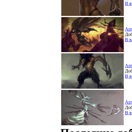
В в
Ар
Доб
В в
Ар
Доб
В в
Ар
Доб
В в