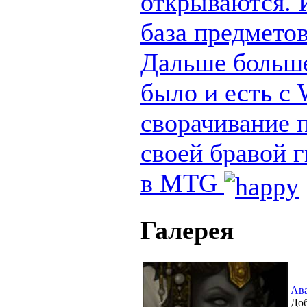
открываются. И
база предметов
Дальше больше
было и есть с
сворачивание п
своей бравой 
в MTG
Галерея
Ав
Доб