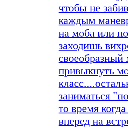
чтобы не заби
каждым маневр
на моба или п
заходишь вихре
своеобразный 
привыкнуть мо
класс....остал
заниматься "по
то время когд
вперед на вст