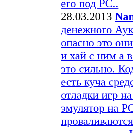
его под РС..
28.03.2013
Nan
денежного Ау
опасно это они
и хай с ним а
это сильно. Ко
есть куча сре
отладки игр н
эмулятор на PC
проваливаются 