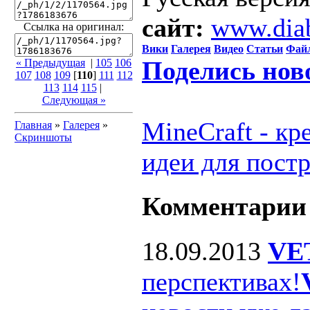
сайт:
www.dia
Ссылка на оригинал:
Вики
Галерея
Видео
Статьи
Фай
Поделись нов
« Предыдущая
|
105
106
107
108
109
[
110
]
111
112
113
114
115
|
Следующая »
MineCraft - к
Главная
»
Галерея
»
Скриншоты
идеи для пост
Комментарии
18.09.2013
VE
перспективах!