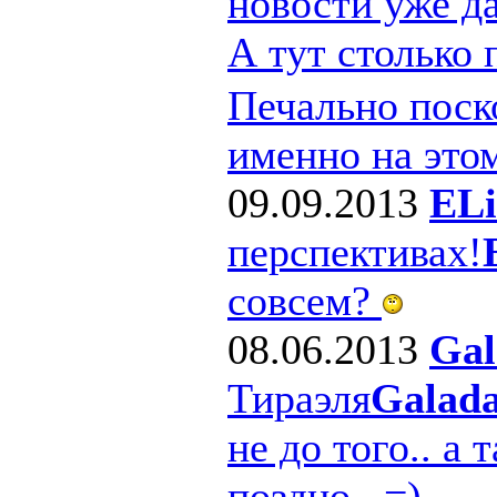
новости уже д
А тут столько
Печально поско
именно на этом
09.09.2013
ELi
перспективах!
совсем?
08.06.2013
Gal
Тираэля
Galad
не до того.. а 
поздно.. =)