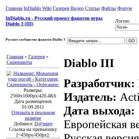
Главная
InDiablo Wiki
Галерея
Видео
Статьи
Файлы
Форум
InDiablo.ru - Русский проект фанатов игры
Логин:
Diablo 3 (III)
Русское сообщество фанатов Diablo 3
Главная
»
Галерея
»
Diablo III
Скриншоты
Разработчик:
Размеры:
Издатель:
Acti
2560x1600px/420.4Kb
Дата размещения:
Дата выхода:
01.09.2011
Открыть в реальном
размере
Европейская ве
Добавил:
D@mmy
Ссылка на превьюшку
Русская версия
[~450px/450px]: