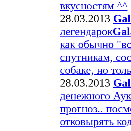
вкусностям ^^
28.03.2013
Gal
легендарок
Gal
как обычно "в
спутникам, сос
собаке, но толь
28.03.2013
Gal
денежного Ау
прогноз.. посм
отковырять ко