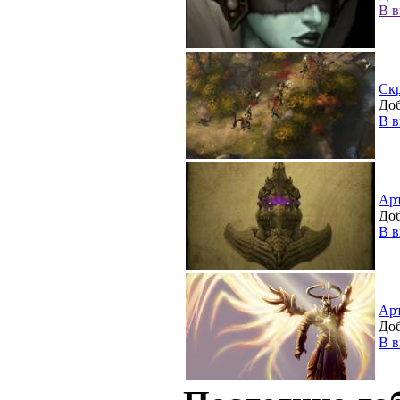
В в
Ск
Доб
В в
Ар
Доб
В в
Ар
Доб
В в