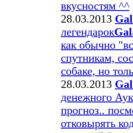
вкусностям ^^
28.03.2013
Gal
легендарок
Gal
как обычно "в
спутникам, сос
собаке, но толь
28.03.2013
Gal
денежного Ау
прогноз.. посм
отковырять ко