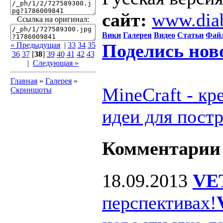
сайт:
www.dia
Ссылка на оригинал:
Вики
Галерея
Видео
Статьи
Фай
Поделись нов
« Предыдущая
|
33
34
35
36
37
[
38
]
39
40
41
42
43
|
Следующая »
Главная
»
Галерея
»
MineCraft - к
Скриншоты
идеи для пост
Комментарии
18.09.2013
VE
перспективах!