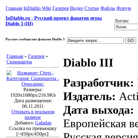
Главная
InDiablo Wiki
Галерея
Видео
Статьи
Файлы
Форум
InDiablo.ru - Русский проект фанатов игры
Логин:
Diablo 3 (III)
Русское сообщество фанатов Diablo 3
Главная
»
Галерея
»
Diablo III
Скриншоты
Разработчик:
Размеры:
Издатель:
Acti
1920x1080px/216.9Kb
Дата размещения:
Дата выхода:
06.11.2011
Открыть в реальном
размере
Европейская ве
Добавил:
Galadan
Ссылка на превьюшку
Русская версия
[~450px/450px]: