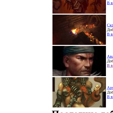
В в
Ск
Доб
В в
Ав
Доб
В в
Ар
Доб
В в