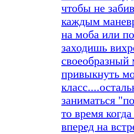
чтобы не заби
каждым маневр
на моба или п
заходишь вихре
своеобразный 
привыкнуть мо
класс....остал
заниматься "по
то время когд
вперед на вст