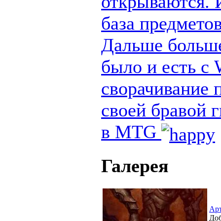
открываются. И
база предметов
Дальше больше
было и есть с
сворачивание п
своей бравой 
в MTG
Галерея
Ар
Доб