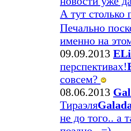
новости уже д
А тут столько
Печально поско
именно на этом
09.09.2013
ELi
перспективах!
совсем?
08.06.2013
Gal
Тираэля
Galad
не до того.. а 
поздно.. =)