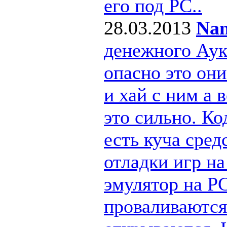
его под РС..
28.03.2013
Nan
денежного Ау
опасно это они
и хай с ним а
это сильно. Ко
есть куча сре
отладки игр н
эмулятор на PC
проваливаются 