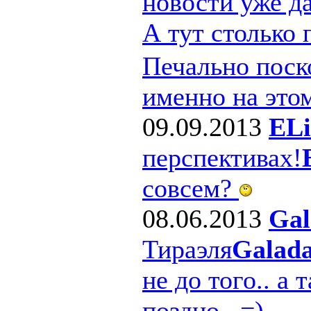
новости уже д
А тут столько
Печально поско
именно на этом
09.09.2013
ELi
перспективах!
совсем?
08.06.2013
Gal
Тираэля
Galad
не до того.. а 
поздно.. =)