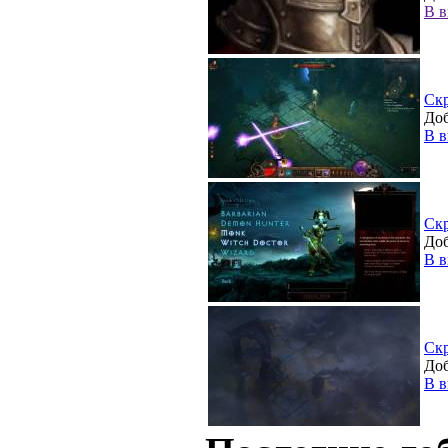
В в
Ск
Доб
В в
Ск
Доб
В в
Ск
Доб
В в