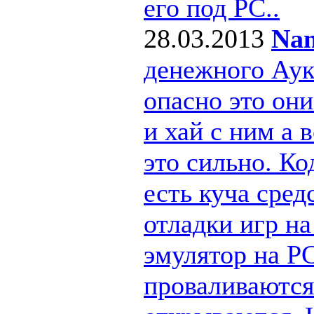
его под РС..
28.03.2013
Nan
денежного Ау
опасно это они
и хай с ним а
это сильно. Ко
есть куча сре
отладки игр н
эмулятор на PC
проваливаются 