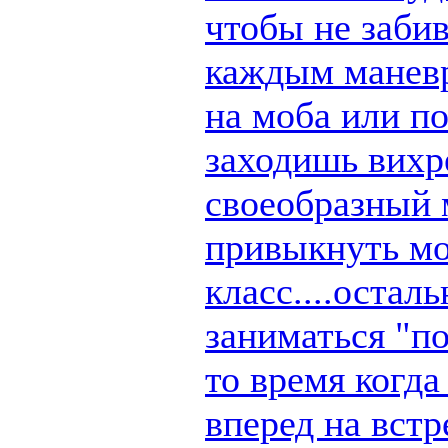
чтобы не заби
каждым маневр
на моба или п
заходишь вихре
своеобразный 
привыкнуть мо
класс....остал
заниматься "по
то время когд
вперед на вст