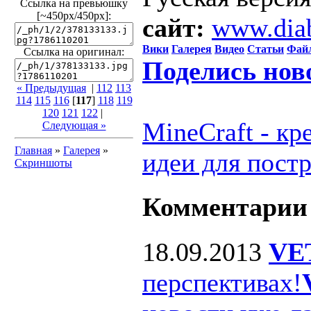
Ссылка на превьюшку
[~450px/450px]:
сайт:
www.dia
Вики
Галерея
Видео
Статьи
Фай
Ссылка на оригинал:
Поделись нов
« Предыдущая
|
112
113
114
115
116
[
117
]
118
119
120
121
122
|
MineCraft - к
Следующая »
Главная
»
Галерея
»
идеи для пост
Скриншоты
Комментарии
18.09.2013
VE
перспективах!