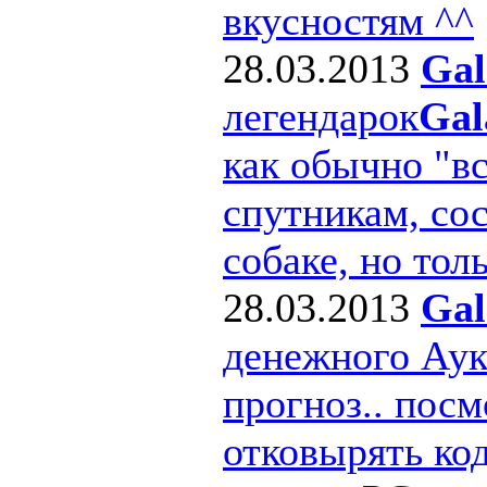
вкусностям ^^
28.03.2013
Gal
легендарок
Gal
как обычно "в
спутникам, сос
собаке, но толь
28.03.2013
Gal
денежного Ау
прогноз.. посм
отковырять ко