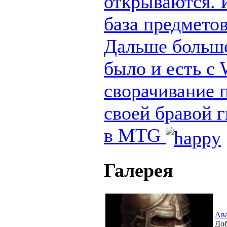
открываются. И
база предметов
Дальше больше
было и есть с
сворачивание п
своей бравой 
в MTG
Галерея
Ав
Доб