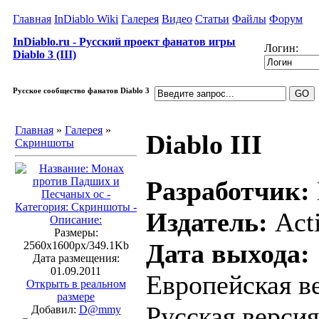
Главная
InDiablo Wiki
Галерея
Видео
Статьи
Файлы
Форум
InDiablo.ru - Русский проект фанатов игры
Логин:
Diablo 3 (III)
Русское сообщество фанатов Diablo 3
Главная
»
Галерея
»
Diablo III
Скриншоты
Разработчик:
Издатель:
Acti
Размеры:
Дата выхода:
2560x1600px/349.1Kb
Дата размещения:
01.09.2011
Европейская ве
Открыть в реальном
размере
Русская версия
Добавил:
D@mmy