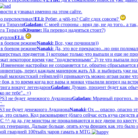
вости я узнавал именно на этом сайте.
 о перспективах!
ELi:
Ребят, а чёй-то? Сайт сдох совсем?
га Тираэля
Galadan:
С моей стороны - вряд ли, не до того.. а так
га Тираэля
Kitsume:
На перевод надеяться стоит?)
мурлок
ELi:
8 в боевом режиме
Nanaki:
Все, уже починили))
8 в боевом режиме
Nanaki:
Да, это все прекрасно...но они полома
ошерстных предметов 1) которые только что выпали и еще не про
ежат некоторое время уже "подсвеченными" 2) те что выпали по
. Изменение настройки не сохраняется т.е. обратно сбрасываетс
 инвентарь, перед каждым маневром жать Alt, и выбирать уже на
зный мазохистский геймплей)) привыкнуть можно играя разве что
боя, в то время когда все вары и монки упылили вперед на вст
рига вокруг легендарок
Galadan:
Думаю, процент будет как обыч
ко не тебе".. +)
PS3 не будет денежного Аукциона
Galadan:
Мрачный прогноз.. по
С..
S3 не будет денежного Аукциона
Nanaki:
Ох ... опасно, опасно эт
, это сильно. Код расковыряют (благо сейчас есть куча средств
 ^^ да да, где монстры не проваливаются и все двери по квесту 
х генерации. Дальше больше, опять куча фришек как это было и
вой гвардией 100тыйх чаров гамать в MTG