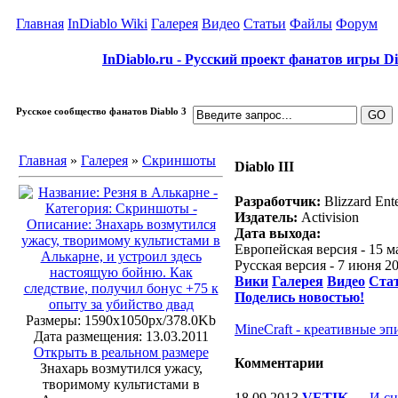
Главная
InDiablo Wiki
Галерея
Видео
Статьи
Файлы
Форум
InDiablo.ru - Русский проект фанатов игры Dia
Русское сообщество фанатов Diablo 3
Главная
»
Галерея
»
Скриншоты
Diablo III
Разработчик:
Blizzard Ent
Издатель:
Activision
Дата выхода:
Европейская версия - 15 м
Русская версия - 7 июня 2
Вики
Галерея
Видео
Ста
Поделись новостью!
Размеры: 1590x1050px/378.0Kb
MineCraft - креативные эп
Дата размещения: 13.03.2011
Открыть в реальном размере
Комментарии
Знахарь возмутился ужасу,
творимому культистами в
18.09.2013
VETIK
—
И сн