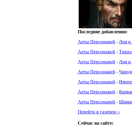
Последние добавления:
Арты Персонажей
-
Лия и
Арты Персонажей
-
Тираэ
Арты Персонажей
-
Лия и 
Арты Персонажей
-
Чарод
Арты Персонажей
-
Импе
Арты Персонажей
-
Варва
Арты Персонажей
-
Шама
Перейти в галерею »
Сейчас на сайте: