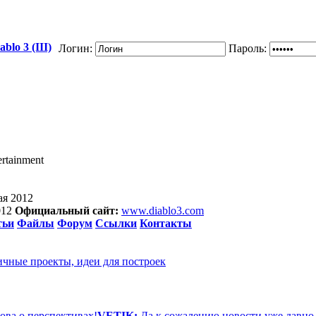
blo 3 (III)
Логин:
Пароль:
ertainment
ая 2012
012
Официальный сайт:
www.diablo3.com
тьи
Файлы
Форум
Ссылки
Контакты
ичные проекты, идеи для построек
ова о перспективах!
VETIK:
Да к сожалению новости уже давно 