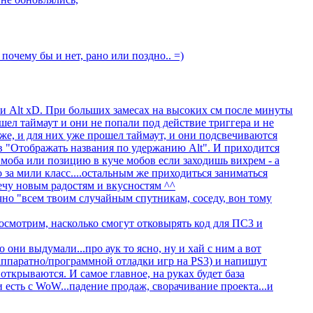
, почему бы и нет, рано или поздно.. =)
ли Alt xD. При больших замесах на высоких см после минуты
шел таймаут и они не попали под действие триггера и не
зже, и для них уже прошел таймаут, и они подсвечиваются
я в "Отображать названия по удержанию Alt". И приходится
 моба или позицию в куче мобов если заходишь вихрем - а
 за мили класс....остальным же приходиться заниматься
речу новым радостям и вкусностям ^^
но "всем твоим случайным спутникам, соседу, вон тому
смотрим, насколько смогут отковырять код для ПС3 и
о они выдумали...про аук то ясно, ну и хай с ним а вот
 аппаратно/программной отладки игр на PS3) и напишут
открываются. И самое главное, на руках будет база
 есть с WoW...падение продаж, сворачивание проекта...и