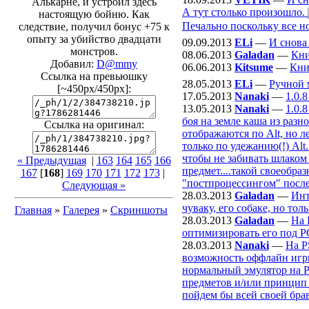
Алькарне, и устроил здесь
А тут столько произошло.
настоящую бойню. Как
Печально поскольку все но
следствие, получил бонус +75 к
опыту за убийство двадцати
09.09.2013
ELi
—
И снова
монстров.
08.06.2013
Galadan
—
Кни
Добавил:
D@mmy
06.06.2013
Kitsume
—
Кни
Ссылка на превьюшку
28.05.2013
ELi
—
Ручной 
[~450px/450px]:
17.05.2013
Nanaki
—
1.0.
13.05.2013
Nanaki
—
1.0.
боя на земле каша из разн
Ссылка на оригинал:
отображаются по Alt, но л
только по удежанию(!) Alt
чтобы не забивать шлаком
« Предыдущая
|
163
164
165
166
предмет....такой своеобра
167
[
168
]
169
170
171
172
173
|
"постпроцессингом" после 
Следующая »
28.03.2013
Galadan
—
Инт
чуваку, его собаке, но толь
Главная
»
Галерея
»
Скриншоты
28.03.2013
Galadan
—
На 
оптимизировать его под Р
28.03.2013
Nanaki
—
На P
возможность оффлайн игры
нормальный эмулятор на PC
предметов и/или принцип и
пойдем бы всей своей бра