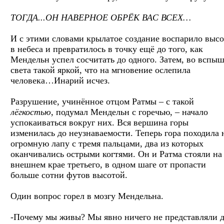
ТОГДА...ОН НАВЕРНОЕ ОБРЁК ВАС ВСЕХ…
И с этими словами крылатое создание воспарило высо
в небеса и превратилось в точку ещё до того, как
Мендельн успел сосчитать до одного. Затем, во вспы
света такой яркой, что на мгновение ослепила
человека…Инарий исчез.
Разрушение, учинённое отцом Ратмы – с такой
лёгкостью
, подумал Мендельн с горечью, – начало
успокаиваться вокруг них. Вся вершина горы
изменилась до неузнаваемости. Теперь гора походила 
огромную лапу с тремя пальцами, два из которых
оканчивались острыми когтями. Он и Ратма стояли на
внешнем крае третьего, в одном шаге от пропасти
больше сотни футов высотой.
Один вопрос горел в мозгу Мендельна.
-Почему мы живы? Мы явно ничего не представляли 