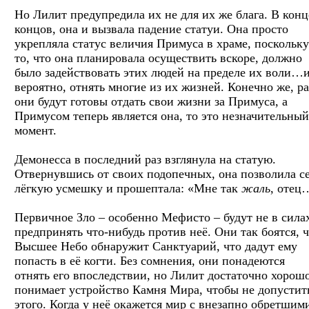
Но Лилит предупредила их не для их же блага. В конц
концов, она и вызвала падение статуи. Она просто
укрепляла статус величия Примуса в храме, поскольку
то, что она планировала осуществить вскоре, должно
было задействовать этих людей на пределе их воли…и
вероятно, отнять многие из их жизней. Конечно же, ра
они будут готовы отдать свои жизни за Примуса, а
Примусом теперь является она, то это незначительный
момент.
Демонесса в последний раз взглянула на статую.
Отвернувшись от своих подопечных, она позволила с
лёгкую усмешку и прошептала: «Мне так
жаль
, отец
Первичное Зло – особенно Мефисто – будут не в сила
предпринять что-нибудь против неё. Они так боятся, 
Высшее Небо обнаружит Санктуарий, что дадут ему
попасть в её когти. Без сомнения, они понадеются
отнять его впоследствии, но Лилит достаточно хорош
понимает устройство Камня Мира, чтобы не допустит
этого. Когда у неё окажется мир с внезапно обретшим