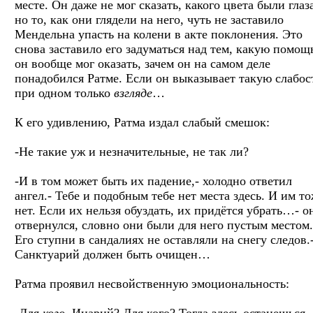
месте. Он даже не мог сказать, какого цвета были глаз
но то, как они глядели на него, чуть не заставило
Мендельна упасть на колени в акте поклонения. Это
снова заставило его задуматься над тем, какую помощ
он вообще мог оказать, зачем он на самом деле
понадобился Ратме. Если он выказывает такую слабос
при одном только
взгляде
…
К его удивлению, Ратма издал слабый смешок:
-Не такие уж и незначительные, не так ли?
-И в том может быть их падение,- холодно ответил
ангел.- Тебе и подобным тебе нет места здесь. И им т
нет. Если их нельзя обуздать, их придётся убрать…- о
отвернулся, словно они были для него пустым местом.
Его ступни в сандалиях не оставляли на снегу следов.
Санктуарий должен быть очищен…
Ратма проявил несвойственную эмоциональность:
-Для
кого
, Инарий? Для кого? Тогда здесь останешься