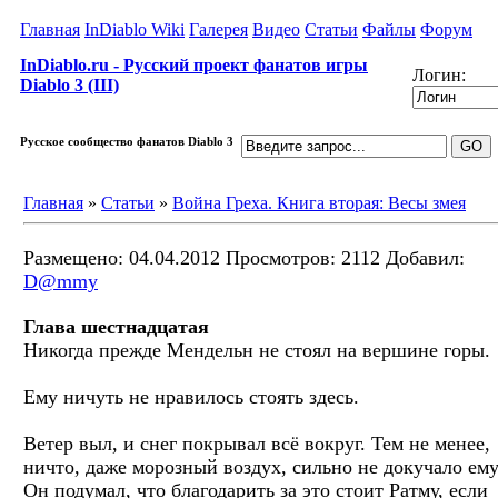
Главная
InDiablo Wiki
Галерея
Видео
Статьи
Файлы
Форум
InDiablo.ru - Русский проект фанатов игры
Логин:
Diablo 3 (III)
Русское сообщество фанатов Diablo 3
Главная
»
Статьи
»
Война Греха. Книга вторая: Весы змея
Размещено: 04.04.2012
Просмотров: 2112
Добавил:
D@mmy
Глава шестнадцатая
Никогда прежде Мендельн не стоял на вершине горы.
Ему ничуть не нравилось стоять здесь.
Ветер выл, и снег покрывал всё вокруг. Тем не менее,
ничто, даже морозный воздух, сильно не докучало ему
Он подумал, что благодарить за это стоит Ратму, если