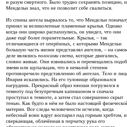
и разум смертного. Было трудно сохранять позицию, 
Мендельн знал, что не позволит себе свалиться.
Из спины ангела вырвалось то, что Мендельн поначал
принял за великолепные пламенные крылья. Однако
когда они широко распахнулись, он увидел, что они
даже ещё более поразительные. Крылья, – так
отличающиеся от оперённых, с которыми Мендельн
большую часть жизни представлял ангелов, – на само
деле являлись
полосами света
, которые двигались,
словно живые. Они извивались и перемещались подо
змеям или щупальцам, что в немалой степени
противоречило представлению об ангелах. Тело и лиц
Инария исказились. На его туловище образовался
нагрудник. Прекрасный образ юноши погрузился в
темноту под безупречным капюшоном и сначала
проступал в темноте, а затем стал совершенно скрыт
тенью. Как будто в нём не было настоящей физическо
материи. Все следы человечности исчезли, когда
небесный воин вдруг воспарил над горным хребтом, и
сверкающая, облачённая в перчатку рука его
обвинительно указала на восставшее чадо ангела.