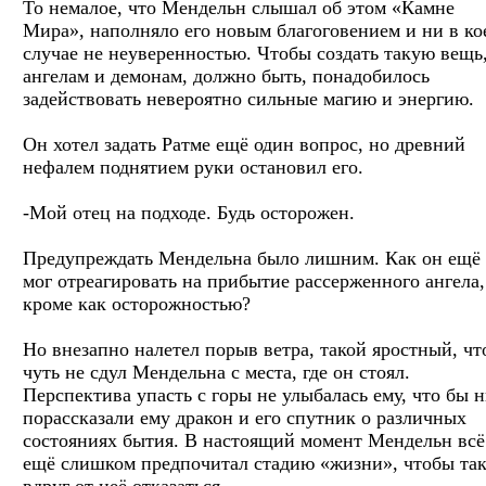
То немалое, что Мендельн слышал об этом «Камне
Мира», наполняло его новым благоговением и ни в ко
случае не неуверенностью. Чтобы создать такую вещь
ангелам и демонам, должно быть, понадобилось
задействовать невероятно сильные магию и энергию.
Он хотел задать Ратме ещё один вопрос, но древний
нефалем поднятием руки остановил его.
-Мой отец на подходе. Будь осторожен.
Предупреждать Мендельна было лишним. Как он ещё
мог отреагировать на прибытие рассерженного ангела,
кроме как осторожностью?
Но внезапно налетел порыв ветра, такой яростный, чт
чуть не сдул Мендельна с места, где он стоял.
Перспектива упасть с горы не улыбалась ему, что бы 
порассказали ему дракон и его спутник о различных
состояниях бытия. В настоящий момент Мендельн всё
ещё слишком предпочитал стадию «жизни», чтобы та
вдруг от неё отказаться.