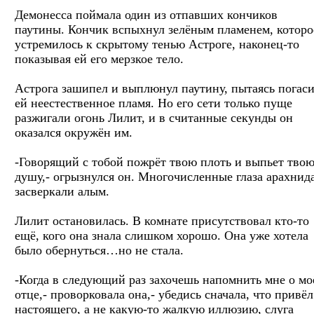
Демонесса поймала один из отпавших кончиков
паутины. Кончик вспыхнул зелёным пламенем, которо
устремилось к скрытому тенью Астроге, наконец-то
показывая ей его мерзкое тело.
Астрога зашипел и выплюнул паутину, пытаясь погаси
ей неестественное пламя. Но его сети только пуще
разжигали огонь Лилит, и в считанные секунды он
оказался окружён им.
-Говорящий с тобой пожрёт твою плоть и выпьет тво
душу,- огрызнулся он. Многочисленные глаза арахнид
засверкали алым.
Лилит остановилась. В комнате присутствовал кто-то
ещё, кого она знала слишком хорошо. Она уже хотела
было обернуться…но не стала.
-Когда в следующий раз захочешь напомнить мне о мо
отце,- проворковала она,- убедись сначала, что привёл
настоящего, а не какую-то жалкую иллюзию, слуга