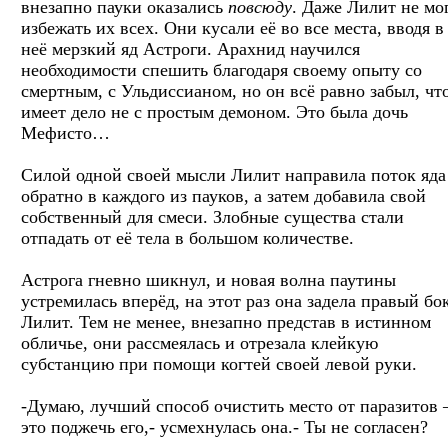
внезапно пауки оказались
повсюду
. Даже Лилит не мо
избежать их всех. Они кусали её во все места, вводя в
неё мерзкий яд Астроги. Арахнид научился
необходимости спешить благодаря своему опыту со
смертным, с Ульдиссианом, но он всё равно забыл, чт
имеет дело не с простым демоном. Это была дочь
Мефисто…
Силой одной своей мысли Лилит направила поток яда
обратно в каждого из пауков, а затем добавила свой
собственный для смеси. Злобные существа стали
отпадать от её тела в большом количестве.
Астрога гневно шикнул, и новая волна паутины
устремилась вперёд, на этот раз она задела правый бо
Лилит. Тем не менее, внезапно представ в истинном
обличье, они рассмеялась и отрезала клейкую
субстанцию при помощи когтей своей левой руки.
-Думаю, лучший способ очистить место от паразитов 
это поджечь его,- усмехнулась она.- Ты не согласен?