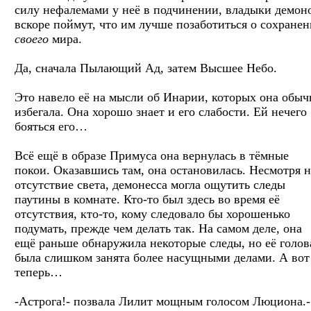
силу нефалемами у неё в подчинении, владыки демон
вскоре поймут, что им лучше позаботиться о сохране
своего
мира.
Да, сначала Пылающий Ад, затем Высшее Небо.
Это навело её на мысли об Инарии, которых она обыч
избегала. Она хорошо знает и его слабости. Ей нечего
бояться его…
Всё ещё в образе Примуса она вернулась в тёмные
покои. Оказавшись там, она остановилась. Несмотря н
отсутствие света, демонесса могла ощутить следы
паутины в комнате. Кто-то был здесь во время её
отсутствия, кто-то, кому следовало бы хорошенько
подумать, прежде чем делать так. На самом деле, она
ещё раньше обнаружила некоторые следы, но её голов
была слишком занята более насущными делами. А вот
теперь…
-Астрога!- позвала Лилит мощным голосом Люциона.-