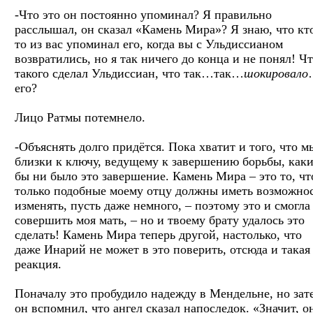
-Что это он постоянно упоминал? Я правильно
расслышал, он сказал «Камень Мира»? Я знаю, что кт
то из вас упоминал его, когда вы с Ульдиссианом
возвратились, но я так ничего до конца и не понял! Ч
такого сделал Ульдиссиан, что так…так…
шокировало
его?
Лицо Ратмы потемнело.
-Объяснять долго придётся. Пока хватит и того, что м
близки к ключу, ведущему к завершению борьбы, как
бы ни было это завершение. Камень Мира – это то, чт
только подобные моему отцу должны иметь возможно
изменять, пусть даже немного, – поэтому это и смогла
совершить моя мать, – но и твоему брату удалось это
сделать! Камень Мира теперь другой, настолько, что
даже Инарий не может в это поверить, отсюда и такая
реакция.
Поначалу это пробудило надежду в Мендельне, но зат
он вспомнил, что ангел сказал напоследок. «Значит, о