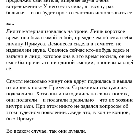
встревоженно.- У него есть сила, в тысячу раз
большая…и он будет просто счастлив использовать е
***
Лилит материализовалась на троне. Лишь короткое
время она была самой собой, прежде чем облекла себя
личину Примуса. Демонесса сидела в темноте, не
издавая ни звука. Окажись сейчас кто-нибудь здесь и
загляни в лицо, которое она в это время носила, он не
смог бы прочитать ни единой эмоции, пронизывающе
её.
Спустя несколько минут она вдруг поднялась и вышла
из личных покоев Примуса. Стражники снаружи аж
подскочили. Хотя они и находились на своих постах,
они полагали – и полагали правильно – что их хозяин
внутри
нет
. При этом никто не задался вопросом об
этом чудесном появлении…ведь это, в конце концов,
был
Примус.
Во всяком случае, так они думали.