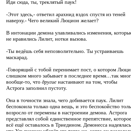
Иди сюда, ты, треклятый паук!
-Этот здесь,- ответил арахнид вздох спустя из теней
наверху.- Чего великий Люцион желает?
В интонации демона улавливались изменения, которы
не нравились Лилит, нотки вызова.
-Ты ведёшь себя непозволительно. Ты устраиваешь
маскарад.
-Говорящий с тобой перенимает пост, о котором Люц
слишком много забывает в последнее время…так мног
вообще-то, что
другие
настаивают на том, чтобы
Астрога заполнил пустоту.
Она в точности знала, чего добивается паук. Лилит
беспокоила только одна вещь, и это беспокойство тол
возросло от перемены в настроении демона. Астрога
представлял собой единственное препятствие, которо
всё ещё оставалось в Триедином. Демонесса надеялась
что Ульдиссиан уберёт его тогда же, когда он разделал