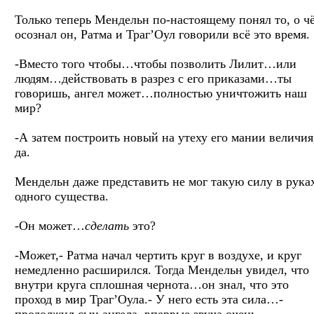
Только теперь Мендельн по-настоящему понял то, о ч
осознал он, Ратма и Траг’Оул говорили всё это время.
-Вместо того чтобы…чтобы позволить Лилит…или
людям…действовать в разрез с его приказами…ты
говоришь, ангел может…полностью уничтожить наш
мир?
-А затем построить новый на утеху его мании величия
да.
Мендельн даже представить не мог такую силу в рука
одного существа.
-Он может…
сделать
это?
-Может,- Ратма начал чертить круг в воздухе, и круг
немедленно расширился. Тогда Мендельн увидел, что
внутри круга сплошная чернота…он знал, что это
проход в мир Траг’Оула.- У него есть эта сила…-
продолжил сын ангела, впервые звуча очень