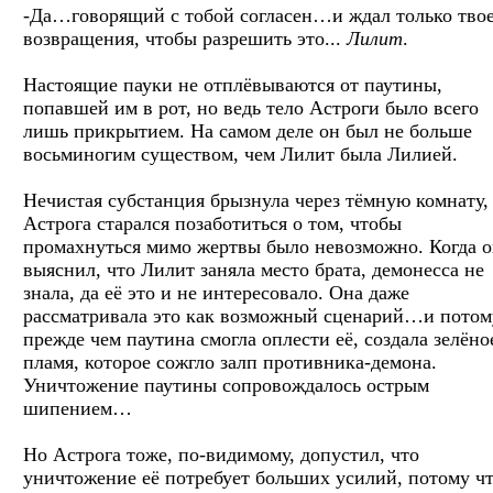
-Да…говорящий с тобой согласен…и ждал только тво
возвращения, чтобы разрешить это...
Лилит
.
Настоящие пауки не отплёвываются от паутины,
попавшей им в рот, но ведь тело Астроги было всего
лишь прикрытием. На самом деле он был не больше
восьминогим существом, чем Лилит была Лилией.
Нечистая субстанция брызнула через тёмную комнату,
Астрога старался позаботиться о том, чтобы
промахнуться мимо жертвы было невозможно. Когда 
выяснил, что Лилит заняла место брата, демонесса не
знала, да её это и не интересовало. Она даже
рассматривала это как возможный сценарий…и потом
прежде чем паутина смогла оплести её, создала зелёно
пламя, которое сожгло залп противника-демона.
Уничтожение паутины сопровождалось острым
шипением…
Но Астрога тоже, по-видимому, допустил, что
уничтожение её потребует больших усилий, потому ч