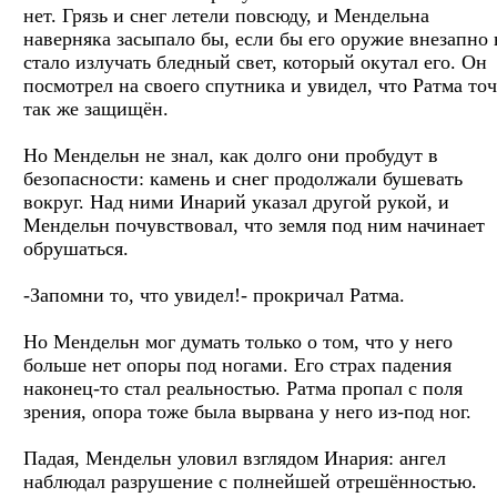
нет. Грязь и снег летели повсюду, и Мендельна
наверняка засыпало бы, если бы его оружие внезапно 
стало излучать бледный свет, который окутал его. Он
посмотрел на своего спутника и увидел, что Ратма то
так же защищён.
Но Мендельн не знал, как долго они пробудут в
безопасности: камень и снег продолжали бушевать
вокруг. Над ними Инарий указал другой рукой, и
Мендельн почувствовал, что земля под ним начинает
обрушаться.
-Запомни то, что увидел!- прокричал Ратма.
Но Мендельн мог думать только о том, что у него
больше нет опоры под ногами. Его страх падения
наконец-то стал реальностью. Ратма пропал с поля
зрения, опора тоже была вырвана у него из-под ног.
Падая, Мендельн уловил взглядом Инария: ангел
наблюдал разрушение с полнейшей отрешённостью.