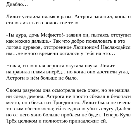
Диабло…
Лилит усилила пламя в разы. Астрога завопил, когда 
стало лизать его волосатое тело.
-Ты дура, дочь Мефисто!- заявил он, пытаясь отступи
как можно дальше.- Так что добро пожаловать в это
логово дураков, отстроенное Люционом! Наслаждайся
им…не много времени осталось у тебя на это…
Новая, сплошная чернота окутала паука. Лилит
направила пламя вперёд…но когда оно достигли угла,
Астроги в нём больше не было.
Своим разумом она осмотрела весь храм, но не нашла
ни следа демона. Астрога не просто сбежал в безопас
место; он сбежал из Триединого. Лилит была не очень
то этим обеспокоена; ей следовало убить слугу Диабло
но от него явно больше проблем не будет. Теперь Куль
Трёх целиком и полностью принадлежит ей.