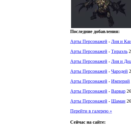
Последние добавления:
Арты Персонажей
-
Лия и Ка
Арты Персонажей
-
Тираэль
2
Арты Персонажей
-
Лия и Диа
Арты Персонажей
-
Чародей
Арты Персонажей
-
Империй
Арты Персонажей
-
Варвар
26
Арты Персонажей
-
Шаман
26
Перейти в галерею »
Сейчас на сайте: