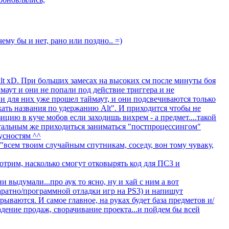
чему бы и нет, рано или поздно.. =)
Alt xD. При больших замесах на высоких см после минуты боя
маут и они не попали под действие триггера и не
 и для них уже прошел таймаут, и они подсвечиваются только
жать названия по удержанию Alt". И приходится чтобы не
ицию в куче мобов если заходишь вихрем - а предмет....такой
стальным же приходиться заниматься "постпроцессингом"
усностям ^^
"всем твоим случайным спутникам, соседу, вон тому чуваку,
трим, насколько смогут отковырять код для ПС3 и
ни выдумали...про аук то ясно, ну и хай с ним а вот
паратно/программной отладки игр на PS3) и напишут
рываются. И самое главное, на руках будет база предметов и/
адение продаж, сворачивание проекта...и пойдем бы всей