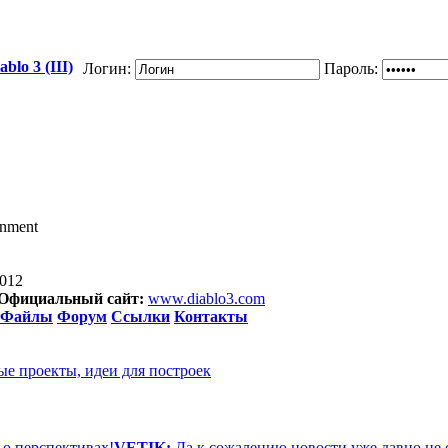
blo 3 (III)
Логин:
Пароль:
inment
2012
Официальный сайт:
www.diablo3.com
Файлы
Форум
Ссылки
Контакты
ые проекты, идеи для построек
 о перспективах!
VETIK:
Да к сожалению новости уже давно не 