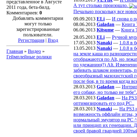
представленное в Августе
А тут столько произошло.
2011 года, бета-билд.
Печально поскольку все новос
Комментариев:
0
Добавлять комментарии
09.09.2013
ELi
—
И снова о п
могут только
08.06.2013
Galadan
—
Книга 
зарегистрированные
06.06.2013
Kitsume
—
Книга 
пользователи.
28.05.2013
ELi
—
Ручной мур
Регистрация
|
Вход
17.05.2013
Nanaki
—
1.0.8 в
13.05.2013
Nanaki
—
1.0.8 в
Главная
»
Видео
»
на земле каша из разношерстн
Геймплейные ролики
отображаются по Alt, но лежа
по удежанию(!) Alt. Изменени
забивать шлаком инвентарь, п
своеобразный мазохистский г
после боя, в то время когда 
28.03.2013
Galadan
—
Интриг
его собаке, но только не тебе".
28.03.2013
Galadan
—
На PS3
оптимизировать его под РС..
28.03.2013
Nanaki
—
На PS3 
возможность оффлайн игры, эт
нормальный эмулятор на PC ^^
или принцип их генерации. Да
своей бравой гвардией 100ты