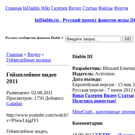
Главная
InDiablo Wiki
Галерея
Видео
Статьи
Файлы
Форум
InDiablo.ru - Русский проект фанатов игры Dia
Русское сообщество фанатов Diablo 3
Главная
»
Видео
»
Diablo III
Геймплейные ролики
Разработчик:
Blizzard Enterta
Издатель:
Activision
Геймплейное видео
Дата выхода:
2011
Европейская версия - 15 мая 
Русская версия - 7 июня 2012
Размещено: 02.08.2011
Вики
Галерея
Видео
Статьи
Просмотров: 1750
Добавил:
Поделись новостью!
Galadan
MineCraft - креативные эпичн
http://www.youtube.com/watch?
v=PSewLkjgIYI
Комментарии
Геймплейное видео,
18.09.2013
VETIK
—
И снова