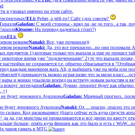
ти я узнавал именно на этом сайте.
ерспективах!
ELi:
Ребят, а чёй-то? Сайт сдох совсем?
Тираэля
Galadan:
С моей стороны - вряд ли, не до того.. а так, по
Тираэля
Kitsume:
На перевод надеяться стоит?)
лок
ELi:
 боевом режиме
Nanaki:
Все, уже починили))
 боевом режиме
Nanaki:
Да, это все прекрасно...но они поломали 
ых предметов 1) которые только что выпали и еще не прошел тай
т некоторое время уже "подсвеченными" 2) те что выпали позже,
е настройки не сохраняется т.е. обратно сбрасывается в "Отобра
еред каждым маневром жать Alt, и выбирать уже на моба или поз
еймплей)) привыкнуть можно играя разве что за мили класс....о
все вары и монки упылили вперед на встречу новым радостям и вк
а вокруг легендарок
Galadan:
Думаю, процент будет как обычно 
. +)
 не будет денежного Аукциона
Galadan:
Мрачный прогноз.. посмо
не будет денежного Аукциона
Nanaki:
Ох ... опасно, опасно это о
о сильно. Код расковыряют (благо сейчас есть куча средств ап
 да да, где монстры не проваливаются и все двери по квесту отк
льше больше, опять куча фришек как это было и есть с WoW...п
йх чаров гамать в MTG