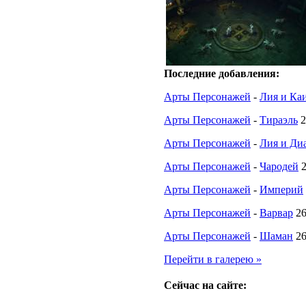
Последние добавления:
Арты Персонажей
-
Лия и Ка
Арты Персонажей
-
Тираэль
2
Арты Персонажей
-
Лия и Диа
Арты Персонажей
-
Чародей
Арты Персонажей
-
Империй
Арты Персонажей
-
Варвар
26
Арты Персонажей
-
Шаман
26
Перейти в галерею »
Сейчас на сайте: