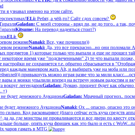
ти я узнавал именно на этом сайте.
ерспективах!
ELi:
Ребят, а чёй-то? Сайт сдох совсем?
Тираэля
Galadan:
С моей стороны - вряд ли, не до того.. а так, по
Тираэля
Kitsume:
На перевод надеяться стоит?)
лок
ELi:
 боевом режиме
Nanaki:
Все, уже починили))
 боевом режиме
Nanaki:
Да, это все прекрасно...но они поломали 
ых предметов 1) которые только что выпали и еще не прошел тай
т некоторое время уже "подсвеченными" 2) те что выпали позже,
е настройки не сохраняется т.е. обратно сбрасывается в "Отобра
еред каждым маневром жать Alt, и выбирать уже на моба или поз
еймплей)) привыкнуть можно играя разве что за мили класс....о
все вары и монки упылили вперед на встречу новым радостям и вк
а вокруг легендарок
Galadan:
Думаю, процент будет как обычно 
. +)
 не будет денежного Аукциона
Galadan:
Мрачный прогноз.. посмо
не будет денежного Аукциона
Nanaki:
Ох ... опасно, опасно это о
о сильно. Код расковыряют (благо сейчас есть куча средств ап
 да да, где монстры не проваливаются и все двери по квесту отк
льше больше, опять куча фришек как это было и есть с WoW...п
йх чаров гамать в MTG