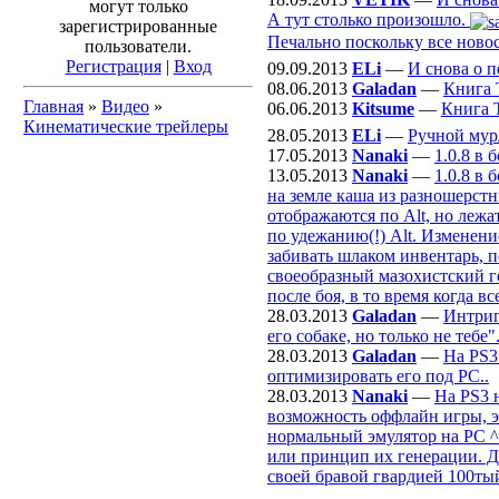
могут только
А тут столько произошло.
зарегистрированные
Печально поскольку все новос
пользователи.
Регистрация
|
Вход
09.09.2013
ELi
—
И снова о п
08.06.2013
Galadan
—
Книга 
Главная
»
Видео
»
06.06.2013
Kitsume
—
Книга 
Кинематические трейлеры
28.05.2013
ELi
—
Ручной мур
17.05.2013
Nanaki
—
1.0.8 в
13.05.2013
Nanaki
—
1.0.8 в
на земле каша из разношерстн
отображаются по Alt, но лежа
по удежанию(!) Alt. Изменени
забивать шлаком инвентарь, п
своеобразный мазохистский г
после боя, в то время когда 
28.03.2013
Galadan
—
Интриг
его собаке, но только не тебе".
28.03.2013
Galadan
—
На PS3
оптимизировать его под РС..
28.03.2013
Nanaki
—
На PS3 
возможность оффлайн игры, эт
нормальный эмулятор на PC ^^
или принцип их генерации. Да
своей бравой гвардией 100ты