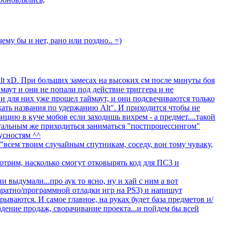
чему бы и нет, рано или поздно.. =)
Alt xD. При больших замесах на высоких см после минуты боя
маут и они не попали под действие триггера и не
 и для них уже прошел таймаут, и они подсвечиваются только
жать названия по удержанию Alt". И приходится чтобы не
ицию в куче мобов если заходишь вихрем - а предмет....такой
стальным же приходиться заниматься "постпроцессингом"
усностям ^^
"всем твоим случайным спутникам, соседу, вон тому чуваку,
трим, насколько смогут отковырять код для ПС3 и
ни выдумали...про аук то ясно, ну и хай с ним а вот
паратно/программной отладки игр на PS3) и напишут
рываются. И самое главное, на руках будет база предметов и/
адение продаж, сворачивание проекта...и пойдем бы всей