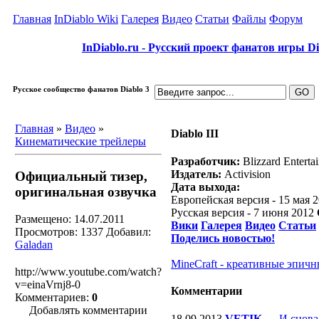
Главная
InDiablo Wiki
Галерея
Видео
Статьи
Файлы
Форум
InDiablo.ru - Русский проект фанатов игры Dia
Русское сообщество фанатов Diablo 3
Главная
»
Видео
»
Diablo III
Кинематические трейлеры
Разработчик:
Blizzard Enterta
Издатель:
Activision
Официальный тизер,
Дата выхода:
оригинальная озвучка
Европейская версия - 15 мая 
Русская версия - 7 июня 2012
Размещено: 14.07.2011
Вики
Галерея
Видео
Статьи
Просмотров: 1337
Добавил:
Поделись новостью!
Galadan
MineCraft - креативные эпичн
http://www.youtube.com/watch?
v=einaVrnj8-0
Комментарии
Комментариев:
0
Добавлять комментарии
18.09.2013
VETIK
—
И снова