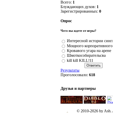
Всего:
1
Блуждающих духов:
1
Зарегистрированных:
0
Опрос
Чего вы ждете от игры?
Интересной истории синг
Мощного корпоративного
Кровавого угара на арене
Шмоткособирательсва
kill kill KILL!11
Результаты
Проголосовало:
618
Друзья и партнеры
© 2010-2026 by Ash. Al