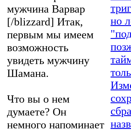
триг
мужчина Варвар
но л
[/blizzard] Итак,
"по
первым мы имеем
позж
возможность
тайм
увидеть мужчину
толь
Шамана.
Изм
сохр
Что вы о нем
сбр
думаете? Он
назв
немного напоминает