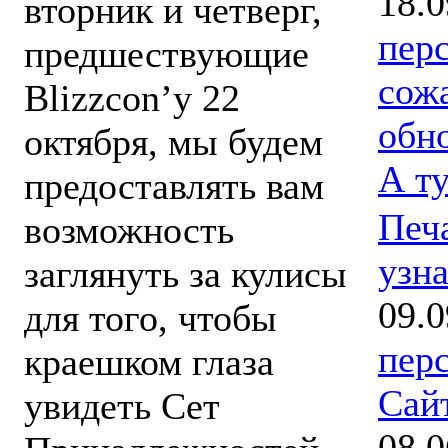
18.0
вторник и четверг,
пер
предшествующие
сож
Blizzcon’у 22
обн
октября, мы будем
А т
предоставлять вам
Печа
возможность
узна
заглянуть за кулисы
09.0
для того, чтобы
пер
краешком глаза
Сай
увидеть Сет
08.0