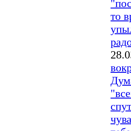
"пос
то в
упы
радо
28.0
вок
Дум
"вс
спут
чува