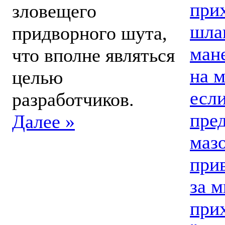
прих
зловещего
шла
придворного шута,
мане
что вполне являться
на 
целью
если
разработчиков.
пред
Далее »
маз
при
за м
при