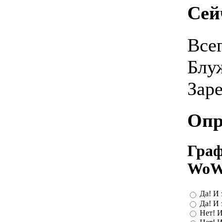
Сей
Все
Блу
Зар
Опр
Граф
WoW
Да! И 
Да! И 
Нет! И