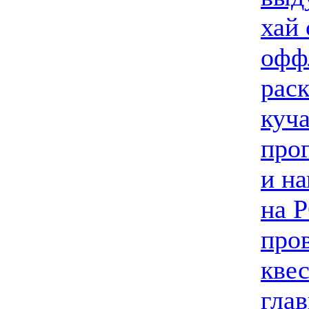
хай 
офф
раск
куча
про
и н
на P
пров
кве
глав