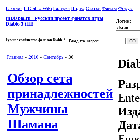
Главная
InDiablo Wiki
Галерея
Видео
Статьи
Файлы
Форум
InDiablo.ru - Русский проект фанатов игры
Логин:
Diablo 3 (III)
Русское сообщество фанатов Diablo 3
Главная
»
2010
»
Сентябрь
»
30
Diab
Обзор сета
Раз
принадлежностей
Ente
Мужчины
Изд
Шамана
Дат
Евро