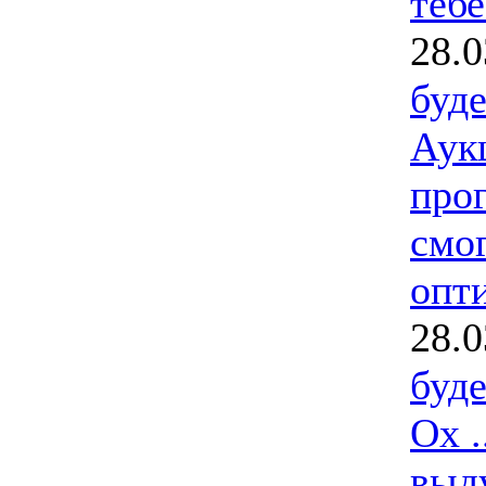
тебе
28.0
буд
Аук
прог
смо
опти
28.0
буд
Ох .
выду