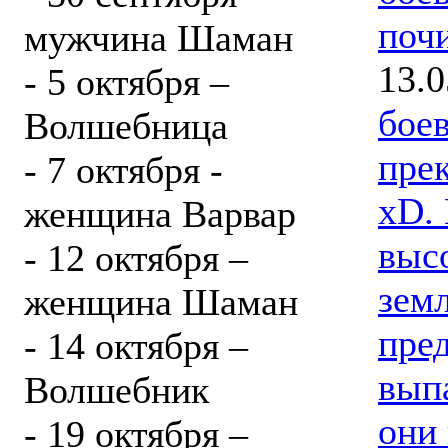
поч
мужчина Шаман
13.0
- 5 октября –
бое
Волшебница
прек
- 7 октября -
xD.
женщина Варвар
выс
- 12 октября –
зем
женщина Шаман
пред
- 14 октября –
вып
Волшебник
они 
- 19 октября –