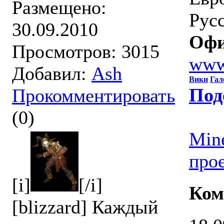
Размещено:
Русс
30.09.2010
Офи
Просмотров: 3015
www
Добавил:
Ash
Вики
Гал
Под
Прокомментировать
(0)
Min
прое
[i]
[/i]
Ком
[blizzard] Каждый