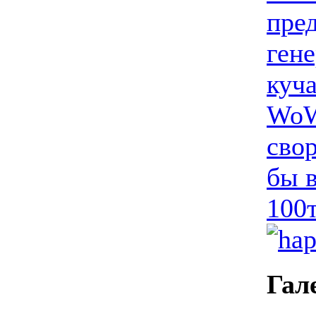
пре
ген
куча
WoW
свор
бы в
100
Гал