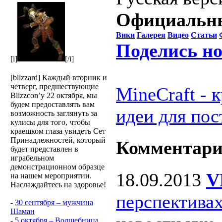
Официальны
Вики
Галерея
Видео
Статьи
Поделись н
[i]
[/i]
[blizzard] Каждый вторник и
четверг, предшествующие
MineCraft - 
Blizzcon’у 22 октября, мы
будем предоставлять вам
идеи для пос
возможность заглянуть за
кулисы для того, чтобы
краешком глаза увидеть Сет
Принадлежностей, который
Комментар
будет представлен в
играбельном
демонстрационном образце
18.09.2013
V
на нашем мероприятии.
Наслаждайтесь на здоровье!
перспективах
-
30 сентября – мужчина
Шаман
-
5 октября – Волшебница