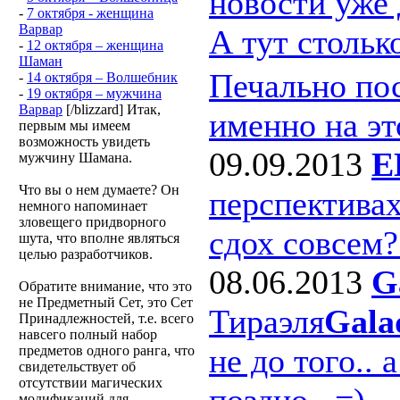
новости уже 
-
7 октября - женщина
Варвар
А тут столь
-
12 октября – женщина
Шаман
Печально пос
-
14 октября – Волшебник
-
19 октября – мужчина
Варвар
[/blizzard] Итак,
именно на эт
первым мы имеем
возможность увидеть
09.09.2013
E
мужчину Шамана.
Что вы о нем думаете? Он
перспективах
немного напоминает
зловещего придворного
сдох совсем
шута, что вполне являться
целью разработчиков.
08.06.2013
G
Обратите внимание, что это
не Предметный Сет, это Сет
Тираэля
Gala
Принадлежностей, т.е. всего
навсего полный набор
не до того.. 
предметов одного ранга, что
свидетельствует об
отсутствии магических
поздно.. =)
модификаций для