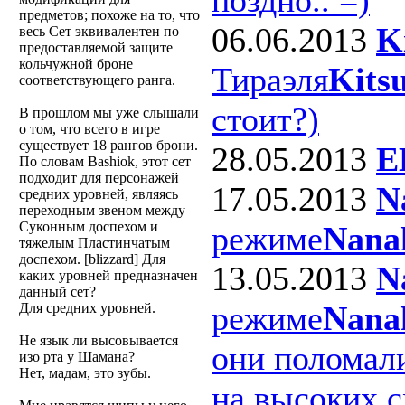
предметов; похоже на то, что
06.06.2013
K
весь Сет эквивалентен по
предоставляемой защите
кольчужной броне
Тираэля
Kits
соответствующего ранга.
стоит?)
В прошлом мы уже слышали
о том, что всего в игре
существует 18 рангов брони.
28.05.2013
E
По словам Bashiok, этот сет
подходит для персонажей
17.05.2013
N
средних уровней, являясь
переходным звеном между
Суконным доспехом и
режиме
Nana
тяжелым Пластинчатым
доспехом. [blizzard]
Для
13.05.2013
N
каких уровней предназначен
данный сет?
режиме
Nana
Для средних уровней.
Не язык ли высовывается
они поломали
изо рта у Шамана?
Нет, мадам, это зубы.
на высоких с