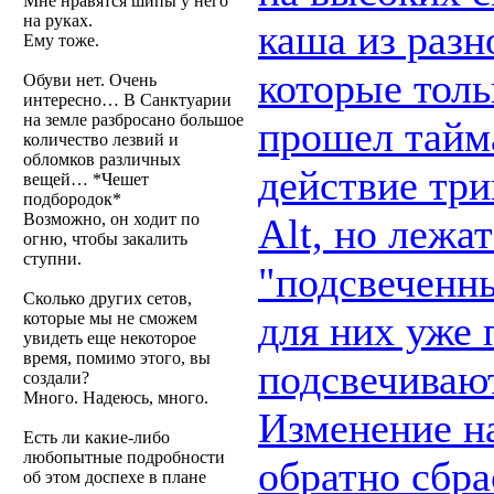
Мне нравятся шипы у него
на руках.
каша из раз
Ему тоже.
которые толь
Обуви нет. Очень
интересно… В Санктуарии
на земле разбросано большое
прошел тайма
количество лезвий и
обломков различных
действие три
вещей… *Чешет
подбородок*
Возможно, он ходит по
Alt, но лежа
огню, чтобы закалить
ступни.
"подсвеченны
Сколько других сетов,
для них уже 
которые мы не сможем
увидеть еще некоторое
время, помимо этого, вы
подсвечивают
создали?
Много. Надеюсь, много.
Изменение на
Есть ли какие-либо
любопытные подробности
обратно сбра
об этом доспехе в плане