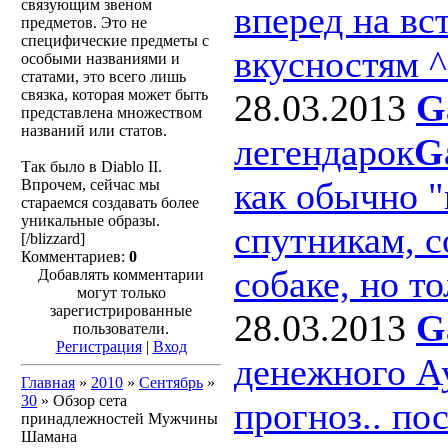
связующим звеном
вперед на вс
предметов. Это не
специфические предметы с
вкусностям ^
особыми названиями и
статами, это всего лишь
связка, которая может быть
28.03.2013
G
представлена множеством
названий или статов.
легендарок
G
Так было в Diablo II.
как обычно 
Впрочем, сейчас мы
стараемся создавать более
уникальные образы.
спутникам, с
[/blizzard]
Комментариев:
0
собаке, но то
Добавлять комментарии
могут только
зарегистрированные
28.03.2013
G
пользователи.
Регистрация
|
Вход
денежного А
Главная
»
2010
»
Сентябрь
»
30
» Обзор сета
прогноз.. по
принадлежностей Мужчины
Шамана