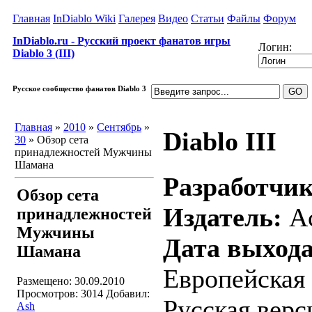
Главная
InDiablo Wiki
Галерея
Видео
Статьи
Файлы
Форум
InDiablo.ru - Русский проект фанатов игры
Логин:
Diablo 3 (III)
Русское сообщество фанатов Diablo 3
Главная
»
2010
»
Сентябрь
»
Diablo III
30
» Обзор сета
принадлежностей Мужчины
Шамана
Разработчик
Обзор сета
Издатель:
Ac
принадлежностей
Мужчины
Дата выхода
Шамана
Европейская 
Размещено: 30.09.2010
Просмотров: 3014
Добавил:
Русская верс
Ash