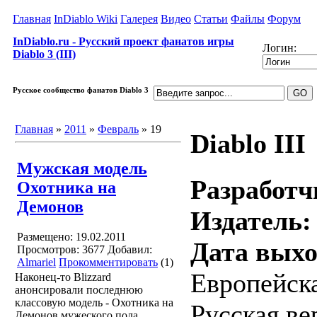
Главная
InDiablo Wiki
Галерея
Видео
Статьи
Файлы
Форум
InDiablo.ru - Русский проект фанатов игры
Логин:
Diablo 3 (III)
Русское сообщество фанатов Diablo 3
Главная
»
2011
»
Февраль
»
19
Diablo III
Мужская модель
Разработч
Охотника на
Демонов
Издатель:
Размещено: 19.02.2011
Дата выхо
Просмотров: 3677
Добавил:
Almariel
Прокомментировать
(1)
Европейска
Наконец-то Blizzard
анонсировали последнюю
классовую модель - Охотника на
Русская ве
Демонов мужеского пола.