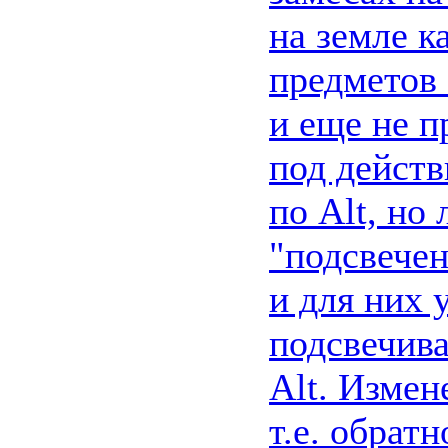
на земле 
предметов 
и еще не п
под действ
по Alt, но
"подсвечен
и для них 
подсвечива
Alt. Измен
т.е. обрат