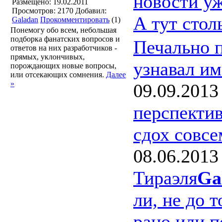
новости уж
Размещено: 19.02.2011
Просмотров: 2170
Добавил:
А тут сто
Galadan
Прокомментировать
(1)
Понемогу обо всем, небольшая
подборка фанатских вопросов и
Печально п
ответов на них разработчиков -
прямых, уклончивых,
узнавал им
порождающих новые вопросы,
или отсекающих сомнения.
Далее
»
09.09.2013
перспектив
сдох совс
08.06.2013
Тираэля
Ga
ли, не до т
рано или п