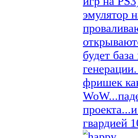
игр на PS
эмулятор н
проваливаю
открываютс
будет база
генерации.
фришек как
WoW...пад
проекта...
гвардией 