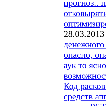
прогноз.. 
отковырять
оптимизиро
28.03.2013
денежного
опасно, оп
аук то ясно
возможност
Код расков
средств ап