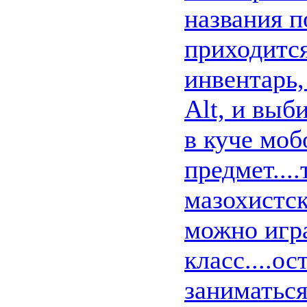
названия п
приходится
инвентарь
Alt, и выб
в куче моб
предмет...
мазохистс
можно игра
класс....о
заниматься