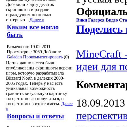
Добавили к арту десяток
Официаль
скриншотов и раздали
страждущим несколько
интервью...
Далее »
Вики
Галерея
Видео
Ста
Поделись 
Каким все могло
быть
Размещено: 19.02.2011
MineCraft 
Просмотров: 3069
Добавил:
Galadan
Прокомментировать
(0)
Не так давно в сети были
идеи для п
опубликованы скриншоты версии
игры, которую разрабатывала
Blizzard North в далеких 2000-
Коммента
2005 годах. Теперь у нас есть
уникальная возможность
сравнить визуальную картинку
того, что могло получиться, и
18.09.2013
того, что мы в итоге имеем.
Далее
»
перспектив
Вопросы и ответы