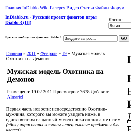
Главная
InDiablo Wiki
Галерея
Видео
Статьи
Файлы
Форум
InDiablo.ru - Русский проект фанатов игры
Логин:
Diablo 3 (III)
Русское сообщество фанатов Diablo 3
Главная
»
2011
»
Февраль
»
19
» Мужская модель
Охотника на Демонов
Мужская модель Охотника на
Демонов
Размещено: 19.02.2011
Просмотров: 3678
Добавил:
Almariel
Первая часть новости: непосредственно Охотник-
мужчина, которого вы можете увидеть ниже, в
единственном на данный момент показанном арте с ним
(сбоку нарисованы колчаны - специальные предметы для
класса)
: