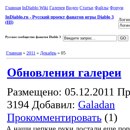
Главная
InDiablo Wiki
Галерея
Видео
Статьи
Файлы
Форум
InDiablo.ru - Русский проект фанатов игры Diablo 3
Логин
(III)
Русское сообщество фанатов Diablo 3
Главная
»
2011
»
Декабрь
»
05
Обновления галереи
Размещено: 05.12.2011
Пр
3194
Добавил:
Galadan
Прокомментировать
(1)
А наши цепкие руки достали еще по