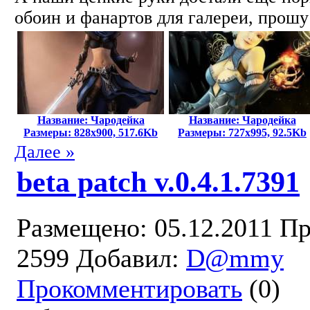
обоин и фанартов для галереи, прошу
Название: Чародейка
Название: Чародейка
Размеры: 828x900, 517.6Kb
Размеры: 727x995, 92.5Kb
Далее »
beta patch v.0.4.1.7391
Размещено: 05.12.2011
Пр
2599
Добавил:
D@mmy
Прокомментировать
(0)