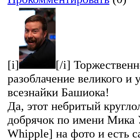
[i]
[/i] Торжествен
разоблачение великого и 
всезнайки Башиока!
Да, этот небритый кругл
добрячок по имени Мика 
Whipple] на фото и есть