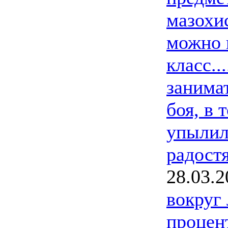
мазохи
можно и
класс..
занима
боя, в 
упылил
радост
28.03.2
вокруг
процен