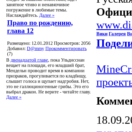
занятное чтиво и ненавязчивое
Офици
погружение в любимые темы.
Наслаждайтесь.
Далее »
www.di
Право по рождению,
глава 12
Вики
Галерея
В
Подели
Размещено: 12.01.2012
Просмотров: 2056
Добавил:
D@mmy
Прокомментировать
(7)
В
двенадцатой главе
, пока Ульдиссиан
вещает на площади, его младший брат,
MineCr
Мендельн проводит время в компании
призраков, прогуливается по кладбищу,
проект
слышит голоса и щупает надгробия. Нет,
это не галлюциногенные грибы. Это его
выбрал дракон. Не верите - читайте главу.
Далее »
Комме
18.09.2