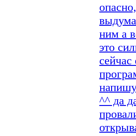
опасно,
выдумал
ним а 
это сил
сейчас 
програ
напишу
^^ да д
провали
открыва