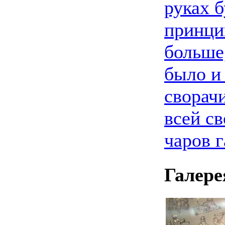
руках б
принци
больше
было и
сворач
всей с
чаров 
Галере