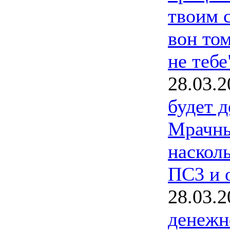
твоим 
вон том
не тебе"
28.03.2
будет 
Мрачны
насколь
ПС3 и 
28.03.2
денежн