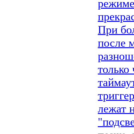
режим
прекрас
При бо
после 
разнош
только
таймаут
триггер
лежат 
"подсв