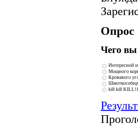
Зареги
Опрос
Чего вы
Интересной и
Мощного кор
Кровавого уга
Шмоткособир
kill kill KILL!
Резуль
Прогол