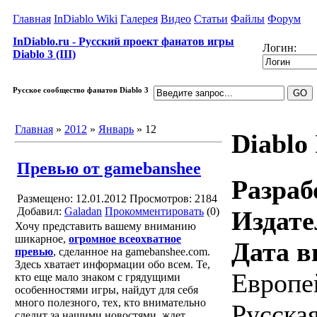
Главная
InDiablo Wiki
Галерея
Видео
Статьи
Файлы
Форум
InDiablo.ru - Русский проект фанатов игры
Логин:
Diablo 3 (III)
Русское сообщество фанатов Diablo 3
Главная
»
2012
»
Январь
»
12
Diablo 
Превью от gamebanshee
Разраб
Размещено: 12.01.2012
Просмотров: 2184
Добавил:
Galadan
Прокомментировать
(0)
Издате
Хочу представить вашему вниманию
шикарное,
огромное всеохватное
Дата в
превью
, сделанное на gamebanshee.com.
Здесь хватает информации обо всем. Те,
Европей
кто еще мало знаком с грядущими
особенностями игры, найдут для себя
много полезного, тех, кто внимательно
Русская
следит за нашими новостями, ждет