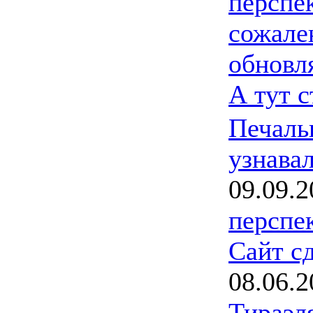
перспе
сожале
обновл
А тут 
Печаль
узнавал
09.09.2
перспе
Сайт с
08.06.2
Тираэл