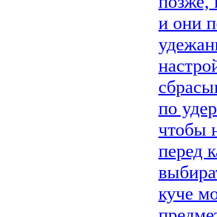
позже, 
и они 
удежан
настрой
сбрасы
по уде
чтобы 
перед 
выбира
куче мо
предмет