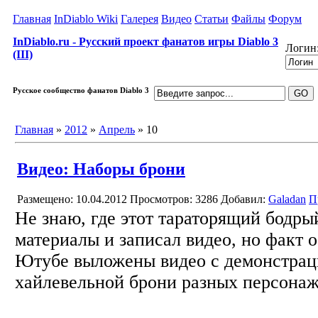
Главная
InDiablo Wiki
Галерея
Видео
Статьи
Файлы
Форум
InDiablo.ru - Русский проект фанатов игры Diablo 3
Логин
(III)
Русское сообщество фанатов Diablo 3
Главная
»
2012
»
Апрель
»
10
Видео: Наборы брони
Размещено: 10.04.2012
Просмотров: 3286
Добавил:
Galadan
П
Не знаю, где этот тараторящий бодры
материалы и записал видео, но факт о
Ютубе выложены видео с демонстрац
хайлевельной брони разных персона