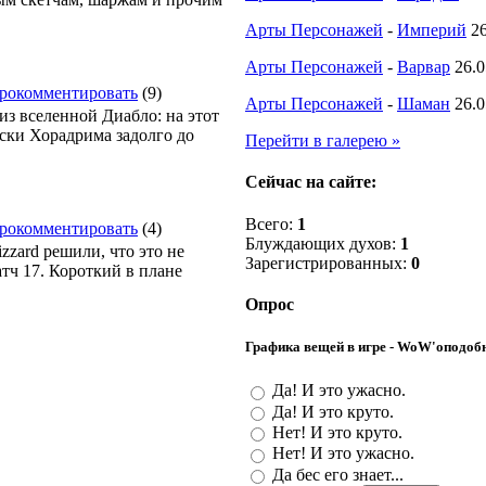
Арты Персонажей
-
Империй
2
Арты Персонажей
-
Варвар
26.0
рокомментировать
(9)
Арты Персонажей
-
Шаман
26.0
 из вселенной Диабло: на этот
оиски Хорадрима задолго до
Перейти в галерею »
Сейчас на сайте:
Всего:
1
рокомментировать
(4)
Блуждающих духов:
1
zzard решили, что это не
Зарегистрированных:
0
тч 17. Короткий в плане
Опрос
Графика вещей в игре - WoW'оподоб
Да! И это ужасно.
Да! И это круто.
Нет! И это круто.
Нет! И это ужасно.
Да бес его знает...