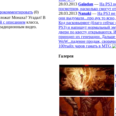
28.03.2013
Galadan
—
На PS3 н
посмотрим, насколько смогут от
рокомментировать
(0)
28.03.2013
Nanaki
—
На PS3 не
ыложат Монаха? Угадал! В
они выдумали...про аук то ясно
й с описанием
класса,
Код расковыряют (благо сейчас 
традиционным видео.
PS3) и напишут нормальный эмул
двери по квесту открываются. И
принцип их генерации. Дальше б
WoW...падение продаж, сворачи
100тыйх чаров гамать в MTG
Галерея