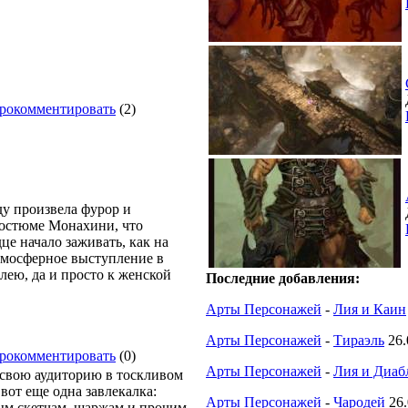
рокомментировать
(2)
ду произвела фурор и
костюме Монахини, что
це начало заживать, как на
атмосферное выступление в
ею, да и просто к женской
Последние добавления:
Арты Персонажей
-
Лия и Каин
Арты Персонажей
-
Тираэль
26.
рокомментировать
(0)
Арты Персонажей
-
Лия и Диабл
ь свою аудиторию в тоскливом
 вот еще одна завлекалка:
Арты Персонажей
-
Чародей
26
ым скетчам, шаржам и прочим