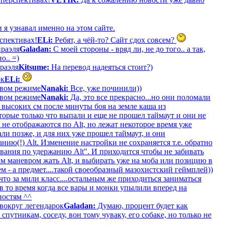
 я узнавал именно на этом сайте.
рспективах!
ELi:
Ребят, а чёй-то? Сайт сдох совсем?
раэля
Galadan:
С моей стороны - вряд ли, не до того.. а так,
о.. =)
раэля
Kitsume:
На перевод надеяться стоит?)
ок
ELi:
оевом режиме
Nanaki:
Все, уже починили))
оевом режиме
Nanaki:
Да, это все прекрасно...но они поломали
 высоких см после минуты боя на земле каша из
торые только что выпали и еще не прошел таймаут и они не
 не отображаются по Alt, но лежат некоторое время уже
ли позже, и для них уже прошел таймаут, и они
нию(!) Alt. Изменение настройки не сохраняется т.е. обратно
вания по удержанию Alt". И приходится чтобы не забивать
м маневром жать Alt, и выбирать уже на моба или позицию в
м - а предмет....такой своеобразный мазохистский геймплей))
то за мили класс....остальным же приходиться заниматься
в то время когда все вары и монки упылили вперед на
ностям ^^
вокруг легендарок
Galadan:
Думаю, процент будет как
путникам, соседу, вон тому чуваку, его собаке, но только не