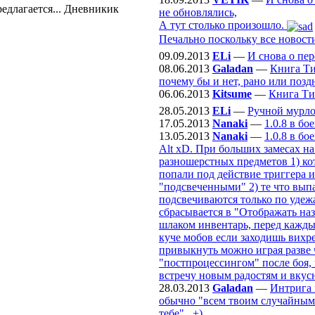
едлагается... Дневникик
не обновлялись,
А тут столько произошло.
Печально поскольку все новости
09.09.2013
ELi
—
И снова о пе
08.06.2013
Galadan
—
Книга Ти
почему бы и нет, рано или поздн
06.06.2013
Kitsume
—
Книга Ти
28.05.2013
ELi
—
Ручной мурл
17.05.2013
Nanaki
—
1.0.8 в б
13.05.2013
Nanaki
—
1.0.8 в б
Alt xD. При больших замесах на
разношерстных предметов 1) ко
попали под действие триггера и
"подсвеченными" 2) те что выпа
подсвечиваются только по удежа
сбрасывается в "Отображать наз
шлаком инвентарь, перед кажды
куче мобов если заходишь вихре
привыкнуть можно играя разве ч
"постпроцессингом" после боя, 
встречу новым радостям и вкус
28.03.2013
Galadan
—
Интрига 
обычно "всем твоим случайным с
тебе".. +)