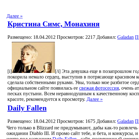
Далее »
Кристина Симс, Монахиня
Размещено: 18.04.2012
Просмотров: 2217
Добавил:
Galadan
П
[i]
[/i] Эта девушка еще в позапрошлом го
покорила немало сердец, выступив в потрясающе красивом 
сделала собственными руками. Увы, только мое разбитое серд
официальном сайте появилась ее
свежая фотосессия
, очень 
песках пустыни. Всем неравнодушным к качественному коспл
красоте, рекомендуется к просмотру.
Далее »
Daily Fallen
Размещено: 18.04.2012
Просмотров: 1675
Добавил:
Galadan
П
Чего только в Blizzard не придумывают, дабы как-то развлеч
ожидании Diablo III. И промо сайт тебе, и бета, и конкурсы, и
нечто под названием
Daily Fallen
- сайт, посвященный смешн