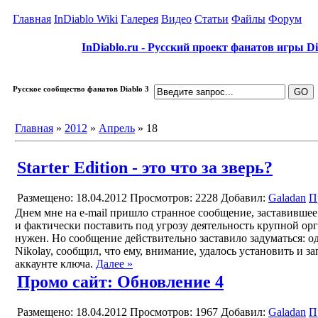
Главная
InDiablo Wiki
Галерея
Видео
Статьи
Файлы
Форум
InDiablo.ru - Русский проект фанатов игры Dia
Русское сообщество фанатов Diablo 3
Главная
»
2012
»
Апрель
»
18
Starter Edition - это что за зверь?
Размещено: 18.04.2012
Просмотров: 2228
Добавил:
Galadan
П
Днем мне на e-mail пришло странное сообщение, заставивше
и фактически поставить под угрозу деятельность крупной орг
нужен. Но сообщение действительно заставило задуматься: о
Nikolay, сообщил, что ему, внимание, удалось установить и за
аккаунте ключа.
Далее »
Промо сайт: Обновление 4
Размещено: 18.04.2012
Просмотров: 1967
Добавил:
Galadan
П