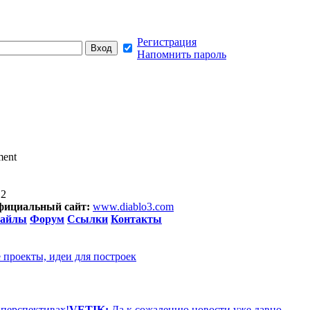
Регистрация
Напомнить пароль
ment
12
фициальный сайт:
www.diablo3.com
айлы
Форум
Ссылки
Контакты
 проекты, идеи для построек
 перспективах!
VETIK:
Да к сожалению новости уже давно