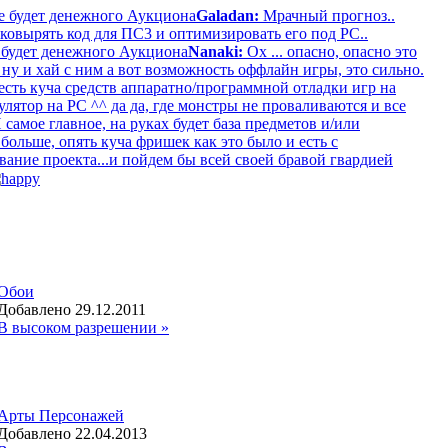
е будет денежного Аукциона
Galadan:
Мрачный прогноз..
ковырять код для ПС3 и оптимизировать его под РС..
 будет денежного Аукциона
Nanaki:
Ох ... опасно, опасно это
, ну и хай с ним а вот возможность оффлайн игры, это сильно.
есть куча средств аппаратно/программной отладки игр на
ятор на PC ^^ да да, где монстры не проваливаются и все
 самое главное, на руках будет база предметов и/или
ольше, опять куча фришек как это было и есть с
вание проекта...и пойдем бы всей своей бравой гвардией
Обои
Добавлено 29.12.2011
В высоком разрешении »
Арты Персонажей
Добавлено 22.04.2013