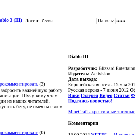
blo 3 (III)
Логин:
Пароль:
Diablo III
Разработчик:
Blizzard Entertain
Издатель:
Activision
Дата выхода:
рокомментировать
(3)
Европейская версия - 15 мая 20
Русская версия - 7 июня 2012
О
е забросить важнейшую работу
Вики
Галерея
Видео
Статьи
Ф
анизации. Шучу, кому я там
Поделись новостью!
дин из наших читателей,
пустить бету, не имея на своем
MineCraft - креативные эпичные
Комментарии
рокомментировать
(0)
18.09.2013
VETIK
—
И снова о