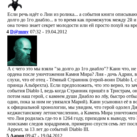
Если речь идёт о Лии из ролика... а события книги описыва
долго до 1го диабло... в то время как промежуток между 2й и 
она точно знает секрет молодости или ей просто похуй на вр
4
D@mmy
07:32 - 19.04.2012
А с чего это мы взяли "за долго до 1го диабло"? Каин что, н
ордена после уничтожения Камня Мира? Лия - дочь Адрии, ве
слухи, что её отец - Тёмный Странник (герой-воин Diablo I, 
принца Альбрехта). Если предположить, что это верно, то зач
события Diablo I, ведь когда Странник пришёл в Тристрам, о
потом наш герой, с камнем души Диабло во лбу, быстро отбы
один, пока за ним не увязался Марий). Каин усыновил её в в
к официальной хронологии, мы увидим, что герой одолел Ди
кеджистанскому летоисчислению, а Камень Мира уничтожен 
что Лия родилась где-то в 1264 году, приходим к выводу, что
поисками следов хорадримов, примерно спустя семь лет после
Арреат, за 13 лет до событий Diablo III.
5
Аарон
09:47 - 19.04.2012