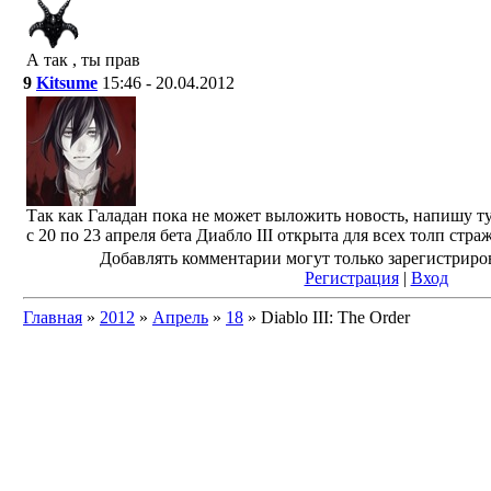
А так , ты прав
9
Kitsume
15:46 - 20.04.2012
Так как Галадан пока не может выложить новость, напишу ту
с 20 по 23 апреля бета Диабло III открыта для всех толп стр
Добавлять комментарии могут только зарегистриро
Регистрация
|
Вход
Главная
»
2012
»
Апрель
»
18
» Diablo III: The Order