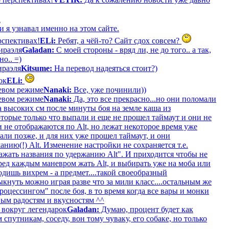
и я узнавал именно на этом сайте.
рспективах!
ELi:
Ребят, а чёй-то? Сайт сдох совсем?
ираэля
Galadan:
С моей стороны - вряд ли, не до того.. а так,
о.. =)
ираэля
Kitsume:
На перевод надеяться стоит?)
ок
ELi:
оевом режиме
Nanaki:
Все, уже починили))
оевом режиме
Nanaki:
Да, это все прекрасно...но они поломали
а высоких см после минуты боя на земле каша из
торые только что выпали и еще не прошел таймаут и они не
и не отображаются по Alt, но лежат некоторое время уже
али позже, и для них уже прошел таймаут, и они
нию(!) Alt. Изменение настройки не сохраняется т.е.
ажать названия по удержанию Alt". И приходится чтобы не
ред каждым маневром жать Alt, и выбирать уже на моба или
дишь вихрем - а предмет....такой своеобразный
кнуть можно играя разве что за мили класс....остальным же
роцессингом" после боя, в то время когда все вары и монки
вым радостям и вкусностям ^^
 вокруг легендарок
Galadan:
Думаю, процент будет как
путникам, соседу, вон тому чуваку, его собаке, но только