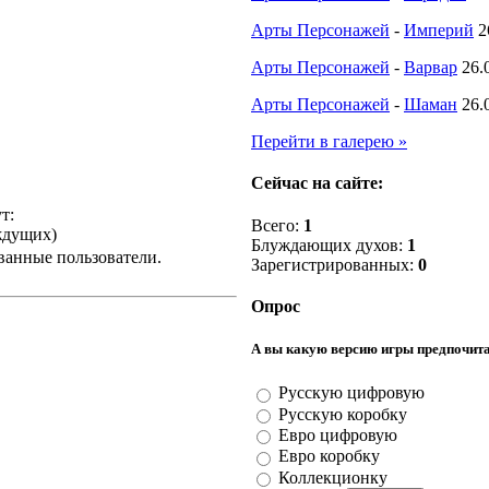
Арты Персонажей
-
Империй
2
Арты Персонажей
-
Варвар
26.
Арты Персонажей
-
Шаман
26.
Перейти в галерею »
Сейчас на сайте:
т:
Всего:
1
аждущих)
Блуждающих духов:
1
ванные пользователи.
Зарегистрированных:
0
Опрос
А вы какую версию игры предпочит
Русскую цифровую
Русскую коробку
Евро цифровую
Евро коробку
Коллекционку