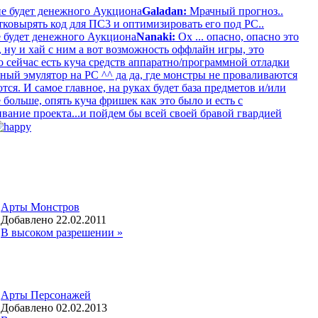
не будет денежного Аукциона
Galadan:
Мрачный прогноз..
тковырять код для ПС3 и оптимизировать его под РС..
е будет денежного Аукциона
Nanaki:
Ох ... опасно, опасно это
, ну и хай с ним а вот возможность оффлайн игры, это
о сейчас есть куча средств аппаратно/программной отладки
ный эмулятор на PC ^^ да да, где монстры не проваливаются
тся. И самое главное, на руках будет база предметов и/или
больше, опять куча фришек как это было и есть с
вание проекта...и пойдем бы всей своей бравой гвардией
Арты Монстров
Добавлено 22.02.2011
В высоком разрешении »
Арты Персонажей
Добавлено 02.02.2013