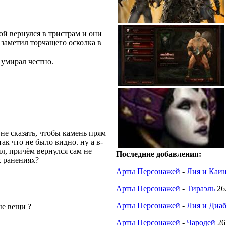
ой вернулся в тристрам и они
 заметил торчащего осколка в
 умирал честно.
не сказать, чтобы камень прям
так что не было видно. ну а в-
ил, причём вернулся сам не
Последние добавления:
х ранениях?
Арты Персонажей
-
Лия и Каи
Арты Персонажей
-
Тираэль
26
Арты Персонажей
-
Лия и Диабл
ые вещи ?
Арты Персонажей
-
Чародей
26