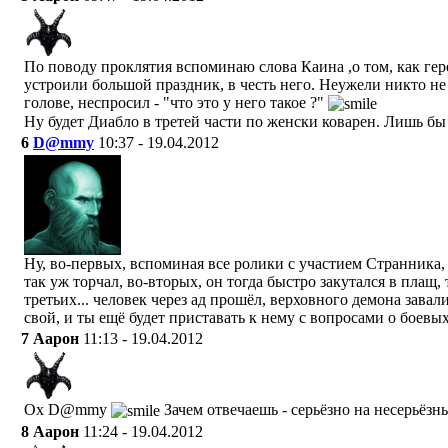
По поводу проклятия вспоминаю слова Каина ,о том, как гер
устроили большой праздник, в честь него. Неужели никто не
голове, неспросил - "что это у него такое ?"
Ну будет Диабло в третей части по женски коварен. Лишь бы
6
D@mmy
10:37 - 19.04.2012
Ну, во-первых, вспоминая все ролики с участием Странника, 
так уж торчал, во-вторых, он тогда быстро закутался в плащ, 
третьих... человек через ад прошёл, верховного демона завал
свой, и ты ещё будет приставать к нему с вопросами о боевы
7
Аарон
11:13 - 19.04.2012
Ох D@mmy
Зачем отвечаешь - серьёзно на несерьёзн
8
Аарон
11:24 - 19.04.2012