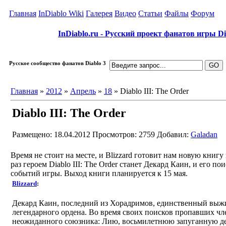
Главная
InDiablo Wiki
Галерея
Видео
Статьи
Файлы
Форум
InDiablo.ru - Русский проект фанатов игры Dia
Русское сообщество фанатов Diablo 3
Главная
»
2012
»
Апрель
»
18
» Diablo III: The Order
Diablo III: The Order
Размещено: 18.04.2012
Просмотров: 2759
Добавил:
Galadan
Время не стоит на месте, и Blizzard готовит нам новую книгу
раз героем Diablo III: The Order станет Декард Каин, и его п
событий игры. Выход книги планируется к 15 мая.
Blizzard
:
Декард Каин, последний из Хорадримов, единственный выж
легендарного ордена. Во время своих поисков пропавших чле
неожиданного союзника: Лию, восьмилетнюю запуганную де