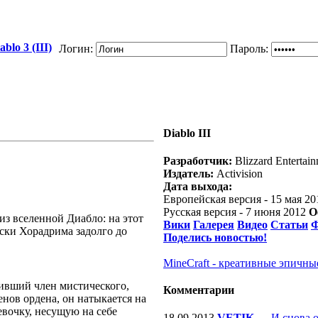
blo 3 (III)
Логин:
Пароль:
Diablo III
Разработчик:
Blizzard Entertai
Издатель:
Activision
Дата выхода:
Европейская версия - 15 мая 20
Русская версия - 7 июня 2012
О
 из вселенной Диабло: на этот
Вики
Галерея
Видео
Статьи
оиски Хорадрима задолго до
Поделись новостью!
MineCraft - креативные эпичны
ивший член мистического,
Комментарии
нов ордена, он натыкается на
вочку, несущую на себе
18.09.2013
VETIK
—
И снова 