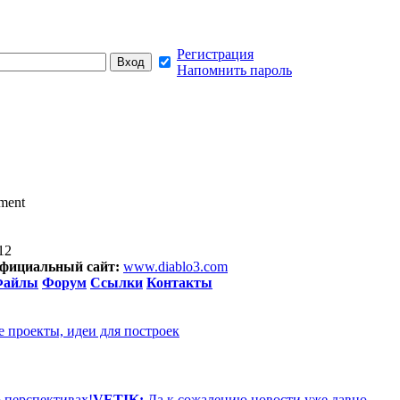
Регистрация
Напомнить пароль
nment
12
фициальный сайт:
www.diablo3.com
Файлы
Форум
Ссылки
Контакты
е проекты, идеи для построек
о перспективах!
VETIK:
Да к сожалению новости уже давно