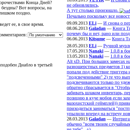
пророчествами Конца Дней?
не обновлялись,
 бездны? Вот вопросы, на
А тут столько произошло.
слишком поздно.
Печально поскольку все новост
09.09.2013
ELi
—
И снова о пе
дет ее, в свое время.
08.06.2013
Galadan
—
Книга Т
почему бы и нет, рано или поздн
омментариев:
06.06.2013
Kitsume
—
Книга Т
28.05.2013
ELi
—
Ручной мурл
17.05.2013
Nanaki
—
1.0.8 в б
13.05.2013
Nanaki
—
1.0.8 в б
Alt xD. При больших замесах н
-подобен Диабло в третьей
разношерстных предметов 1) ко
попали под действие триггера 
"подсвеченными" 2) те что вып
подсвечиваются только по удежа
обратно сбрасывается в "Отобр
забивать шлаком инвентарь, пе
позицию в куче мобов если захо
мазохистский геймплей)) привы
приходиться заниматься "постп
упылили вперед на встречу но
28.03.2013
Galadan
—
Интрига
обычно "всем твоим случайным с
не тебе".. +)