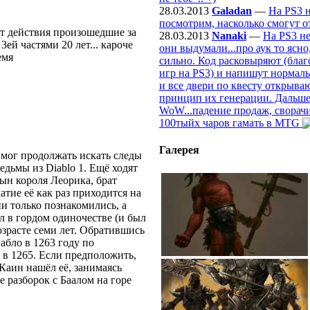
28.03.2013
Galadan
—
На PS3 
посмотрим, насколько смогут о
ют действия произошедшие за
28.03.2013
Nanaki
—
На PS3 н
3ей частями 20 лет... кароче
они выдумали...про аук то ясно
емя
сильно. Код расковыряют (благ
игр на PS3) и напишут нормаль
и все двери по квесту открываю
принцип их генерации. Дальше 
WoW...падение продаж, сворачи
100тыйх чаров гамать в MTG
Галерея
е мог продолжать искать следы
дьмы из Diablo 1. Ещё ходят
сын короля Леорика, брат
атие её как раз приходится на
ни только познакомились, а
л в гордом одиночестве (и был
озрасте семи лет. Обратившись
абло в 1263 году по
в 1265. Если предположить,
 Каин нашёл её, занимаясь
 разборок с Баалом на горе