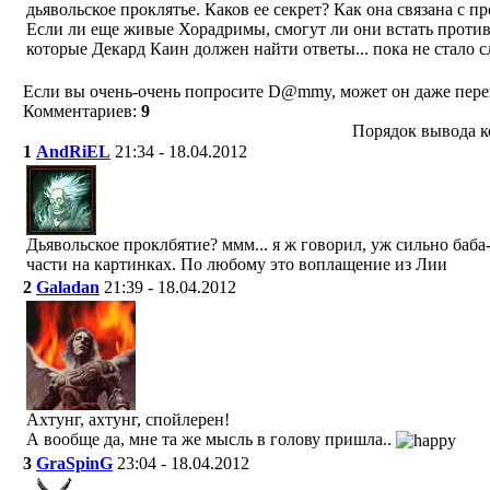
дьявольское проклятье. Каков ее секрет? Как она связана с 
Если ли еще живые Хорадримы, смогут ли они встать против
которые Декард Каин должен найти ответы... пока не стало 
Если вы очень-очень попросите D@mmy, может он даже переве
Комментариев:
9
Порядок вывода к
1
AndRiEL
21:34 - 18.04.2012
Дьявольское проклбятие? ммм... я ж говорил, уж сильно баба
части на картинках. По любому это воплащение из Лии
2
Galadan
21:39 - 18.04.2012
Ахтунг, ахтунг, спойлерен!
А вообще да, мне та же мысль в голову пришла..
3
GraSpinG
23:04 - 18.04.2012