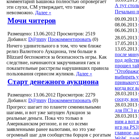
комментарий Башиока полностью опровергает
А тут стол
эти слухи, СМ утверждает, что такое
Печально п
невозможно.
Далее »
09.09.2013
Мочи читеров
08.06.2013
06.06.2013
Размещено: 13.06.2012
Просмотров: 2519
28.05.2013
Добавил:
D@mmy
Прокомментировать
(0)
17.05.2013
Ничего удивительного в том, что чем ближе
13.05.2013
релиз Валютного Аукциона, тем больше в
после мину
Blizzard беспокоятся за безопасность игры. Как
под действ
следствие, начинаются закручивания гаек и
прошел тай
показательные расстрелы нарушивших правила
"Отображат
пользования сервисом жуликов.
Далее »
выбирать у
Старт денежного аукциона
привыкнуть
когда все 
28.03.2013
Размещено: 13.06.2012
Просмотров: 2279
соседу, вон
Добавил:
D@mmy
Прокомментировать
(0)
28.03.2013
Прогресс шагает по планете семимильными
для ПС3 и 
шагами, и вот уже запущен Аукцион за
28.03.2013
реальные деньги. Пока что только в
ним а вот 
Американском регионе, и не со всеми
игр на PS3
заявленными ранее валютами, но это уже
главное, н
огромный шаг для сообщества борцов с рогатым
WoW...паде