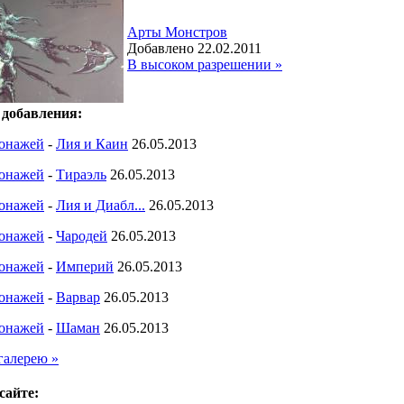
Арты Монстров
Добавлено 22.02.2011
В высоком разрешении »
 добавления:
онажей
-
Лия и Каин
26.05.2013
онажей
-
Тираэль
26.05.2013
онажей
-
Лия и Диабл...
26.05.2013
онажей
-
Чародей
26.05.2013
онажей
-
Империй
26.05.2013
онажей
-
Варвар
26.05.2013
онажей
-
Шаман
26.05.2013
галерею »
сайте: