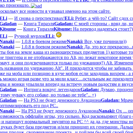
ько произошло.
оскольку все новости я узнавал именно на этом сайте.
ELi
—
И снова о перспективах!
ELi:
Ребят, а чёй-то? Сайт сдох 
Galadan
—
Книга Тираэля
Galadan:
С моей стороны - вряд ли, не 
Kitsume
—
Книга Тираэля
Kitsume:
На перевод надеяться стоит?)
ELi
—
Ручной мурлок
ELi:
Nanaki
—
1.0.8 в боевом режиме
Nanaki:
Все, уже починили))
Nanaki
—
1.0.8 в боевом режиме
Nanaki:
Да, это все прекрасно.
ты боя на земле каша из разношерстных предметов 1) которые то
ие триггера и не отображаются по Alt, но лежат некоторое время
маут, и они подсвечиваются только по удежанию(!) Alt. Изменени
ь названия по удержанию Alt". И приходится чтобы не забивать
же на моба или позицию в куче мобов если заходишь вихрем - а 
 можно играя разве что за мили класс....остальным же приходить
вары и монки упылили вперед на встречу новым радостям и вкус
Galadan
—
Интрига вокруг легендарок
Galadan:
Думаю, процент
 тому чуваку, его собаке, но только не тебе".. +)
Galadan
—
На PS3 не будет денежного Аукциона
Galadan:
Мрачн
оптимизировать его под РС..
Nanaki
—
На PS3 не будет денежного Аукциона
Nanaki:
Ох ... о
возможность оффлайн игры, это сильно. Код расковыряют (благо 
) и напишут нормальный эмулятор на PC ^^ да да, где монстры н
а руках будет база предметов и/или принцип их генерации. Дальш
ние продаж, сворачивание проекта...и пойдем бы всей своей бр