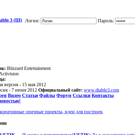
blo 3 (III)
Логин:
Пароль:
ик:
Blizzard Entertainment
ctivision
да:
я версия - 15 мая 2012
рсия - 7 июня 2012
Официальный сайт:
www.diablo3.com
рея
Видео
Статьи
Файлы
Форум
Ссылки
Контакты
новостью!
- креативные эпичные проекты, идеи для построек
рии
VETIK
—
И снова о перспективах!
VETIK:
Да к сожалению ново