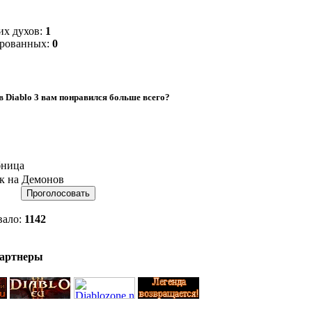
х духов:
1
ированных:
0
в Diablo 3 вам понравился больше всего?
ница
к на Демонов
вало:
1142
партнеры