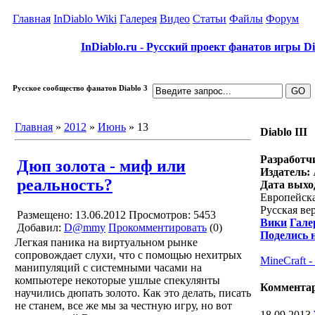
Главная
InDiablo Wiki
Галерея
Видео
Статьи
Файлы
Форум
InDiablo.ru - Русский проект фанатов игры Dia
Русское сообщество фанатов Diablo 3
Главная
»
2012
»
Июнь
»
13
Diablo III
Разработч
Дюп золота - миф или
Издатель:
A
реальность?
Дата выхо
Европейска
Русская ве
Размещено: 13.06.2012
Просмотров: 5453
Вики
Гале
Добавил:
D@mmy
Прокомментировать
(0)
Поделись 
Легкая паника на виртуальном рынке
сопровождает слухи, что с помощью нехитрых
MineCraft 
манипуляций с системными часами на
компьютере некоторые ушлые спекулянты
Коммента
научились дюпать золото. Как это делать, писать
не станем, все же мы за честную игру, но вот
18.09.2013