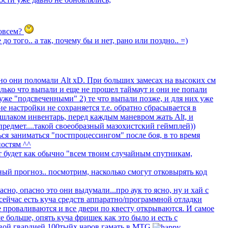
совсем?
до того.. а так, почему бы и нет, рано или поздно.. =)
..но они поломали Alt xD. При больших замесах на высоких см
лько что выпали и еще не прошел таймаут и они не попали
 уже "подсвеченными" 2) те что выпали позже, и для них уже
е настройки не сохраняется т.е. обратно сбрасывается в
 шлаком инвентарь, перед каждым маневром жать Alt, и
предмет....такой своеобразный мазохистский геймплей))
ся заниматься "постпроцессингом" после боя, в то время
ностям ^^
 будет как обычно "всем твоим случайным спутникам,
ый прогноз.. посмотрим, насколько смогут отковырять код
пасно, опасно это они выдумали...про аук то ясно, ну и хай с
сейчас есть куча средств аппаратно/программной отладки
е проваливаются и все двери по квесту открываются. И самое
е больше, опять куча фришек как это было и есть с
авой гвардией 100тыйх чаров гамать в MTG