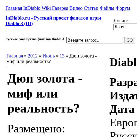
Главная
InDiablo Wiki
Галерея
Видео
Статьи
Файлы
Форум
InDiablo.ru - Русский проект фанатов игры
Логин:
Diablo 3 (III)
Русское сообщество фанатов Diablo 3
Главная
»
2012
»
Июнь
»
13
» Дюп золота -
Diabl
миф или реальность?
Дюп золота -
Разр
миф или
Изда
реальность?
Дата
Европ
Размещено:
Русск