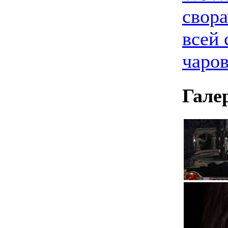
свора
всей 
чаро
Гале