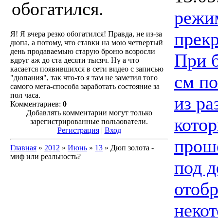
обогатился.
режи
прекр
Я! Я вчера резко обогатился! Правда, не из-за
дюпа, а потому, что ставки на мою четвертый
день продаваемыю старую броню возросли
При 
вдруг аж до ста десяти тысяч. Ну а что
касается появившихся в сети видео с записью
см по
"дюпания", так что-то я там не заметил того
самого мега-способа заработать состояние за
пол часа.
из ра
Комментариев:
0
Добавлять комментарии могут только
котор
зарегистрированные пользователи.
Регистрация
|
Вход
проше
Главная
»
2012
»
Июнь
»
13
» Дюп золота -
миф или реальность?
под д
отобр
некот