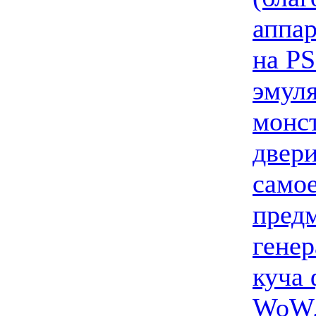
аппар
на P
эмуля
монст
двери
самое
предм
генер
куча 
WoW.