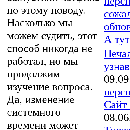
персп
по этому поводу.
сожа
Насколько мы
обнов
можем судить, этот
А тут
способ никогда не
Печал
работал, но мы
узнав
продолжим
09.09
изучение вопроса.
персп
Да, изменение
Сайт
системного
08.06
времени может
Тира