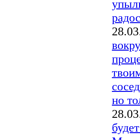
упыл
радос
28.03
вокру
проце
твои
сосед
но то
28.03
буде