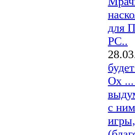
Мрач
наско
для П
РС..
28.03
буде
Ох ..
выдум
с ним
игры,
(благ