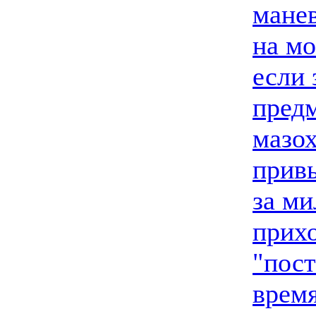
манев
на мо
если 
предм
мазох
привы
за ми
прихо
"пост
время