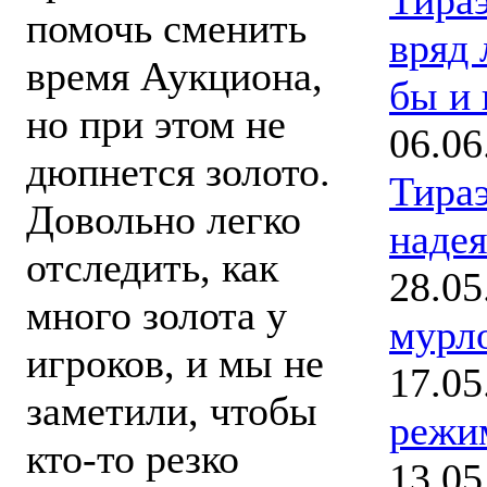
помочь сменить
вряд 
время Аукциона,
бы и 
но при этом не
06.06
дюпнется золото.
Тира
Довольно легко
надея
отследить, как
28.05
много золота у
мурл
игроков, и мы не
17.05
заметили, чтобы
режи
кто-то резко
13.05