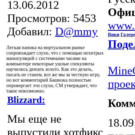
13.06.2012
Офиц
Просмотров: 5453
www.
Добавил:
D@mmy
Вики
Галер
Поде
Легкая паника на виртуальном рынке
сопровождает слухи, что с помощью нехитрых
манипуляций с системными часами на
компьютере некоторые ушлые спекулянты
MineC
научились дюпать золото. Как это делать,
писать не станем, все же мы за честную игру,
но вот комментарий Башиока полностью
проек
опровергает эти слухи, СМ утверждает, что
такое невозможно.
Blizzard:
Комм
Мы еще не
18.09
выпустили хотфикс