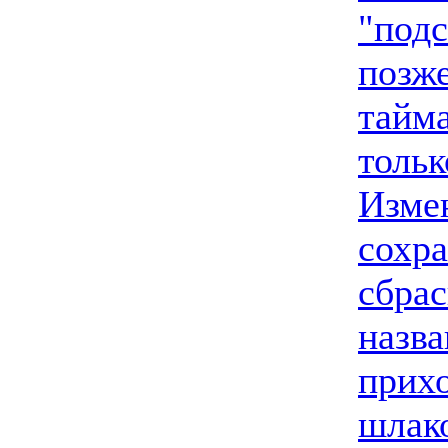
"подс
позже
тайма
тольк
Изме
сохра
сбрас
назва
прихо
шлак