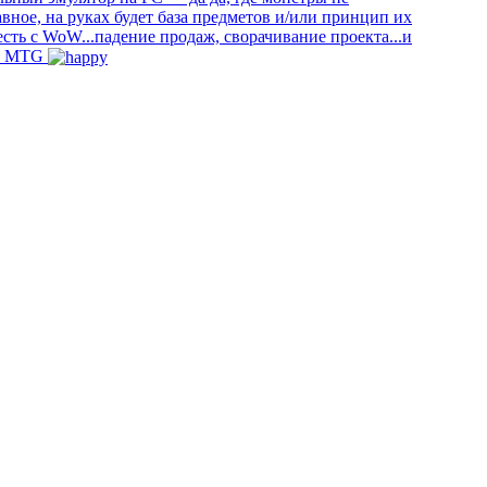
вное, на руках будет база предметов и/или принцип их
сть с WoW...падение продаж, сворачивание проекта...и
 в MTG