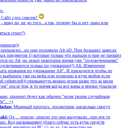
е.
? Сайт сдох совсем?
 вряд ли, не до того.. а так, почему бы и нет, рано или
ться стоит?)
очинили))
е прекрасно...но они поломали Alt xD. При больших замесах
ных предметов 1) которые только что выпали и еще не прошел
ются по Alt, но лежат некоторое время уже "подсвеченными"
подсвечиваются только по удежанию(!) Alt. Изменение
жать названия по удержанию Alt". И приходится чтобы не
и выбирать уже на моба или позицию в куче мобов если
кий геймплей)) привыкнуть можно играя разве что за мили
ом" после боя, в то время когда все вары и монки упылили
аю, процент будет как обычно "всем твоим случайным
е".. +)
ladan:
Мрачный прогноз.. посмотрим, насколько смогут
aki:
Ох ... опасно, опасно это они выдумали...про аук то
но. Код расковыряют (благо сейчас есть куча средств
ьный эмулятор на PC ^^ да да, где монстры не