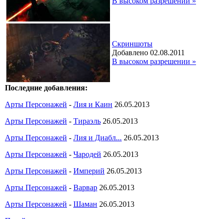
В высоком разрешении »
Скриншоты
Добавлено 02.08.2011
В высоком разрешении »
Последние добавления:
Арты Персонажей
-
Лия и Каин
26.05.2013
Арты Персонажей
-
Тираэль
26.05.2013
Арты Персонажей
-
Лия и Диабл...
26.05.2013
Арты Персонажей
-
Чародей
26.05.2013
Арты Персонажей
-
Империй
26.05.2013
Арты Персонажей
-
Варвар
26.05.2013
Арты Персонажей
-
Шаман
26.05.2013