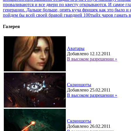
проваливаются и все двери по квесту открываются. И самое гла
генерации. Дальше больше, опять куча фришек как это было и е
пойдем бы всей своей бравой гвардией 100тыйх чаров гамать
Галерея
Аватары
Добавлено 12.12.2011
В высоком разрешении »
Скриншоты
Добавлено 25.02.2011
В высоком разрешении »
Скриншоты
Добавлено 26.02.2011