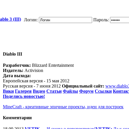
blo 3 (III)
Логин:
Пароль:
Diablo III
Разработчик:
Blizzard Entertainment
Издатель:
Activision
Дата выхода:
Европейская версия - 15 мая 2012
Русская версия - 7 июня 2012
Официальный сайт:
www.diablo
Вики
Галерея
Видео
Статьи
Файлы
Форум
Ссылки
Контак
Поделись новостью!
MineCraft - креативные эпичные проекты, идеи для построек
Комментарии
18.09.2013
VETIK
—
И снова о перспективах!
VETIK:
Да к со