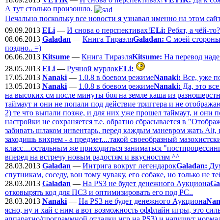
А тут столько произошло.
Печально поскольку все новости я узнавал именно на этом сайт
09.09.2013
ELi
—
И снова о перспективах!
ELi:
Ребят, а чёй-то
08.06.2013
Galadan
—
Книга Тираэля
Galadan:
С моей стороны -
поздно.. =)
06.06.2013
Kitsume
—
Книга Тираэля
Kitsume:
На перевод надея
28.05.2013
ELi
—
Ручной мурлок
ELi:
17.05.2013
Nanaki
—
1.0.8 в боевом режиме
Nanaki:
Все, уже п
13.05.2013
Nanaki
—
1.0.8 в боевом режиме
Nanaki:
Да, это вс
на высоких см после минуты боя на земле каша из разношерст
таймаут и они не попали под действие триггера и не отобража
2) те что выпали позже, и для них уже прошел таймаут, и они 
настройки не сохраняется т.е. обратно сбрасывается в "Отобра
забивать шлаком инвентарь, перед каждым маневром жать Alt, 
заходишь вихрем - а предмет....такой своеобразный мазохистс
класс....остальным же приходиться заниматься "постпроцессинг
вперед на встречу новым радостям и вкусностям ^^
28.03.2013
Galadan
—
Интрига вокруг легендарок
Galadan:
Дум
спутникам, соседу, вон тому чуваку, его собаке, но только не теб
28.03.2013
Galadan
—
На PS3 не будет денежного Аукциона
Ga
отковырять код для ПС3 и оптимизировать его под РС..
28.03.2013
Nanaki
—
На PS3 не будет денежного Аукциона
Nan
ясно, ну и хай с ним а вот возможность оффлайн игры, это силь
аппаратно/программной отладки игр на PS3) и напишут нормал