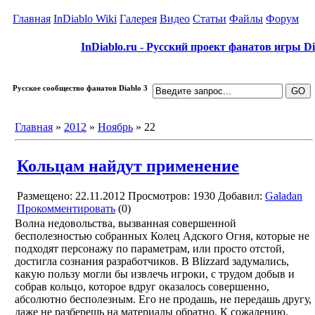
Главная
InDiablo Wiki
Галерея
Видео
Статьи
Файлы
Форум
InDiablo.ru - Русский проект фанатов игры Dia
Русское сообщество фанатов Diablo 3
Главная
»
2012
»
Ноябрь
»
22
Кольцам найдут применение
Размещено: 22.11.2012
Просмотров: 1930
Добавил:
Galadan
Прокомментировать
(0)
Волна недовольства, вызванная совершенной
бесполезностью собранных Колец Адского Огня, которые не
подходят персонажу по параметрам, или просто отстой,
достигла сознания разработчиков. В Blizzard задумались,
какую пользу могли бы извлечь игроки, с трудом добыв и
собрав кольцо, которое вдруг оказалось совершенно,
абсолютно бесполезным. Его не продашь, не передашь другу,
даже не разберешь на материалы обратно. К сожалению,